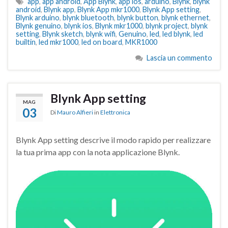
app
,
app android
,
App Blynk
,
app ios
,
arduino
,
Blynk
,
blynk
android
,
Blynk app
,
Blynk App mkr1000
,
Blynk App setting
,
Blynk arduino
,
blynk bluetooth
,
blynk button
,
blynk ethernet
,
Blynk genuino
,
blynk ios
,
Blynk mkr1000
,
blynk project
,
blynk
setting
,
Blynk sketch
,
blynk wifi
,
Genuino
,
led
,
led blynk
,
led
builtin
,
led mkr1000
,
led on board
,
MKR1000
Lascia un commento
Blynk App setting
MAG
03
Di
Mauro Alfieri
in
Elettronica
Blynk App setting descrive il modo rapido per realizzare
la tua prima app con la nota applicazione Blynk.