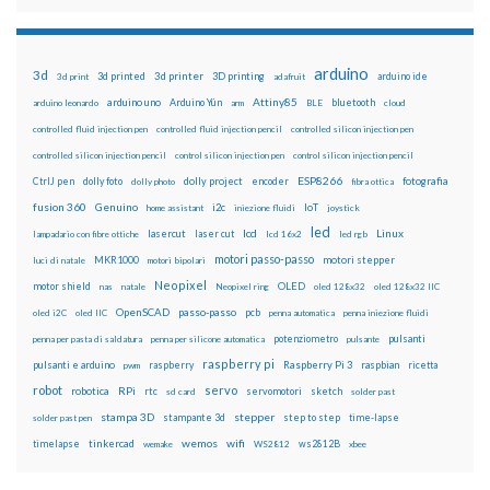
arduino
3d
3d printed
3d printer
3D printing
3d print
adafruit
arduino ide
Attiny85
arduino uno
Arduino Yún
bluetooth
arduino leonardo
arm
BLE
cloud
controlled fluid injection pen
controlled fluid injection pencil
controlled silicon injection pen
controlled silicon injection pencil
control silicon injection pen
control silicon injection pencil
ESP8266
dolly foto
dolly project
encoder
fotografia
CtrlJ pen
dolly photo
fibra ottica
fusion 360
Genuino
i2c
IoT
home assistant
iniezione fluidi
joystick
led
lcd
Linux
lasercut
laser cut
lampadario con fibre ottiche
lcd 16x2
led rgb
motori passo-passo
MKR1000
motori stepper
luci di natale
motori bipolari
Neopixel
motor shield
OLED
nas
natale
Neopixel ring
oled 128x32
oled 128x32 IIC
OpenSCAD
passo-passo
pcb
oled i2C
oled IIC
penna automatica
penna iniezione fluidi
potenziometro
pulsanti
penna per pasta di saldatura
penna per silicone automatica
pulsante
raspberry pi
pulsanti e arduino
raspberry
Raspberry Pi 3
raspbian
pwm
ricetta
robot
servo
RPi
robotica
rtc
servomotori
sketch
sd card
solder past
stampa 3D
stepper
stampante 3d
step to step
solder past pen
time-lapse
wemos
wifi
tinkercad
ws2812B
timelapse
wemake
WS2812
xbee