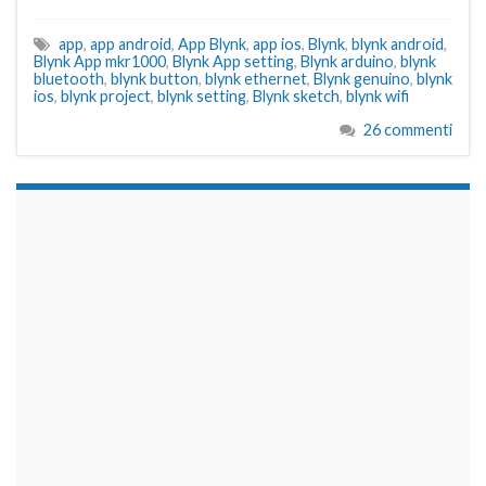
app
,
app android
,
App Blynk
,
app ios
,
Blynk
,
blynk android
,
Blynk App mkr1000
,
Blynk App setting
,
Blynk arduino
,
blynk
bluetooth
,
blynk button
,
blynk ethernet
,
Blynk genuino
,
blynk
ios
,
blynk project
,
blynk setting
,
Blynk sketch
,
blynk wifi
26 commenti
займы на карту срочно