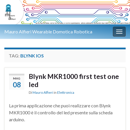
Mauro Alfieri Wearable Domotica Robotica
Attiv
TAG:
BLYNK IOS
Blynk MKR1000 first test one
MAG
08
led
Di
Mauro Alfieri
in
Elettronica
La prima applicazione che puoi realizzare con Blynk
MKR1000 è il controllo del led presente sulla scheda
arduino.