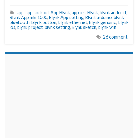
app
,
app android
,
App Blynk
,
app ios
,
Blynk
,
blynk android
,
Blynk App mkr1000
,
Blynk App setting
,
Blynk arduino
,
blynk
bluetooth
,
blynk button
,
blynk ethernet
,
Blynk genuino
,
blynk
ios
,
blynk project
,
blynk setting
,
Blynk sketch
,
blynk wifi
26 commenti
займы на карту срочно