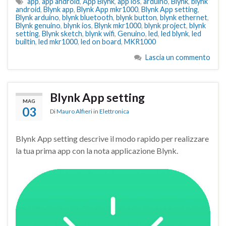
app
,
app android
,
App Blynk
,
app ios
,
arduino
,
Blynk
,
blynk
android
,
Blynk app
,
Blynk App mkr1000
,
Blynk App setting
,
Blynk arduino
,
blynk bluetooth
,
blynk button
,
blynk ethernet
,
Blynk genuino
,
blynk ios
,
Blynk mkr1000
,
blynk project
,
blynk
setting
,
Blynk sketch
,
blynk wifi
,
Genuino
,
led
,
led blynk
,
led
builtin
,
led mkr1000
,
led on board
,
MKR1000
Lascia un commento
Blynk App setting
MAG
03
Di
Mauro Alfieri
in
Elettronica
Blynk App setting descrive il modo rapido per realizzare
la tua prima app con la nota applicazione Blynk.