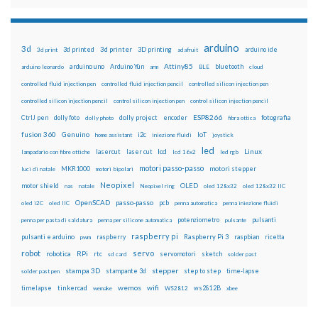
arduino
3d
3d printed
3d printer
3D printing
3d print
adafruit
arduino ide
Attiny85
arduino uno
Arduino Yún
bluetooth
arduino leonardo
arm
BLE
cloud
controlled fluid injection pen
controlled fluid injection pencil
controlled silicon injection pen
controlled silicon injection pencil
control silicon injection pen
control silicon injection pencil
ESP8266
dolly foto
dolly project
encoder
fotografia
CtrlJ pen
dolly photo
fibra ottica
fusion 360
Genuino
i2c
IoT
home assistant
iniezione fluidi
joystick
led
lcd
Linux
lasercut
laser cut
lampadario con fibre ottiche
lcd 16x2
led rgb
motori passo-passo
MKR1000
motori stepper
luci di natale
motori bipolari
Neopixel
motor shield
OLED
nas
natale
Neopixel ring
oled 128x32
oled 128x32 IIC
OpenSCAD
passo-passo
pcb
oled i2C
oled IIC
penna automatica
penna iniezione fluidi
potenziometro
pulsanti
penna per pasta di saldatura
penna per silicone automatica
pulsante
raspberry pi
pulsanti e arduino
raspberry
Raspberry Pi 3
raspbian
pwm
ricetta
robot
servo
RPi
robotica
rtc
servomotori
sketch
sd card
solder past
stampa 3D
stepper
stampante 3d
step to step
solder past pen
time-lapse
wemos
wifi
tinkercad
ws2812B
timelapse
wemake
WS2812
xbee