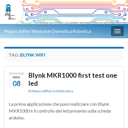
Mauro Alfieri Wearable Domotica Robotica
Attiv
TAG:
BLYNK WIFI
Blynk MKR1000 first test one
MAG
08
led
Di
Mauro Alfieri
in
Elettronica
La prima applicazione che puoi realizzare con Blynk
MKR1000 è il controllo del led presente sulla scheda
arduino.