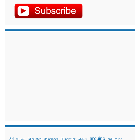
arduino
3d
3d printed
3d printer
3D printing
3d print
adafruit
arduino ide