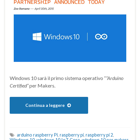
Windows 10 sarà il primo sistema operativo “
“Arduino
Certified”
per Makers.
Continua a leggere
arduino raspberry Pi
,
raspberry pi
,
raspberry pi 2
,
Windows 10
,
windows 10 IoT Core
,
windows 10 per makers
,