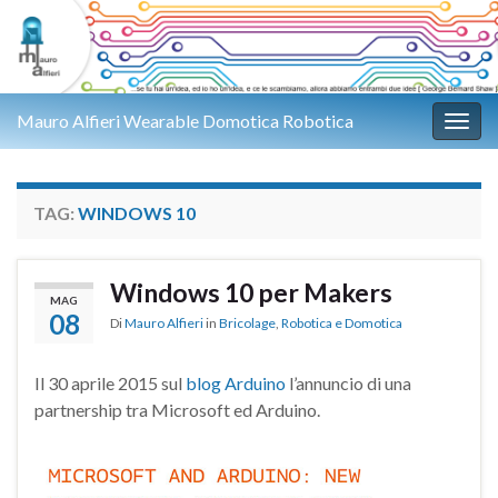
Mauro Alfieri Wearable Domotica Robotica
Attiv
TAG:
WINDOWS 10
Windows 10 per Makers
MAG
08
Di
Mauro Alfieri
in
Bricolage
,
Robotica e Domotica
Il 30 aprile 2015 sul
blog Arduino
l’annuncio di una
partnership tra Microsoft ed Arduino.