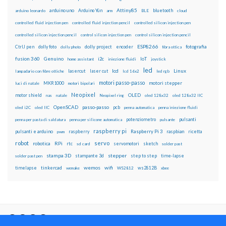
Attiny85
arduino uno
Arduino Yún
bluetooth
arduino leonardo
arm
BLE
cloud
controlled fluid injection pen
controlled fluid injection pencil
controlled silicon injection pen
controlled silicon injection pencil
control silicon injection pen
control silicon injection pencil
ESP8266
dolly foto
dolly project
encoder
fotografia
CtrlJ pen
dolly photo
fibra ottica
fusion 360
Genuino
i2c
IoT
home assistant
iniezione fluidi
joystick
led
lcd
Linux
lasercut
laser cut
lampadario con fibre ottiche
lcd 16x2
led rgb
motori passo-passo
MKR1000
motori stepper
luci di natale
motori bipolari
Neopixel
motor shield
OLED
nas
natale
Neopixel ring
oled 128x32
oled 128x32 IIC
OpenSCAD
passo-passo
pcb
oled i2C
oled IIC
penna automatica
penna iniezione fluidi
potenziometro
pulsanti
penna per pasta di saldatura
penna per silicone automatica
pulsante
raspberry pi
pulsanti e arduino
raspberry
Raspberry Pi 3
raspbian
pwm
ricetta
robot
servo
RPi
robotica
rtc
servomotori
sketch
sd card
solder past
stampa 3D
stepper
stampante 3d
step to step
solder past pen
time-lapse
wemos
wifi
tinkercad
ws2812B
timelapse
wemake
WS2812
xbee
Il blog mauroalfieri.it ed i suoi contenuti sono distribuiti