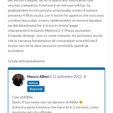
per motori stepper, ne ho ricavato uno smontando una
vecchia stampante, il motore è un mitsumi m42sp-5a,
analizzandolo ho riscontrato un’anomalia, ovvero il motore
presenta 4 fili in uscita, con il tester ho appreso che essi sono
continui due a due, ovvero sembrerebbe un motore bipolare,
ma dal datasheet(che si trova in rete)si legge
chiaramente Excitation Method 2-2 Phase excitation
(Unipolar driving) , non so come trattarlo, ho ipotizzato anche
che la carcassa funzionasse da comune(per assurdo) ma il
tester non mi ha dato nessuna continuità, quindi da
escludere.
Grazie anticipatamente.
Mauro Alfieri
il
21 Settembre 2012
#
Autore
Rispondi
Ciao sh4d0w,
Spero il tuo nome non sia davvero sh4d0w
Scherzi a parte il motore che hai si fa in 2 versioni, come
riportate dal sito ufficiale: