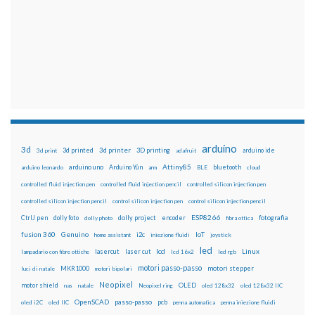
arduino
3d
3d printed
3d printer
3D printing
3d print
adafruit
arduino ide
Attiny85
arduino uno
Arduino Yún
bluetooth
arduino leonardo
arm
BLE
cloud
controlled fluid injection pen
controlled fluid injection pencil
controlled silicon injection pen
controlled silicon injection pencil
control silicon injection pen
control silicon injection pencil
ESP8266
dolly foto
dolly project
encoder
fotografia
CtrlJ pen
dolly photo
fibra ottica
fusion 360
Genuino
i2c
IoT
home assistant
iniezione fluidi
joystick
led
lcd
Linux
lasercut
laser cut
lampadario con fibre ottiche
lcd 16x2
led rgb
motori passo-passo
MKR1000
motori stepper
luci di natale
motori bipolari
Neopixel
motor shield
OLED
nas
natale
Neopixel ring
oled 128x32
oled 128x32 IIC
OpenSCAD
passo-passo
pcb
oled i2C
oled IIC
penna automatica
penna iniezione fluidi