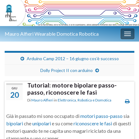
Mauro Alfieri Wearable Domotica Robotica
Attiv
Arduino Camp 2012 – 16 giugno cos’è successo
Dolly Project II con arduino
Tutorial: motore bipolare passo-
GIU
passo, riconoscere le fasi
20
Di
Mauro Alfieri
in
Elettronica
,
Robotica e Domotica
Già in passato mi sono occupato di
motori passo-passo
sia
bipolari
che
unipolari
e su come
riconoscere le fasi
di questi
motori quando te ne capita uno magari riciclato da una
stampante o uno scanner.