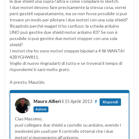
le due shield una sopra l’altra e come compilare lo sketch.
I due motori devono fare precisamente la stessa cosa, vorrei
però gestirli separatamente, ma se non fosse possibile si può
trovare un modo per pilotare i due motori con una sola shield?
Ricapitolo perchè magari ti ho confuso: la scheda arduino
UNO può gestire due shield motor arduino R3? Se non è
possibile si può gestire due motori stepper con una sola
shield?
I motori che ho sono motori stepper bipolari a 4 fili WANTAI
42BYGHW811.
Voglio di nuovo ringraziarti di tutto e se troverai il tempo di
rispondermi ti sarò molto grato.
A presto, Maurizio
Mauro Alfieri
il
15 Aprile 2013
#
Rispondi
Autore
Ciao Massimo,
puoi collegare due shield a castello su arduino, avendo i
medesimi pin usati per il controllo otterrai che i due
motori si muoveranno all’unisono.