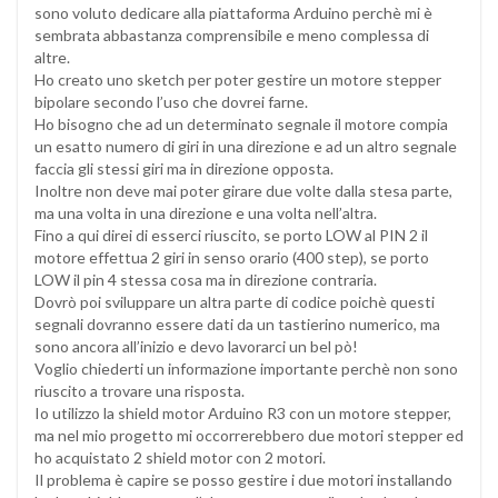
sono voluto dedicare alla piattaforma Arduino perchè mi è
sembrata abbastanza comprensibile e meno complessa di
altre.
Ho creato uno sketch per poter gestire un motore stepper
bipolare secondo l’uso che dovrei farne.
Ho bisogno che ad un determinato segnale il motore compia
un esatto numero di giri in una direzione e ad un altro segnale
faccia gli stessi giri ma in direzione opposta.
Inoltre non deve mai poter girare due volte dalla stesa parte,
ma una volta in una direzione e una volta nell’altra.
Fino a qui direi di esserci riuscito, se porto LOW al PIN 2 il
motore effettua 2 giri in senso orario (400 step), se porto
LOW il pin 4 stessa cosa ma in direzione contraria.
Dovrò poi sviluppare un altra parte di codice poichè questi
segnali dovranno essere dati da un tastierino numerico, ma
sono ancora all’inizio e devo lavorarci un bel pò!
Voglio chiederti un informazione importante perchè non sono
riuscito a trovare una risposta.
Io utilizzo la shield motor Arduino R3 con un motore stepper,
ma nel mio progetto mi occorrerebbero due motori stepper ed
ho acquistato 2 shield motor con 2 motori.
Il problema è capire se posso gestire i due motori installando