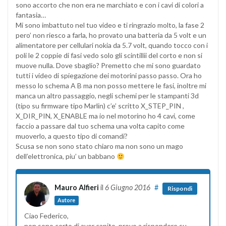
sono accorto che non era ne marchiato e con i cavi di colori a
fantasia…
Mi sono imbattuto nel tuo video e ti ringrazio molto, la fase 2
pero’ non riesco a farla, ho provato una batteria da 5 volt e un
alimentatore per cellulari nokia da 5.7 volt, quando tocco con i
poli le 2 coppie di fasi vedo solo gli scintillii del corto e non si
muove nulla. Dove sbaglio? Premetto che mi sono guardato
tutti i video di spiegazione dei motorini passo passo. Ora ho
messo lo schema A B ma non posso mettere le fasi, inoltre mi
manca un altro passaggio, negli schemi per le stampanti 3d
(tipo su firmware tipo Marlin) c’e’ scritto X_STEP_PIN ,
X_DIR_PIN, X_ENABLE ma io nel motorino ho 4 cavi, come
faccio a passare dal tuo schema una volta capito come
muoverlo, a questo tipo di comandi?
Scusa se non sono stato chiaro ma non sono un mago
dell’elettronica, piu’ un babbano
Mauro Alfieri
il
6 Giugno 2016
#
Rispondi
Autore
Ciao Federico,
non sono certo di aver capito, provo a rispondere su