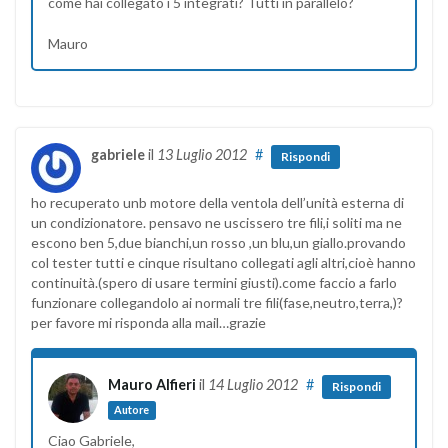
come hai collegato i 5 integrati? Tutti in parallelo?
Mauro
gabriele
il
13 Luglio 2012
#
Rispondi
ho recuperato unb motore della ventola dell’unità esterna di
un condizionatore. pensavo ne uscissero tre fili,i soliti ma ne
escono ben 5,due bianchi,un rosso ,un blu,un giallo.provando
col tester tutti e cinque risultano collegati agli altri,cioè hanno
continuità.(spero di usare termini giusti).come faccio a farlo
funzionare collegandolo ai normali tre fili(fase,neutro,terra,)?
per favore mi risponda alla mail…grazie
Mauro Alfieri
il
14 Luglio 2012
#
Rispondi
Autore
Ciao Gabriele,