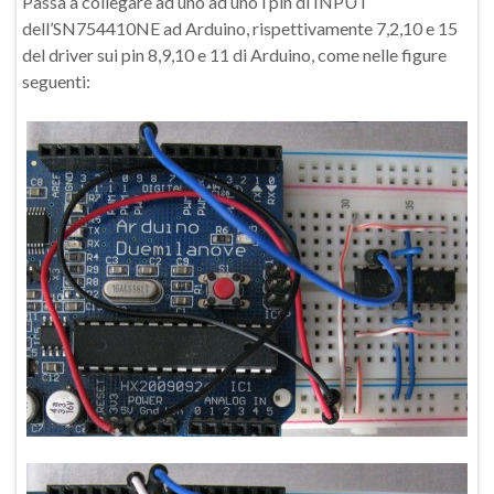
Passa a collegare ad uno ad uno i pin di INPUT
dell’SN754410NE ad Arduino, rispettivamente 7,2,10 e 15
del driver sui pin 8,9,10 e 11 di Arduino, come nelle figure
seguenti: