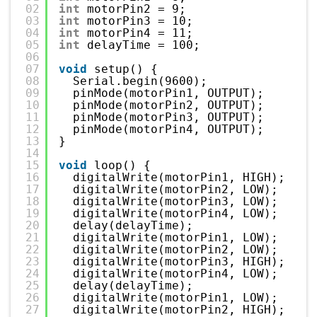
02
int
motorPin2 = 9;
03
int
motorPin3 = 10;
04
int
motorPin4 = 11;
05
int
delayTime = 100;
06
07
void
setup() {
08
Serial.begin(9600);
09
pinMode(motorPin1, OUTPUT);
10
pinMode(motorPin2, OUTPUT);
11
pinMode(motorPin3, OUTPUT);
12
pinMode(motorPin4, OUTPUT);
13
}
14
15
void
loop() {
16
digitalWrite(motorPin1, HIGH);
17
digitalWrite(motorPin2, LOW);
18
digitalWrite(motorPin3, LOW);
19
digitalWrite(motorPin4, LOW);
20
delay(delayTime);
21
digitalWrite(motorPin1, LOW);
22
digitalWrite(motorPin2, LOW);
23
digitalWrite(motorPin3, HIGH);
24
digitalWrite(motorPin4, LOW);
25
delay(delayTime);
26
digitalWrite(motorPin1, LOW);
27
digitalWrite(motorPin2, HIGH);