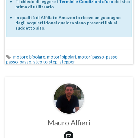
Ti chiedo di leggere i
Termini e Condizioni d'uso
del sito
prima di utilizzarlo
In qualità di Affiliato Amazon io ricevo un guadagno
dagli acquisti idonei qualora siano presenti link al
suddetto sito.
motore bipolare
,
motori bipolari
,
motori passo-passo
,
passo-passo
,
step to step
,
stepper
Mauro Alfieri