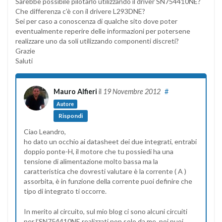
Sarebbe possibile pilotarlo utilizzando il driver SN754410NE?
Che differenza c’è con il drivere L293DNE?
Sei per caso a conoscenza di qualche sito dove poter
eventualmente reperire delle informazioni per potersene
realizzare uno da soli utilizzando componenti discreti?
Grazie
Saluti
Mauro Alfieri
il
19 Novembre 2012
#
Autore
Rispondi
Ciao Leandro,
ho dato un occhio ai datasheet dei due integrati, entrabi
doppio ponte-H, il motore che tu possiedi ha una
tensione di alimentazione molto bassa ma la
caratteristica che dovresti valutare è la corrente ( A )
assorbita, è in funzione della corrente puoi definire che
tipo di integrato ti occorre.
In merito al circuito, sul mio blog ci sono alcuni circuiti
per l’SN754410NE realizzati non solo da me, poi puoi