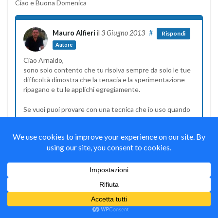
Ciao e Buona Domenica
Mauro Alfieri
il
3 Giugno 2013
#
Rispondi
Autore
Ciao Arnaldo,
sono solo contento che tu risolva sempre da solo le tue
difficoltà dimostra che la tenacia e la sperimentazione
ripagano e tu le applichi egregiamente.
Se vuoi puoi provare con una tecnica che io uso quando
sono difronte ad un ostacolo, mi fermo, distolgo
l’attenzione per qualche minuto o anche ora, dipende dal
mio tempo, ritorno sul progetto e riprovo prima di
cercare nel web la soluzione.
Solitamente funziona, a volte trovo la soluzione solo sul
web.
Detto questo, puoi scrivermi tutte le volte che lo
desideri, io cercò di aiutarti quando posso e come posso,
poi sei sempre gentile ad avvisarmi quando risolvi.