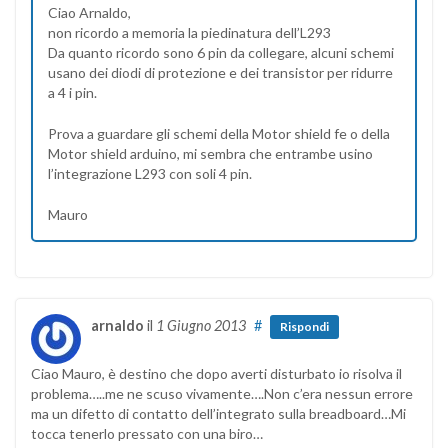
Ciao Arnaldo,
non ricordo a memoria la piedinatura dell’L293
Da quanto ricordo sono 6 pin da collegare, alcuni schemi
usano dei diodi di protezione e dei transistor per ridurre
a 4 i pin.
Prova a guardare gli schemi della Motor shield fe o della
Motor shield arduino, mi sembra che entrambe usino
l’integrazione L293 con soli 4 pin.
Mauro
arnaldo
il
1 Giugno 2013
#
Rispondi
Ciao Mauro, è destino che dopo averti disturbato io risolva il
problema…..me ne scuso vivamente….Non c’era nessun errore
ma un difetto di contatto dell’integrato sulla breadboard…Mi
tocca tenerlo pressato con una biro…