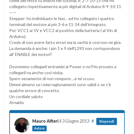
come del resto tu indichi nel tutorial, il: 2-7-10-15 che ho
collegato rispettivamente ai pin digitali di Arduino 8-9-10-11
——
Stepper: ho individuato le fasi… ed ho collegato i quattro
terminali del motore ai pin 3-6 e 11-14 dell’integrato.
Poi: VCC1 ai 5V e VCC2 al positivo della batteria ( al Vin di
Arduino).
Credo di non avere fatto errori ma la verità è cosi non mi gira.
La domanda è anche: i pin 1 e 9 dell’L293 non corrispondono
all’ ENABLE dei motori?
Dovremmo collegarli entrambi al Power o no?Ho provato a
collegarli na anche così nisba.
Spero veramente di non rompere….e mi scuso.
Dimmi almeno se i miei ragionamenti sono validi o se c’è
qualche errore di concetto.
Un cordiale saluto
Arnaldo
Mauro Alfieri
il
3 Giugno 2013
#
Rispondi
Autore