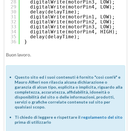
28
digitalWrite(motorPin3, LOW);
29
digitalWrite(motorPin4, LOW);
30
delay(delayTime);
31
digitalWrite(motorPin1, LOW);
32
digitalWrite(motorPin2, LOW);
33
digitalWrite(motorPin3, LOW);
34
digitalWrite(motorPin4, HIGH);
35
delay(delayTime);
36
}
Buon lavoro.
Questo sito ed i suoi contenuti è fornito "così com'è" e
Mauro Alfieri non rilascia alcuna dichiarazione o
garanzia di alcun tipo, esplicita o implicita, riguardo alla
completezza, accuratezza, affidabilità, idoneità o
disponibilità del sito o delle informazioni, prodotti,
servizi o grafiche correlate contenute sul sito per
qualsiasi scopo.
Ti chiedo di leggere e rispettare il
regolamento del sito
prima di utilizzarlo