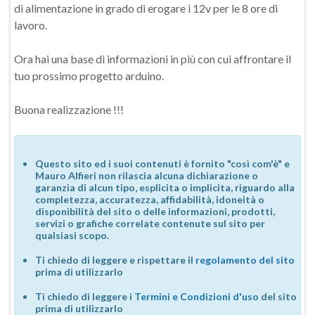
di alimentazione in grado di erogare i 12v per le 8 ore di
lavoro.
Ora hai una base di informazioni in più con cui affrontare il
tuo prossimo progetto arduino.
Buona realizzazione !!!
Questo sito ed i suoi contenuti è fornito "così com'è" e
Mauro Alfieri non rilascia alcuna dichiarazione o
garanzia di alcun tipo, esplicita o implicita, riguardo alla
completezza, accuratezza, affidabilità, idoneità o
disponibilità del sito o delle informazioni, prodotti,
servizi o grafiche correlate contenute sul sito per
qualsiasi scopo.
Ti chiedo di leggere e rispettare il
regolamento del sito
prima di utilizzarlo
Ti chiedo di leggere i
Termini e Condizioni d'uso
del sito
prima di utilizzarlo