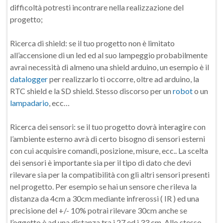
difficoltà potresti incontrare nella realizzazione del
progetto;
Ricerca di shield: se il tuo progetto non è limitato
all’accensione di un led ed al suo lampeggio probabilmente
avrai necessità di almeno una shield arduino, un esempio è il
datalogger
per realizzarlo ti occorre, oltre ad arduino, la
RTC shield e la SD shield. Stesso discorso per un
robot
o un
lampadario
, ecc…
Ricerca dei sensori: se il tuo progetto dovrà interagire con
l’ambiente esterno avrà di certo bisogno di sensori esterni
con cui acquisire comandi, posizione, misure, ecc.. La scelta
dei sensori è importante sia per il tipo di dato che devi
rilevare sia per la compatibilità con gli altri sensori presenti
nel progetto. Per esempio se hai un sensore che rileva la
distanza da 4cm a 30cm mediante infrerossi ( IR ) ed una
precisione del +/- 10% potrai rilevare 30cm anche se
l’oggetto è ad una distanza tra i 27 ed i 33 cm. Allo stesso