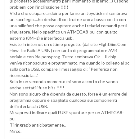
(Il progetto accelerometro per il momento lo iberno…) Ci sono
problemi con l’inclinazione !!!!!
Visto che sciupare arduino per farne un Joystick mi sembrava
un sacrilegio….ho deciso di costruirne uno a basso costo con
una millefiori che possa ospitare anche i relativi comandi per il
simulatore. Nello specifico un ATMEGA8-pu, con quarzo
esterno (8MHz) e interfaccia usb.
Esiste in internet un ottimo progetto (dal sito FlightSim.Com
How To: Build A USB ) con tanto di programmatore AVR
seriale e con ide ponyprog. Tutto sembrava Ok…. Il chip
veniva riconosciuto e programmato, ma quando lo collego al pc
sulla porta USB, compare il messaggio di: “Periferica non
riconosciuta….”
Solo in un secondo momento mi sono accorto che vanno
anche settati i fuse bits !!!!!
Non sono sicuro che dipenda da questo, forse è un errore del
programma oppure è sbagliato qualcosa sui componenti
dell’interfaccia USB.
Mi sapresti indicare quali FUSE spuntare per un ATMEGA8-
pu.
Ti ringrazio anticipatamente..
Mirco.