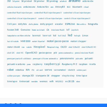
arduino
3d
3d printed
3d printer
3D printing
3d print
adafruit
arduino ide
Attiny85
arduino uno
Arduino Yún
bluetooth
arduino leonardo
arm
BLE
cloud
controlled fluid injection pen
controlled fluid injection pencil
controlled silicon injection pen
controlled silicon injection pencil
control silicon injection pen
control silicon injection pencil
ESP8266
dolly foto
dolly project
encoder
fotografia
CtrlJ pen
dolly photo
fibra ottica
fusion 360
Genuino
i2c
IoT
home assistant
iniezione fluidi
joystick
led
lcd
Linux
lasercut
laser cut
lampadario con fibre ottiche
lcd 16x2
led rgb
motori passo-passo
MKR1000
motori stepper
luci di natale
motori bipolari
Neopixel
motor shield
OLED
nas
natale
Neopixel ring
oled 128x32
oled 128x32 IIC
OpenSCAD
passo-passo
pcb
oled i2C
oled IIC
penna automatica
penna iniezione fluidi
potenziometro
pulsanti
penna per pasta di saldatura
penna per silicone automatica
pulsante
raspberry pi
pulsanti e arduino
raspberry
Raspberry Pi 3
raspbian
pwm
ricetta
robot
servo
RPi
robotica
rtc
servomotori
sketch
sd card
solder past
stampa 3D
stepper
stampante 3d
step to step
solder past pen
time-lapse
wemos
wifi
tinkercad
ws2812B
timelapse
wemake
WS2812
xbee
Il blog mauroalfieri.it ed i suoi contenuti sono distribuiti