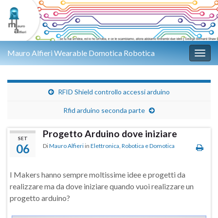
Mauro Alfieri Wearable Domotica Robotica
Attiv
RFID Shield controllo accessi arduino
Rfid arduino seconda parte
Progetto Arduino dove iniziare
SET
06
Di
Mauro Alfieri
in
Elettronica
,
Robotica e Domotica
I Makers hanno sempre moltissime idee e progetti da
realizzare ma da dove iniziare quando vuoi realizzare un
progetto arduino?