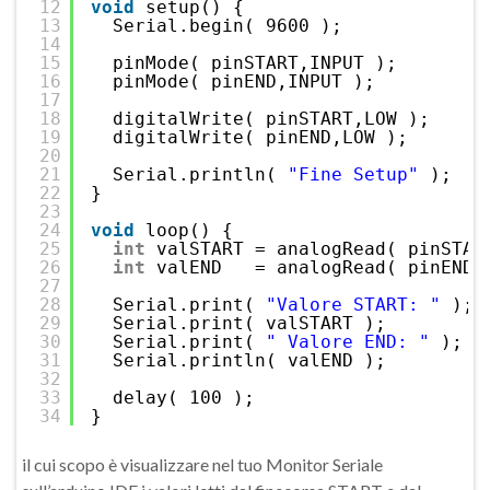
12
void
setup() {
13
Serial.begin( 9600 );
14
15
pinMode( pinSTART,INPUT );
16
pinMode( pinEND,INPUT );
17
18
digitalWrite( pinSTART,LOW );
19
digitalWrite( pinEND,LOW );
20
21
Serial.println( 
"Fine Setup"
);
22
}
23
24
void
loop() {
25
int
valSTART = analogRead( pinSTAR
26
int
valEND   = analogRead( pinEND 
27
28
Serial.print( 
"Valore START: "
);
29
Serial.print( valSTART );
30
Serial.print( 
" Valore END: "
);
31
Serial.println( valEND );
32
33
delay( 100 );
34
}
il cui scopo è visualizzare nel tuo Monitor Seriale