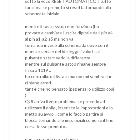
sotto la voce RESET AUTOMATICO il tutto
funziona se premuto si resetta tornando alla
schermata iniziale —
mentre il tasto sstop non funziona (ho
provato a cambiare l’uscita digitale da il pin a4
al pin a1-a2-a5 ma non va
tornando invece alla schermada dove con il
monitor seriale del ide leggo i valori .. al
pulsante sstart vedo la differenza
mentre sul pulsante sstop rimane sempre
fissa a 1019 ..
ho controllato il listato ma non mi sembra che
ci siano errori..
tant’è che ho pensato (pazienza lo utilizzo cosi
)
QUI arriva il vero problema se procedo ad
utilizzare il dolly , inserisco le impostazioni e lo
metto su avvio .. come lo faccio partire si
blocca tornando alle imp. iniziali come se il fine
corsa fosse premuto..
non so proprio cosa sbaglio..