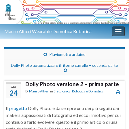
Mauro Alfieri Wearable Domotica Robotica
Attiv
Pluviometro arduino
Dolly Photo automatizzare il ritorno carrello – seconda parte
Dolly Photo versione 2 – prima parte
GIU
24
Di
Mauro Alfieri
in
Elettronica
,
Robotica e Domotica
Il
progetto
Dolly Photo è da sempre uno dei più seguiti dai
makers appassionati di fotografia ed ecco il motivo per cui
continuo a farlo evolvere, questo è il primo articolo di una
serie dedicati al Dolly Photo versione 2