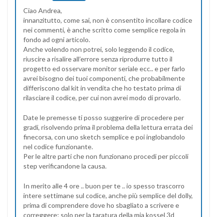
Ciao Andrea,
innanzitutto, come sai, non è consentito incollare codice
nei commenti, è anche scritto come semplice regola in
fondo ad ogni articolo.
Anche volendo non potrei, solo leggendo il codice,
riuscire a risalire all’errore senza riprodurre tutto il
progetto ed osservare monitor seriale ecc.. e per farlo
avrei bisogno dei tuoi componenti, che probabilmente
differiscono dal kit in vendita che ho testato prima di
rilasciare il codice, per cui non avrei modo di provarlo.
Date le premesse ti posso suggerire di procedere per
gradi, risolvendo prima il problema della lettura errata dei
finecorsa, con uno sketch semplice e poi inglobandolo
nel codice funzionante.
Per le altre parti che non funzionano procedi per piccoli
step verificandone la causa.
In merito alle 4 ore .. buon per te .. io spesso trascorro
intere settimane sul codice, anche più semplice del dolly,
prima di comprendere dove ho sbagliato a scrivere e
correggere; solo per la taratura della mia kossel 3d