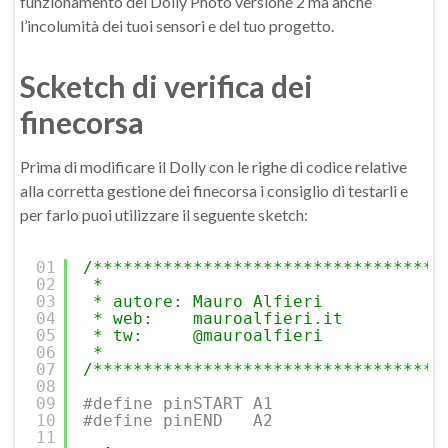
funzionamento del Dolly Photo versione 2 ma anche
l’incolumità dei tuoi sensori e del tuo progetto.
Scketch di verifica dei
finecorsa
Prima di modificare il Dolly con le righe di codice relative
alla corretta gestione dei finecorsa i consiglio di testarli e
per farlo puoi utilizzare il seguente sketch:
01
/***********************************
02
*
03
* autore: Mauro Alfieri
04
* web:    mauroalfieri.it
05
* tw:     @mauroalfieri
06
*
07
/***********************************
08
09
#define pinSTART A1
10
#define pinEND   A2
11