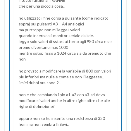
il tutto funziona TRANNE
che per una piccola cosa..
ho utilizzato i fine corsa a pulsante (come indicato
sopra) sui pulsanti A3 – A4 analogici
ma purtroppo non mi legge i valori .
quando inserisco il monitor seriale dal ide.
leggo solo valori di sstart attorno agli 980 circa e se
premo diventano max 1000
mentre sstop fisso a 1024 circa sia da premuto che
non
ho provato a modificare la variabile di 800 con valori
piu inferiori ma nulla e come se non li leggesse..
i miei dubbi ora sono 2..
non e che cambiando i pin a1-a2 con a3-a4 devo
modificare i valori anche in altre righe oltre che alle
righe di definizione?
oppure non so ho inserito una resistenza di 330
hom ma non sembra li rilevi..