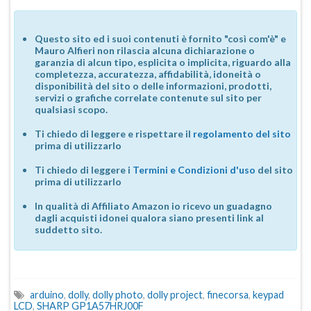
Questo sito ed i suoi contenuti è fornito "così com'è" e
Mauro Alfieri non rilascia alcuna dichiarazione o
garanzia di alcun tipo, esplicita o implicita, riguardo alla
completezza, accuratezza, affidabilità, idoneità o
disponibilità del sito o delle informazioni, prodotti,
servizi o grafiche correlate contenute sul sito per
qualsiasi scopo.
Ti chiedo di leggere e rispettare il
regolamento del sito
prima di utilizzarlo
Ti chiedo di leggere i
Termini e Condizioni d'uso
del sito
prima di utilizzarlo
In qualità di Affiliato Amazon io ricevo un guadagno
dagli acquisti idonei qualora siano presenti link al
suddetto sito.
arduino
,
dolly
,
dolly photo
,
dolly project
,
finecorsa
,
keypad
LCD
,
SHARP GP1A57HRJ00F