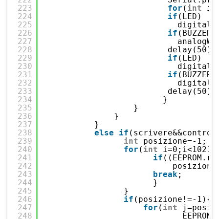
223
for
(
int
i=
224
if
(LED)
225
digitalW
226
if
(BUZZER)
227
analogWr
228
delay(50);
229
if
(LED)
230
digitalW
231
if
(BUZZER)
232
digitalW
233
delay(50);
234
}
235
}
236
}
237
}
238
else
if
(scrivere&&control
239
int
posizione=-1;  
240
for
(
int
i=0;i<1021;
241
if
((EEPROM.re
242
posizione
243
break
;       
244
}
245
}
246
if
(posizione!=-1){ 
247
for
(
int
j=posiz
248
EEPROM.