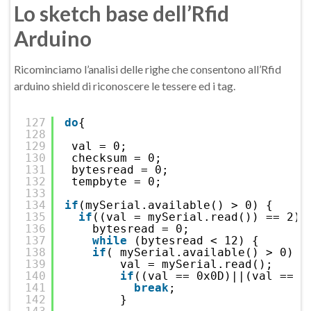
Lo sketch base dell’Rfid
Arduino
Ricominciamo l’analisi delle righe che consentono all’Rfid
arduino shield di riconoscere le tessere ed i tag.
127
do
{                                
128
129
val = 0;
130
checksum = 0;                     
131
bytesread = 0;
132
tempbyte = 0;
133
134
if
(mySerial.available() > 0) {     
135
if
((val = mySerial.read()) == 2) 
136
bytesread = 0;                 
137
while
(bytesread < 12) {       
138
if
( mySerial.available() > 0) {
139
val = mySerial.read();     
140
if
((val == 0x0D)||(val == 0
141
break
;                   
142
}