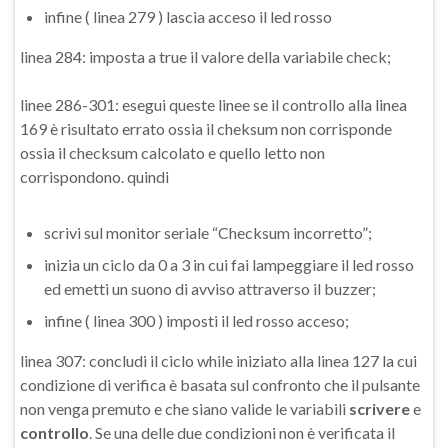
infine ( linea 279 ) lascia acceso il led rosso
linea 284: imposta a true il valore della variabile check;
linee 286-301: esegui queste linee se il controllo alla linea
169 è risultato errato ossia il cheksum non corrisponde
ossia il checksum calcolato e quello letto non
corrispondono. quindi
scrivi sul monitor seriale “Checksum incorretto”;
inizia un ciclo da 0 a 3 in cui fai lampeggiare il led rosso
ed emetti un suono di avviso attraverso il buzzer;
infine ( linea 300 ) imposti il led rosso acceso;
linea 307: concludi il ciclo while iniziato alla linea 127 la cui
condizione di verifica è basata sul confronto che il pulsante
non venga premuto e che siano valide le variabili
scrivere
e
controllo
. Se una delle due condizioni non è verificata il