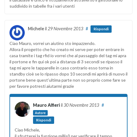
suddivido in tabelle fra i vari utenti
Michele
il
29 Novembre 2013
#
Rispondi
Ciao Mauro, vorrei un aiutino sto impazzendo.
Allora il progetto che ho creato mi serve per poter entrare in
casa tramite i tag rfid io vorrei che al passaggio del tag mi apra
il portone e fin qui ok poi a distanza di 3 secondi se ripasso il
tag mi apre le tapparelle in caso contrario esso torna in
standby cioè se lo ripasso dopo 10 secondi mi aprirà di nuovo il
portone bene quest’ultima parte non so proprio come fare se
per favore potresti aiutarmi grazie
Mauro Alfieri
il
30 Novembre 2013
#
Autore
Rispondi
Ciao Michele,
il sfrutterei la funzione millis() per verificare il tempo