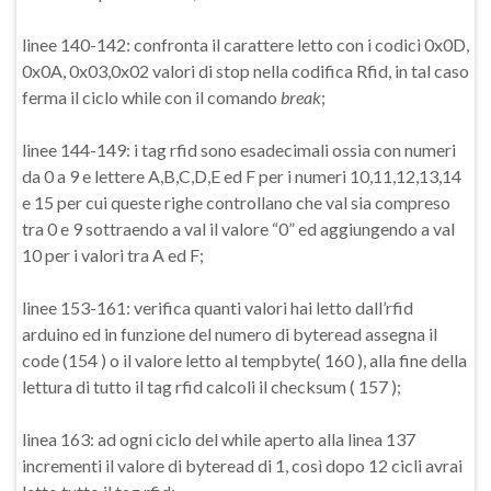
linee 140-142: confronta il carattere letto con i codici 0x0D,
0x0A, 0x03,0x02 valori di stop nella codifica Rfid, in tal caso
ferma il ciclo while con il comando
break
;
linee 144-149: i tag rfid sono esadecimali ossia con numeri
da 0 a 9 e lettere A,B,C,D,E ed F per i numeri 10,11,12,13,14
e 15 per cui queste righe controllano che val sia compreso
tra 0 e 9 sottraendo a val il valore “0” ed aggiungendo a val
10 per i valori tra A ed F;
linee 153-161: verifica quanti valori hai letto dall’rfid
arduino ed in funzione del numero di byteread assegna il
code (154 ) o il valore letto al tempbyte( 160 ), alla fine della
lettura di tutto il tag rfid calcoli il checksum ( 157 );
linea 163: ad ogni ciclo del while aperto alla linea 137
incrementi il valore di byteread di 1, così dopo 12 cicli avrai