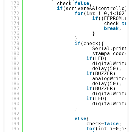
170
check=
false
;             
171
if
(scrivere&&!controllo){
172
for
(
int
i=0;i<1021;
173
if
((EEPROM.re
174
check=
tru
175
break
;   
176
}
177
}
178
if
(check){         
179
Serial.print(
180
stampa_code(c
181
if
(LED)
182
digitalWrite(
183
delay(50);
184
if
(BUZZER)
185
analogWrite(B
186
delay(50);
187
if
(BUZZER)
188
digitalWrite(
189
if
(LED)
190
digitalWrite(
191
}
192
193
else
{              
194
check=
false
;   
195
for
(
int
i=0;i<1