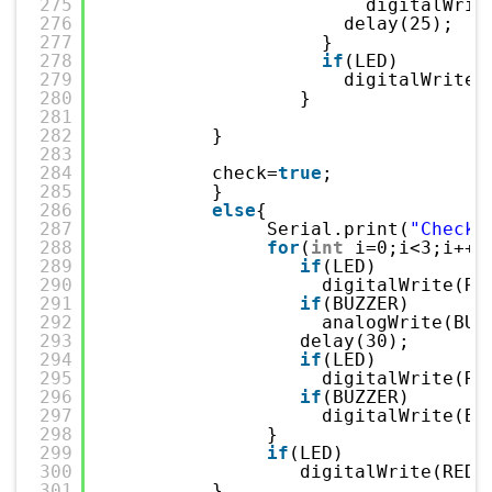
275
digitalWrit
276
delay(25);
277
}
278
if
(LED)
279
digitalWrite(
280
}
281
282
}
283
284
check=
true
;              
285
}
286
else
{                    
287
Serial.print(
"Checks
288
for
(
int
i=0;i<3;i++)
289
if
(LED)
290
digitalWrite(RE
291
if
(BUZZER)
292
analogWrite(BUZ
293
delay(30);       
294
if
(LED)
295
digitalWrite(RE
296
if
(BUZZER)
297
digitalWrite(BU
298
}
299
if
(LED)
300
digitalWrite(RED_
301
}