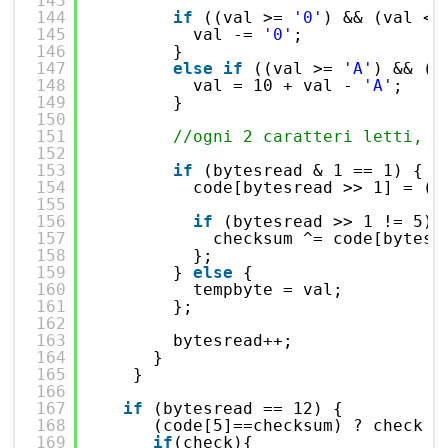
143
144
if
((val >= 
'0'
) && (val <=
145
val -= 
'0'
;
146
}                          
147
else
if
((val >= 
'A'
) && (v
148
val = 10 + val - 
'A'
;
149
}
150
151
//ogni 2 caratteri letti, a
152
153
if
(bytesread & 1 == 1) {  
154
code[bytesread >> 1] = (v
155
156
if
(bytesread >> 1 != 5) 
157
checksum ^= code[bytesr
158
};
159
} 
else
{
160
tempbyte = val;          
161
};
162
163
bytesread++;               
164
}
165
}
166
167
if
(bytesread == 12) {          
168
(code[5]==checksum) ? check =
169
if
(check){                   