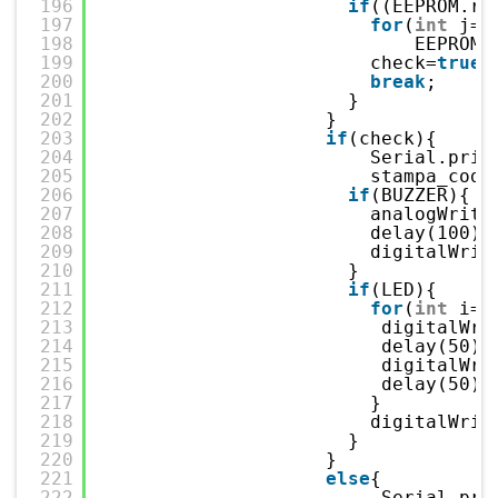
196
if
((EEPROM.re
197
for
(
int
j=i
198
EEPROM.
199
check=
true
;
200
break
;     
201
}
202
}
203
if
(check){     
204
Serial.prin
205
stampa_code
206
if
(BUZZER){
207
analogWrite
208
delay(100);
209
digitalWrit
210
}
211
if
(LED){
212
for
(
int
i=0
213
digitalWri
214
delay(50);
215
digitalWri
216
delay(50);
217
}
218
digitalWrit
219
}
220
}
221
else
{          
222
Serial.pri