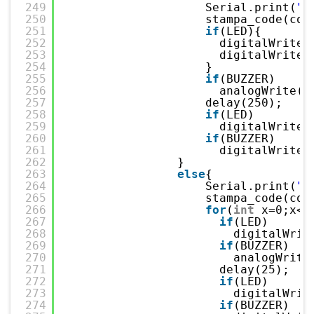
249
Serial.print(
"S
250
stampa_code(cod
251
if
(LED){
252
digitalWrite(
253
digitalWrite(
254
}
255
if
(BUZZER)
256
analogWrite(B
257
delay(250);
258
if
(LED)
259
digitalWrite(
260
if
(BUZZER)
261
digitalWrite(
262
}
263
else
{              
264
Serial.print(
"I
265
stampa_code(cod
266
for
(
int
x=0;x<1
267
if
(LED)
268
digitalWrit
269
if
(BUZZER)
270
analogWrite
271
delay(25);   
272
if
(LED)
273
digitalWrit
274
if
(BUZZER)