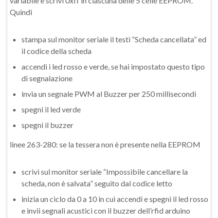
variabile e scrivi 0xff in ciascuna delle 5 celle EEPROM.
Quindi
stampa sul monitor seriale il testi “Scheda cancellata” ed
il codice della scheda
accendi i led rosso e verde, se hai impostato questo tipo
di segnalazione
invia un segnale PWM al Buzzer per 250 millisecondi
spegni il led verde
spegni il buzzer
linee 263-280: se la tessera non è presente nella EEPROM
scrivi sul monitor seriale “Impossibile cancellare la
scheda, non è salvata” seguito dal codice letto
inizia un ciclo da 0 a 10 in cui accendi e spegni il led rosso
e invii segnali acustici con il buzzer dell’rfid arduino