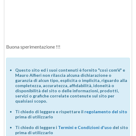
Buona sperimentazione !!!
Questo sito ed i suoi contenuti è fornito "così com'è" e
Mauro Alfieri non rilascia alcuna dichiarazione o
garanzia di alcun tipo, esplicita o implicita, riguardo alla
completezza, accuratezza, affidabilità, idoneità o
disponibilità del sito o delle informazioni, prodotti,
servizi o grafiche correlate contenute sul sito per
qualsiasi scopo.
Ti chiedo di leggere e rispettare il
regolamento del sito
prima di utilizzarlo
Ti chiedo di leggere i
Termini e Condizioni d'uso
del sito
prima di utilizzarlo