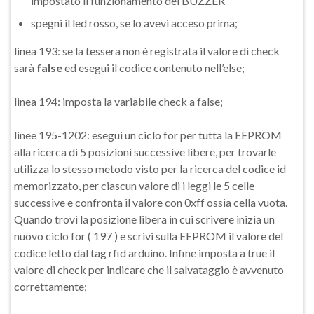
impostato il funzionamento del BUZZER
spegni il led rosso, se lo avevi acceso prima;
linea 193: se la tessera non è registrata il valore di check
sarà
false
ed esegui il codice contenuto nell’else;
linea 194: imposta la variabile check a false;
linee 195-1202: esegui un ciclo for per tutta la EEPROM
alla ricerca di 5 posizioni successive libere, per trovarle
utilizza lo stesso metodo visto per la ricerca del codice id
memorizzato, per ciascun valore di i leggi le 5 celle
successive e confronta il valore con 0xff ossia cella vuota.
Quando trovi la posizione libera in cui scrivere inizia un
nuovo ciclo for ( 197 ) e scrivi sulla EEPROM il valore del
codice letto dal tag rfid arduino. Infine imposta a true il
valore di check per indicare che il salvataggio è avvenuto
correttamente;