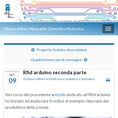
Mauro Alfieri Wearable Domotica Robotica
Attiv
Progetto Arduino dove iniziare
Quadricottero per le consegne
Rfid arduino seconda parte
SET
09
Di
Mauro Alfieri
in
Elettronica
,
Robotica e Domotica
Nel corso del precedente
articolo
dedicato all’Rfid arduino
ho iniziato ad analizzare il codice di esempio rilasciato dal
produttore della scheda.