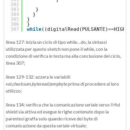
302
303
}
304
}
305
}
306
}
307
while
((digitalRead(PULSANTE)==HIGH)
linea 127: inizia un ciclo di tipo while…do, la sintassi
utilizzata per questo sketch non pone il while, con la
condizione di verifica in testa ma alla conclusione del ciclo,
linea 307;
linee 129-132: azzera le variabili
val
,
checksum
,
byteread
,
tempbyte
prima di procedere al loro
utilizzo;
linea 134: verifica che la comunicazione seriale verso l’rfid
shield sia attiva ed esegue le righe contenute dopo la
parentesi graffa solo quando riceve dei byte di
comunicazione da questa seriale virtuale;