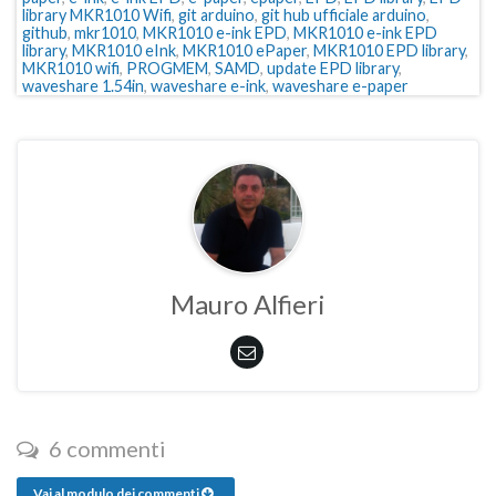
library MKR1010 Wifi
,
git arduino
,
git hub ufficiale arduino
,
github
,
mkr1010
,
MKR1010 e-ink EPD
,
MKR1010 e-ink EPD
library
,
MKR1010 eInk
,
MKR1010 ePaper
,
MKR1010 EPD library
,
MKR1010 wifi
,
PROGMEM
,
SAMD
,
update EPD library
,
waveshare 1.54in
,
waveshare e-ink
,
waveshare e-paper
Mauro Alfieri
6 commenti
Vai al modulo dei commenti