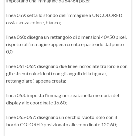
impostano una immagine da 64×64 pixel;
linea 059: setta lo sfondo dell’immagine a UNCOLORED,
ossia senza colore, bianco;
linea 060: disegna un rettangolo di dimensioni 40×50 pixel,
rispetto all’immagine appena creata e partendo dal punto
0,0:
linee 061-062: disegnano due linee incrociate tra loro e con
gli estremi coincidenti con gli angoli della figura (
rettangolare ) appena creata;
linea 063: imposta l’immagine creata nella memoria del
display alle coordinate 16,60;
linee 065-067: disegnano un cerchio, vuoto, solo con il
bordo COLORED posizionato alle coordinate 120,60;