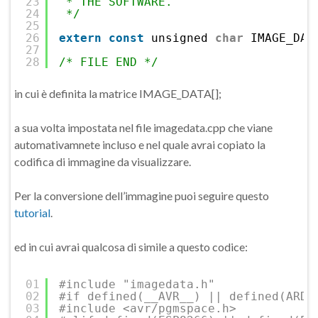
23
* THE SOFTWARE.
24
*/
25
26
extern
const
unsigned 
char
IMAGE_DAT
27
28
/* FILE END */
in cui è definita la matrice IMAGE_DATA[];
a sua volta impostata nel file imagedata.cpp che viane
automativamnete incluso e nel quale avrai copiato la
codifica di immagine da visualizzare.
Per la conversione dell’immagine puoi seguire questo
tutorial
.
ed in cui avrai qualcosa di simile a questo codice:
01
#include "imagedata.h"
02
#if defined(__AVR__) || defined(ARDU
03
#include <avr/pgmspace.h>