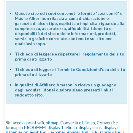
Questo sito ed i suoi contenuti è fornito "così com'è" e
Mauro Alfieri non rilascia alcuna dichiarazione o
garanzia di alcun tipo, esplicita o implicita, riguardo alla
completezza, accuratezza, affidabilità, idoneità o
disponibilità del sito o delle informazioni, prodotti,
servizi o grafiche correlate contenute sul sito per
qualsiasi scopo.
Ti chiedo di leggere e rispettare il
regolamento del sito
prima di utilizzarlo
Ti chiedo di leggere i
Termini e Condizioni d'uso
del sito
prima di utilizzarlo
In qualità di Affiliato Amazon io ricevo un guadagno
dagli acquisti idonei qualora siano presenti link al
suddetto sito.
access point wifi
,
bitmap
,
Convertire bitmap
,
Convertire
bitmap in PROGMEM
,
display 1.54inch
,
display e-ink
,
display e-
paper
,
e-ink
,
e-ink EPD
,
e-paper
,
epaper
,
EPD
,
EPD library
,
EPD