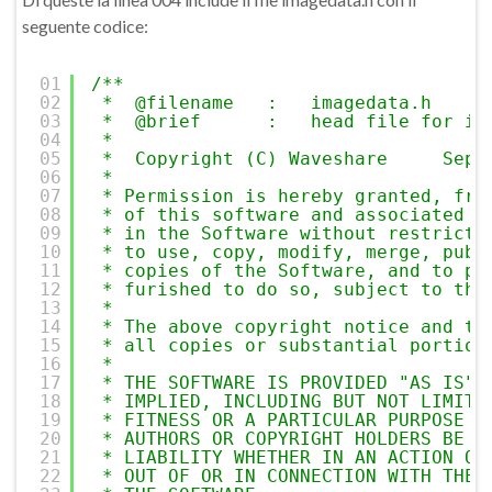
seguente codice:
01
/**
02
*  @filename   :   imagedata.h
03
*  @brief      :   head file for im
04
*
05
*  Copyright (C) Waveshare     Sept
06
*
07
* Permission is hereby granted, fre
08
* of this software and associated d
09
* in the Software without restricti
10
* to use, copy, modify, merge, publ
11
* copies of the Software, and to pe
12
* furished to do so, subject to the
13
*
14
* The above copyright notice and th
15
* all copies or substantial portion
16
*
17
* THE SOFTWARE IS PROVIDED "AS IS",
18
* IMPLIED, INCLUDING BUT NOT LIMITE
19
* FITNESS OR A PARTICULAR PURPOSE A
20
* AUTHORS OR COPYRIGHT HOLDERS BE L
21
* LIABILITY WHETHER IN AN ACTION OF
22
* OUT OF OR IN CONNECTION WITH THE 