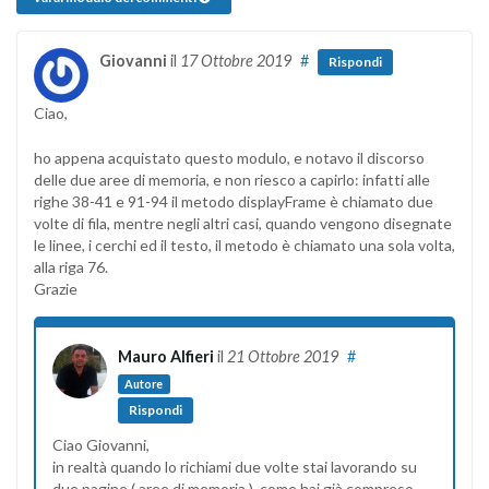
Giovanni
il
17 Ottobre 2019
#
Rispondi
Ciao,
ho appena acquistato questo modulo, e notavo il discorso
delle due aree di memoria, e non riesco a capirlo: infatti alle
righe 38-41 e 91-94 il metodo displayFrame è chiamato due
volte di fila, mentre negli altri casi, quando vengono disegnate
le linee, i cerchi ed il testo, il metodo è chiamato una sola volta,
alla riga 76.
Grazie
Mauro Alfieri
il
21 Ottobre 2019
#
Autore
Rispondi
Ciao Giovanni,
in realtà quando lo richiami due volte stai lavorando su
due pagine ( aree di memoria ), come hai già compreso.