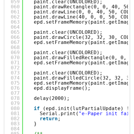
059
paint.clear(UNCOLORED);
060
paint.drawRectangle(0, 0, 40, 50,
061
paint.drawLine(0, 0, 40, 50, COLO
062
paint.drawLine(40, 0, 0, 50, COLO
063
epd.setFrameMemory(paint.getImage
064
065
paint.clear(UNCOLORED);
066
paint.drawCircle(32, 32, 30, COLO
067
epd.setFrameMemory(paint.getImage
068
069
paint.clear(UNCOLORED);
070
paint.drawFilledRectangle(0, 0, 4
071
epd.setFrameMemory(paint.getImage
072
073
paint.clear(UNCOLORED);
074
paint.drawFilledCircle(32, 32, 30
075
epd.setFrameMemory(paint.getImage
076
epd.displayFrame();
077
078
delay(2000);
079
080
if
(epd.init(lutPartialUpdate) !=
081
Serial.print(
"e-Paper init fail
082
return
;
083
}
084
085
/**