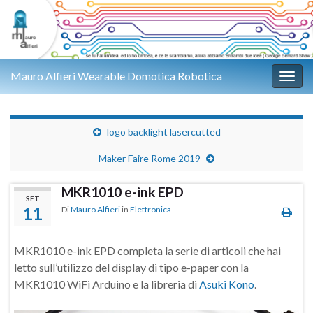
Mauro Alfieri Wearable Domotica Robotica
Attiv
logo backlight lasercutted
Maker Faire Rome 2019
MKR1010 e-ink EPD
SET
11
Di
Mauro Alfieri
in
Elettronica
MKR1010 e-ink EPD completa la serie di articoli che hai
letto sull’utilizzo del display di tipo e-paper con la
MKR1010 WiFi Arduino e la libreria di
Asuki Kono
.