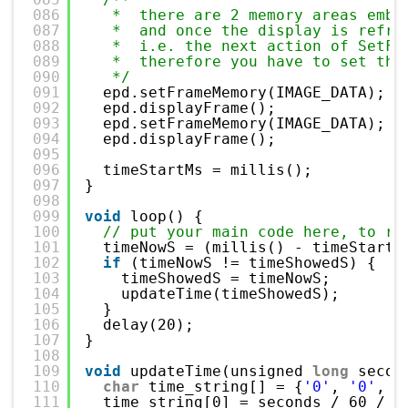
086
*  there are 2 memory areas embe
087
*  and once the display is refre
088
*  i.e. the next action of SetFr
089
*  therefore you have to set the
090
*/
091
epd.setFrameMemory(IMAGE_DATA);
092
epd.displayFrame();
093
epd.setFrameMemory(IMAGE_DATA);
094
epd.displayFrame();
095
096
timeStartMs = millis();
097
}
098
099
void
loop() {
100
// put your main code here, to ru
101
timeNowS = (millis() - timeStartM
102
if
(timeNowS != timeShowedS) {
103
timeShowedS = timeNowS;
104
updateTime(timeShowedS);
105
}
106
delay(20);
107
}
108
109
void
updateTime(unsigned 
long
secon
110
char
time_string[] = {
'0'
, 
'0'
, 
'
111
time_string[0] = seconds / 60 / 1