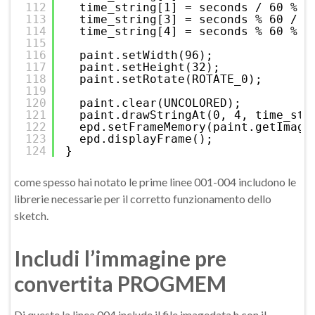
112
time_string[1] = seconds / 60 % 1
113
time_string[3] = seconds % 60 / 1
114
time_string[4] = seconds % 60 % 1
115
116
paint.setWidth(96);
117
paint.setHeight(32);
118
paint.setRotate(ROTATE_0);
119
120
paint.clear(UNCOLORED);
121
paint.drawStringAt(0, 4, time_str
122
epd.setFrameMemory(paint.getImage
123
epd.displayFrame();
124
}
come spesso hai notato le prime linee 001-004 includono le
librerie necessarie per il corretto funzionamento dello
sketch.
Includi l’immagine pre
convertita PROGMEM
Di queste la linea 004 include il file imagedata.h con il