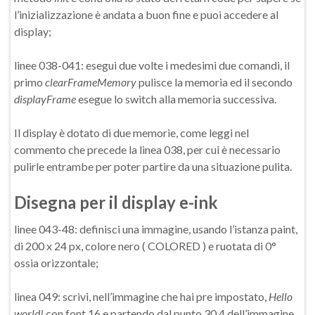
l’inizializzazione è andata a buon fine e puoi accedere al
display;
linee 038-041: esegui due volte i medesimi due comandi, il
primo
clearFrameMemory
pulisce la memoria ed il secondo
displayFrame
esegue lo switch alla memoria successiva.
Il display è dotato di due memorie, come leggi nel
commento che precede la linea 038, per cui è necessario
pulirle entrambe per poter partire da una situazione pulita.
Disegna per il display e-ink
linee 043-48: definisci una immagine, usando l’istanza paint,
di 200 x 24 px, colore nero ( COLORED ) e ruotata di 0°
ossia orizzontale;
linea 049: scrivi, nell’immagine che hai pre impostato,
Hello
world!
con font 16 e partendo dal punto 30,4 dell’immagine