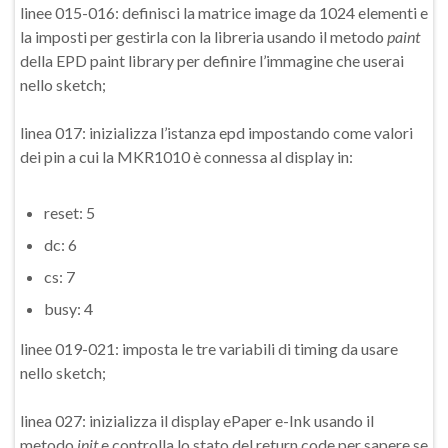
linee 015-016: definisci la matrice image da 1024 elementi e
la imposti per gestirla con la libreria usando il metodo
paint
della EPD paint library per definire l’immagine che userai
nello sketch;
linea 017: inizializza l’istanza epd impostando come valori
dei pin a cui la MKR1010 è connessa al display in:
reset: 5
dc: 6
cs: 7
busy: 4
linee 019-021: imposta le tre variabili di timing da usare
nello sketch;
linea 027: inizializza il display ePaper e-Ink usando il
metodo
init
e controlla lo stato del return code per sapere se