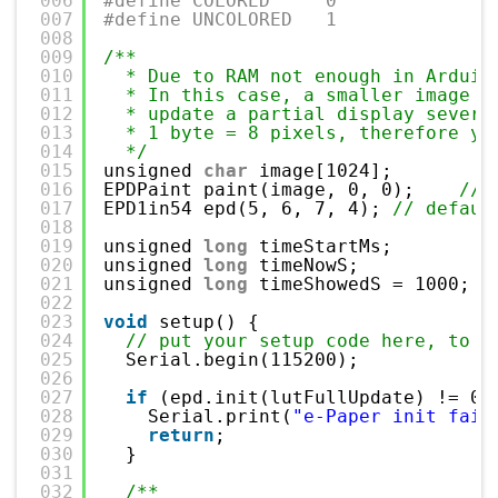
006
#define COLORED     0
007
#define UNCOLORED   1
008
009
/**
010
* Due to RAM not enough in Arduin
011
* In this case, a smaller image b
012
* update a partial display severa
013
* 1 byte = 8 pixels, therefore yo
014
*/
015
unsigned 
char
image[1024];
016
EPDPaint paint(image, 0, 0);    
// 
017
EPD1in54 epd(5, 6, 7, 4); 
// defaul
018
019
unsigned 
long
timeStartMs;
020
unsigned 
long
timeNowS;
021
unsigned 
long
timeShowedS = 1000;
022
023
void
setup() {
024
// put your setup code here, to r
025
Serial.begin(115200);
026
027
if
(epd.init(lutFullUpdate) != 0)
028
Serial.print(
"e-Paper init fail
029
return
;
030
}
031
032
/**