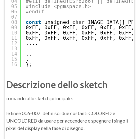
04
#elif defined(ESP8266) || defined(ES
05
#include <pgmspace.h>
06
#endif
07
08
const
unsigned 
char
IMAGE_DATA[] PRO
09
0xFF, 0xFF, 0xFF, 0xFF, 0xFF, 0xFF, 
10
0xFF, 0xFF, 0xFF, 0xFF, 0xFF, 0xFF, 
11
0xFF, 0xFF, 0xFF, 0xFF, 0xFF, 0xFF, 
12
....
13
..
14
..
15
.
16
};
Descrizione dello sketch
tornando allo sketch principale:
le linee 006-007: definisci due costanti COLORED e
UNCOLORED da usare per accendere e spegnere i singoli
pixel del display nella fase di disegno.