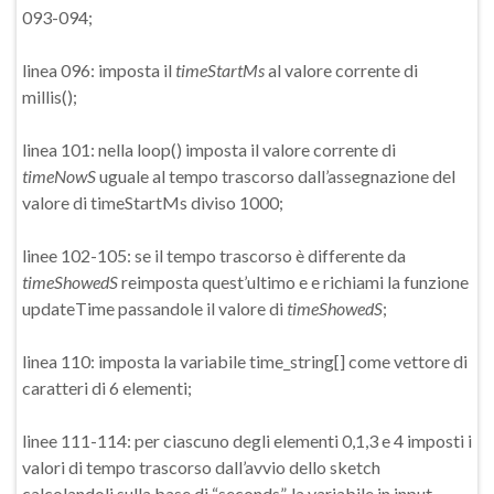
093-094;
linea 096: imposta il
timeStartMs
al valore corrente di
millis();
linea 101: nella loop() imposta il valore corrente di
timeNowS
uguale al tempo trascorso dall’assegnazione del
valore di timeStartMs diviso 1000;
linee 102-105: se il tempo trascorso è differente da
timeShowedS
reimposta quest’ultimo e e richiami la funzione
updateTime passandole il valore di
timeShowedS
;
linea 110: imposta la variabile time_string[] come vettore di
caratteri di 6 elementi;
linee 111-114: per ciascuno degli elementi 0,1,3 e 4 imposti i
valori di tempo trascorso dall’avvio dello sketch
calcolandoli sulla base di “seconds”, la variabile in input