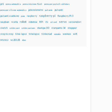
pcb
penna automatica
penna iniezione fluidi
penna per pasta di saldatura
potenziometro
pulsanti
penna per silicone automatica
pulsante
raspberry pi
pulsanti e arduino
raspberry
Raspberry Pi 3
pwm
robot
servo
RPi
raspbian
robotica
rtc
servomotori
ricetta
sd card
stampa 3D
stepper
sketch
stampante 3d
solder past
solder past pen
wemos
wifi
step to step
tinkercad
time-lapse
timelapse
wemake
ws2812B
WS2812
xbee