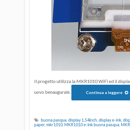
Il progetto utilizza la MKR1010 WiFi ed il displa
uovo benaugurale.
Continua a leggere
buona pasqua
,
display 1.54inch
,
display e-ink
,
dis
paper
,
mkr1010
,
MKR1010 e-ink buona pasqua
,
MKR1