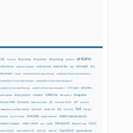
arduino
3d
3d printed
3d printer
3D printing
3d print
adafruit
Attiny85
arduino uno
Arduino Yún
arduino ide
arduino leonardo
arm
BLE
bluetooth
cloud
controlled fluid injection pen
controlled fluid injection pencil
controlled silicon injection pen
controlled silicon injection pencil
dolly foto
control silicon injection pen
control silicon injection pencil
CtrlJ pen
ESP8266
dolly project
encoder
fotografia
dolly photo
fibra ottica
fusion 360
Genuino
i2c
IoT
home assistant
iniezione fluidi
joystick
led
lcd
lasercut
laser cut
lampadario con fibre ottiche
lcd 16x2
led rgb
motori passo-passo
Linux
MKR1000
luci di natale
motori bipolari
Neopixel
motori stepper
motor shield
OLED
nas
natale
Neopixel ring
OpenSCAD
passo-passo
oled 128x32
oled 128x32 IIC
oled i2C
oled IIC