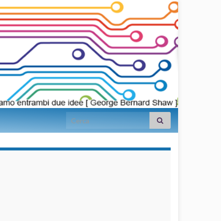
Search for:
займы на
карту срочно