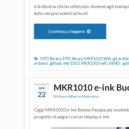
è la libreria che ho utilizzato, insieme agli esempi
letto nei precedenti articoli:
Continua a leggere
EPD library
,
EPD library MKR1010 Wifi
,
git ardui
arduino
,
github
,
mkr1010
,
MKR1010 wifi
,
SAMD
,
upd
MKR1010 e-ink Bu
APR
22
Di
Mauro Alfieri
in
Elettronica
Oggi MKR1010 e-ink Buona Pasqua pur essendo ie
progetto di auguri con un display e-ink.