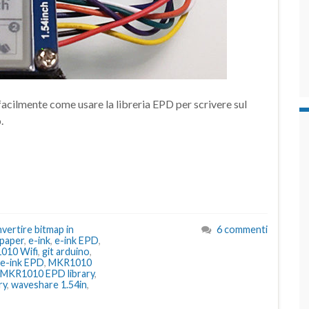
cilmente come usare la libreria EPD per scrivere sul
.
vertire bitmap in
6 commenti
-paper
,
e-ink
,
e-ink EPD
,
010 Wifi
,
git arduino
,
e-ink EPD
,
MKR1010
MKR1010 EPD library
,
ry
,
waveshare 1.54in
,