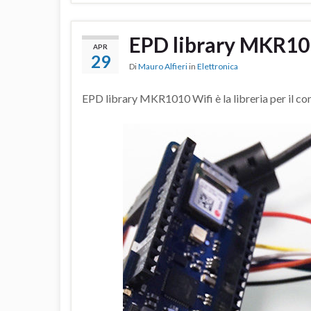
EPD library MKR10
APR
29
Di
Mauro Alfieri
in
Elettronica
EPD library MKR1010 Wifi è la libreria per il con