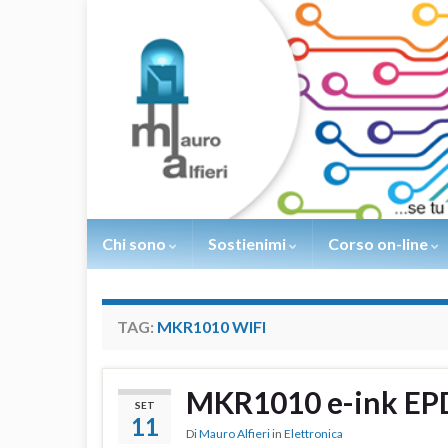
Chi sono
Sostienimi
Corso on-line
TAG:
MKR1010 WIFI
MKR1010 e-ink EP
SET
11
Di
Mauro Alfieri
in
Elettronica