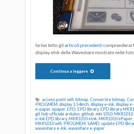
Se hai letto gli
articoli precedenti
comprenderai fa
display eInk della Waveshare mostrato nelle foto
Continua a leggere
access point wifi
,
bitmap
,
Convertire bitmap
,
Con
PROGMEM
,
display 1.54inch
,
display e-ink
,
display e
e-paper
,
epaper
,
EPD
,
EPD library
,
EPD library MKR1
git hub ufficiale arduino
,
github
,
mkr1010
,
MKR1010 
e-ink EPD library
,
MKR1010 eInk
,
MKR1010 ePaper
,
MKR1010 wifi
,
PROGMEM
,
SAMD
,
update EPD libra
waveshare e-ink
,
waveshare e-paper