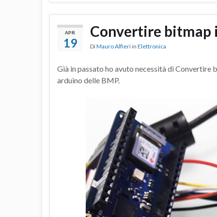
Convertire bitma
APR
19
Di
Mauro Alfieri
in
Elettronica
Già in passato ho avuto necessità di Convertire
arduino delle BMP.