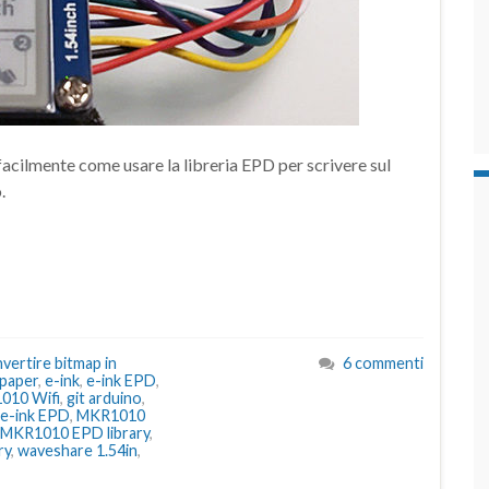
cilmente come usare la libreria EPD per scrivere sul
.
vertire bitmap in
6 commenti
-paper
,
e-ink
,
e-ink EPD
,
010 Wifi
,
git arduino
,
e-ink EPD
,
MKR1010
MKR1010 EPD library
,
ry
,
waveshare 1.54in
,