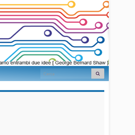
Search for:
займы на
карту срочно