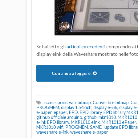
Se hai letto gli
articoli precedenti
comprenderai fa
display eInk della Waveshare mostrato nelle foto
Continua a leggere
access point wifi
,
bitmap
,
Convertire bitmap
,
Con
PROGMEM
,
display 1.54inch
,
display e-ink
,
display e
e-paper
,
epaper
,
EPD
,
EPD library
,
EPD library MKR1
git hub ufficiale arduino
,
github
,
mkr1010
,
MKR1010 
e-ink EPD library
,
MKR1010 eInk
,
MKR1010 ePaper
,
MKR1010 wifi
,
PROGMEM
,
SAMD
,
update EPD libra
waveshare e-ink
,
waveshare e-paper