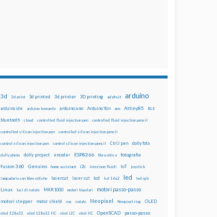
arduino
3d
3d printed
3d printer
3D printing
3d print
adafruit
Attiny85
arduino uno
Arduino Yún
arduino ide
arduino leonardo
arm
BLE
bluetooth
cloud
controlled fluid injection pen
controlled fluid injection pencil
controlled silicon injection pen
controlled silicon injection pencil
dolly foto
control silicon injection pen
control silicon injection pencil
CtrlJ pen
ESP8266
dolly project
encoder
fotografia
dolly photo
fibra ottica
fusion 360
Genuino
i2c
IoT
home assistant
iniezione fluidi
joystick
led
lcd
lasercut
laser cut
lampadario con fibre ottiche
lcd 16x2
led rgb
motori passo-passo
Linux
MKR1000
luci di natale
motori bipolari
Neopixel
motori stepper
motor shield
OLED
nas
natale
Neopixel ring
OpenSCAD
passo-passo
oled 128x32
oled 128x32 IIC
oled i2C
oled IIC