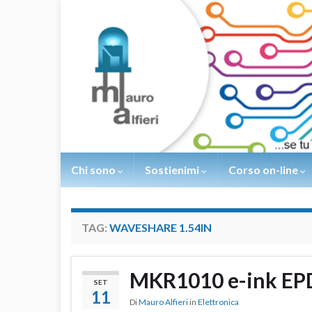
Chi sono
Sostienimi
Corso on-line
TAG:
WAVESHARE 1.54IN
MKR1010 e-ink EP
SET
11
Di
Mauro Alfieri
in
Elettronica