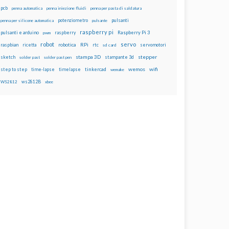
pcb
penna automatica
penna iniezione fluidi
penna per pasta di saldatura
potenziometro
pulsanti
penna per silicone automatica
pulsante
raspberry pi
pulsanti e arduino
raspberry
Raspberry Pi 3
pwm
robot
servo
RPi
raspbian
robotica
rtc
servomotori
ricetta
sd card
stampa 3D
stepper
sketch
stampante 3d
solder past
solder past pen
wemos
wifi
step to step
tinkercad
time-lapse
timelapse
wemake
ws2812B
WS2812
xbee