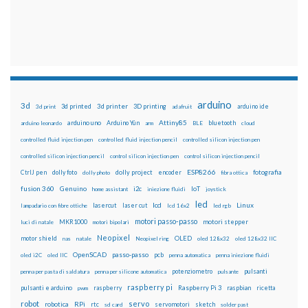
arduino
3d
3d printed
3d printer
3D printing
3d print
adafruit
arduino ide
Attiny85
arduino uno
Arduino Yún
bluetooth
arduino leonardo
arm
BLE
cloud
controlled fluid injection pen
controlled fluid injection pencil
controlled silicon injection pen
controlled silicon injection pencil
control silicon injection pen
control silicon injection pencil
ESP8266
dolly foto
dolly project
encoder
fotografia
CtrlJ pen
dolly photo
fibra ottica
fusion 360
Genuino
i2c
IoT
home assistant
iniezione fluidi
joystick
led
lcd
Linux
lasercut
laser cut
lampadario con fibre ottiche
lcd 16x2
led rgb
motori passo-passo
MKR1000
motori stepper
luci di natale
motori bipolari
Neopixel
motor shield
OLED
nas
natale
Neopixel ring
oled 128x32
oled 128x32 IIC
OpenSCAD
passo-passo
pcb
oled i2C
oled IIC
penna automatica
penna iniezione fluidi
potenziometro
pulsanti
penna per pasta di saldatura
penna per silicone automatica
pulsante
raspberry pi
pulsanti e arduino
raspberry
Raspberry Pi 3
raspbian
pwm
ricetta
robot
servo
RPi
robotica
rtc
servomotori
sketch
sd card
solder past