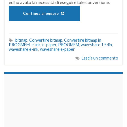
ed ho avuto la necessità di eseguire tale conversione.
Continua a leggere
bitmap
,
Convertire bitmap
,
Convertire bitmap in
PROGMEM
,
e-ink
,
e-paper
,
PROGMEM
,
waveshare 1.54in
,
waveshare e-ink
,
waveshare e-paper
Lascia un commento
займы на карту срочно