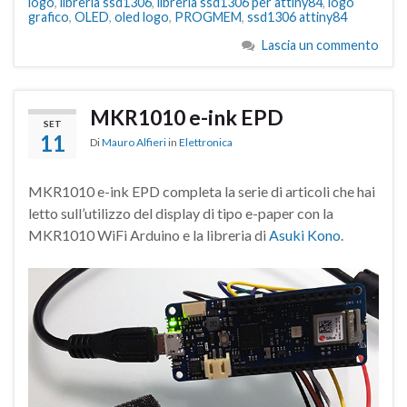
logo
,
libreria ssd1306
,
libreria ssd1306 per attiny84
,
logo
grafico
,
OLED
,
oled logo
,
PROGMEM
,
ssd1306 attiny84
Lascia un commento
MKR1010 e-ink EPD
SET
11
Di
Mauro Alfieri
in
Elettronica
MKR1010 e-ink EPD completa la serie di articoli che hai
letto sull’utilizzo del display di tipo e-paper con la
MKR1010 WiFi Arduino e la libreria di
Asuki Kono
.