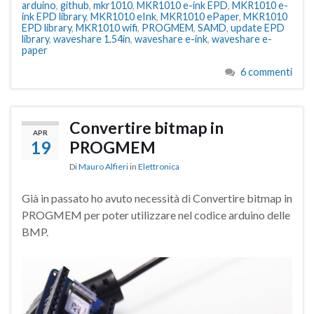
arduino
,
github
,
mkr1010
,
MKR1010 e-ink EPD
,
MKR1010 e-
ink EPD library
,
MKR1010 eInk
,
MKR1010 ePaper
,
MKR1010
EPD library
,
MKR1010 wifi
,
PROGMEM
,
SAMD
,
update EPD
library
,
waveshare 1.54in
,
waveshare e-ink
,
waveshare e-
paper
6 commenti
Convertire bitmap in
APR
19
PROGMEM
Di
Mauro Alfieri
in
Elettronica
Già in passato ho avuto necessità di Convertire bitmap in
PROGMEM per poter utilizzare nel codice arduino delle
BMP.