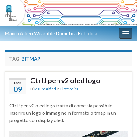
Mauro Alfieri Wearable Domotica Robotica
Attiv
TAG:
BITMAP
CtrlJ pen v2 oled logo
MAR
09
Di
Mauro Alfieri
in
Elettronica
CtrlJ pen v2 oled logo tratta di come sia possibile
inserire un logo o immagine in formato bitmap in un
progetto con display oled.