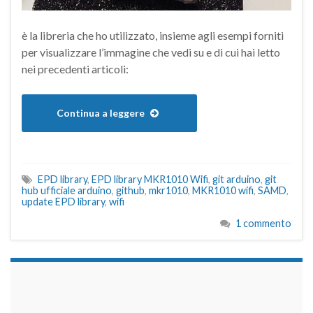
è la libreria che ho utilizzato, insieme agli esempi forniti
per visualizzare l’immagine che vedi su e di cui hai letto
nei precedenti articoli:
Continua a leggere
EPD library
,
EPD library MKR1010 Wifi
,
git arduino
,
git
hub ufficiale arduino
,
github
,
mkr1010
,
MKR1010 wifi
,
SAMD
,
update EPD library
,
wifi
1 commento
займы на карту срочно