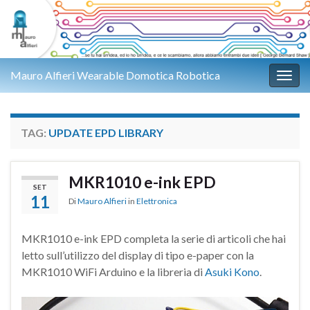
Mauro Alfieri Wearable Domotica Robotica
Attiv
TAG:
UPDATE EPD LIBRARY
MKR1010 e-ink EPD
SET
11
Di
Mauro Alfieri
in
Elettronica
MKR1010 e-ink EPD completa la serie di articoli che hai
letto sull’utilizzo del display di tipo e-paper con la
MKR1010 WiFi Arduino e la libreria di
Asuki Kono
.