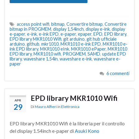
access point wifi
,
bitmap
,
Convertire bitmap
,
Convertire
bitmap in PROGMEM
,
display 1.54inch
,
display e-ink
,
display
e-paper
,
e-ink
,
e-ink EPD
,
e-paper
,
epaper
,
EPD
,
EPD library
,
EPD library MKR1010 Wifi
,
git arduino
,
git hub ufficiale
arduino
,
github
,
mkr1010
,
MKR1010 e-ink EPD
,
MKR1010 e-
ink EPD library
,
MKR1010 eInk
,
MKR1010 ePaper
,
MKR1010
EPD library
,
MKR1010 wifi
,
PROGMEM
,
SAMD
,
update EPD
library
,
waveshare 1.54in
,
waveshare e-ink
,
waveshare e-
paper
6 commenti
EPD library MKR1010 Wifi
APR
29
Di
Mauro Alfieri
in
Elettronica
EPD library MKR1010 Wifi è la libreria per il controllo
del display 1.54inch e-paper di
Asuki Kono