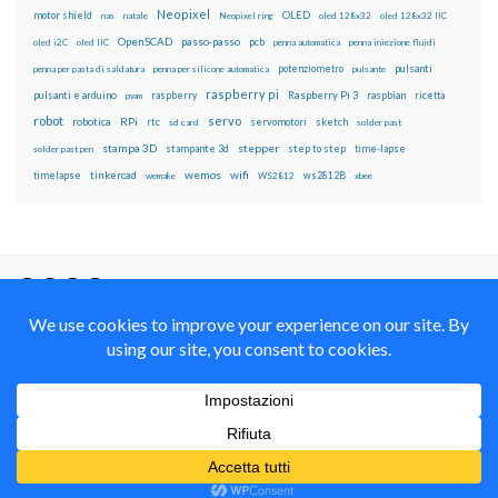
Neopixel
motor shield
OLED
nas
natale
Neopixel ring
oled 128x32
oled 128x32 IIC
OpenSCAD
passo-passo
pcb
oled i2C
oled IIC
penna automatica
penna iniezione fluidi
potenziometro
pulsanti
penna per pasta di saldatura
penna per silicone automatica
pulsante
raspberry pi
pulsanti e arduino
raspberry
Raspberry Pi 3
raspbian
pwm
ricetta
robot
servo
RPi
robotica
rtc
servomotori
sketch
sd card
solder past
stampa 3D
stepper
stampante 3d
step to step
solder past pen
time-lapse
wemos
wifi
tinkercad
ws2812B
timelapse
wemake
WS2812
xbee
Il blog mauroalfieri.it ed i suoi contenuti sono distribuiti
con Licenza
Creative Commons Attribution Non commercial Share
Alike 4.0 International
© 2012-2018 Mauro Alfieri Elettronica Domotica Robotica Arduino Corsi
Formazione Maker
Realizzato con il
da
Graphene Themes
.