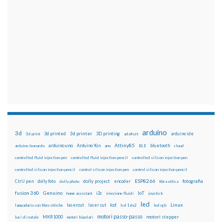
arduino
3d
3d printed
3d printer
3D printing
3d print
adafruit
arduino ide
Attiny85
arduino uno
Arduino Yún
bluetooth
arduino leonardo
arm
BLE
cloud
controlled fluid injection pen
controlled fluid injection pencil
controlled silicon injection pen
controlled silicon injection pencil
control silicon injection pen
control silicon injection pencil
ESP8266
dolly foto
dolly project
encoder
fotografia
CtrlJ pen
dolly photo
fibra ottica
fusion 360
Genuino
i2c
IoT
home assistant
iniezione fluidi
joystick
led
lcd
Linux
lasercut
laser cut
lampadario con fibre ottiche
lcd 16x2
led rgb
motori passo-passo
MKR1000
motori stepper
luci di natale
motori bipolari