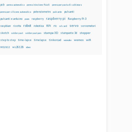
pcb
penna automatica
penna iniezione fluidi
penna per pasta di saldatura
potenziometro
pulsanti
penna per silicone automatica
pulsante
raspberry pi
pulsanti e arduino
raspberry
Raspberry Pi 3
pwm
robot
servo
RPi
raspbian
robotica
rtc
servomotori
ricetta
sd card
stampa 3D
stepper
sketch
stampante 3d
solder past
solder past pen
wemos
wifi
step to step
tinkercad
time-lapse
timelapse
wemake
ws2812B
WS2812
xbee