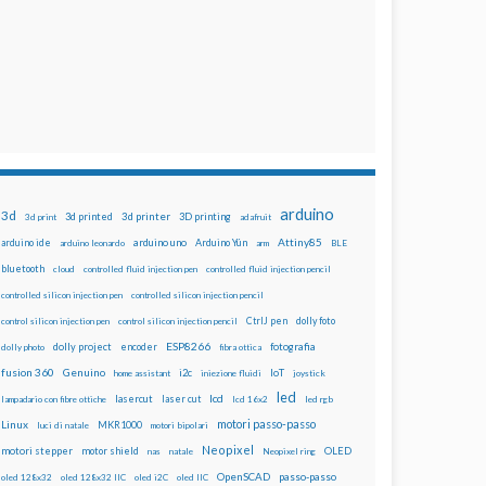
arduino
3d
3d printed
3d printer
3D printing
3d print
adafruit
Attiny85
arduino uno
Arduino Yún
arduino ide
arduino leonardo
arm
BLE
bluetooth
cloud
controlled fluid injection pen
controlled fluid injection pencil
controlled silicon injection pen
controlled silicon injection pencil
dolly foto
control silicon injection pen
control silicon injection pencil
CtrlJ pen
ESP8266
dolly project
encoder
fotografia
dolly photo
fibra ottica
fusion 360
Genuino
i2c
IoT
home assistant
iniezione fluidi
joystick
led
lcd
lasercut
laser cut
lampadario con fibre ottiche
lcd 16x2
led rgb
motori passo-passo
Linux
MKR1000
luci di natale
motori bipolari
Neopixel
motori stepper
motor shield
OLED
nas
natale
Neopixel ring
OpenSCAD
passo-passo
oled 128x32
oled 128x32 IIC
oled i2C
oled IIC