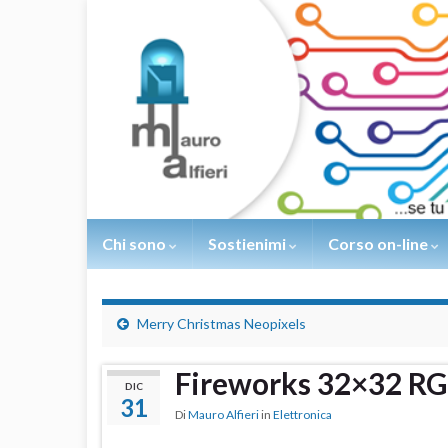
Chi sono
Sostienimi
Corso on-line
Merry Christmas Neopixels
Fireworks 32×32 RG
DIC
31
Di
Mauro Alfieri
in
Elettronica