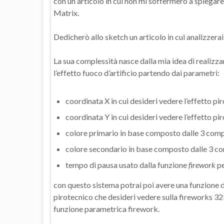
con un articolo in cui non mi soffermerò a spiegar
Matrix.
Dedicherò allo sketch un articolo in cui analizzerai
La sua complessità nasce dalla mia idea di realizz
l’effetto fuoco d’artificio partendo dai parametri:
coordinata X in cui desideri vedere l’effetto pi
coordinata Y in cui desideri vedere l’effetto pi
colore primario in base composto dalle 3 comp
colore secondario in base composto dalle 3 co
tempo di pausa usato dalla funzione
firework
pe
con questo sistema potrai poi avere una funzione d
pirotecnico che desideri vedere sulla fireworks 32×
funzione parametrica firework.