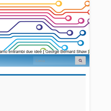
Search for:
займы на
карту срочно