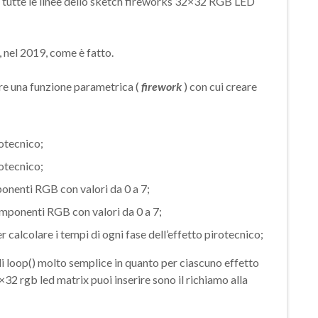
e tutte le linee dello sketch fireworks 32×32 RGB LED
, nel 2019, come è fatto.
are una funzione parametrica (
firework
) con cui creare
rotecnico;
rotecnico;
onenti RGB con valori da 0 a 7;
mponenti RGB con valori da 0 a 7;
r calcolare i tempi di ogni fase dell’effetto pirotecnico;
i loop() molto semplice in quanto per ciascuno effetto
32 rgb led matrix puoi inserire sono il richiamo alla