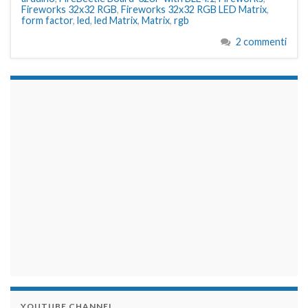
Fireworks 32x32 RGB
,
Fireworks 32x32 RGB LED Matrix
,
form factor
,
led
,
led Matrix
,
Matrix
,
rgb
2 commenti
займы на карту срочно
YOUTUBE CHANNEL