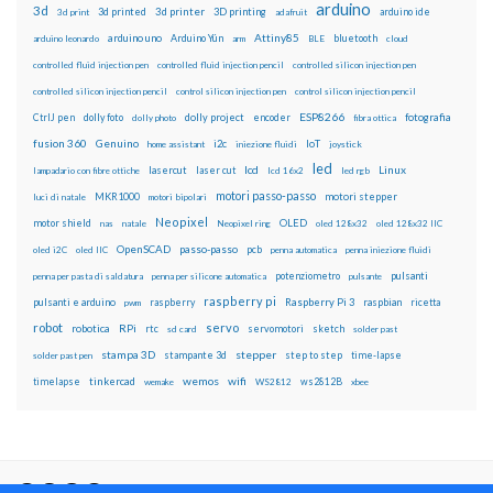
arduino
3d
3d printed
3d printer
3D printing
3d print
adafruit
arduino ide
Attiny85
arduino uno
Arduino Yún
bluetooth
arduino leonardo
arm
BLE
cloud
controlled fluid injection pen
controlled fluid injection pencil
controlled silicon injection pen
controlled silicon injection pencil
control silicon injection pen
control silicon injection pencil
ESP8266
dolly foto
dolly project
encoder
fotografia
CtrlJ pen
dolly photo
fibra ottica
fusion 360
Genuino
i2c
IoT
home assistant
iniezione fluidi
joystick
led
lcd
Linux
lasercut
laser cut
lampadario con fibre ottiche
lcd 16x2
led rgb
motori passo-passo
MKR1000
motori stepper
luci di natale
motori bipolari
Neopixel
motor shield
OLED
nas
natale
Neopixel ring
oled 128x32
oled 128x32 IIC
OpenSCAD
passo-passo
pcb
oled i2C
oled IIC
penna automatica
penna iniezione fluidi
potenziometro
pulsanti
penna per pasta di saldatura
penna per silicone automatica
pulsante
raspberry pi
pulsanti e arduino
raspberry
Raspberry Pi 3
raspbian
pwm
ricetta
robot
servo
RPi
robotica
rtc
servomotori
sketch
sd card
solder past
stampa 3D
stepper
stampante 3d
step to step
solder past pen
time-lapse
wemos
wifi
tinkercad
ws2812B
timelapse
wemake
WS2812
xbee
Il blog mauroalfieri.it ed i suoi contenuti sono distribuiti