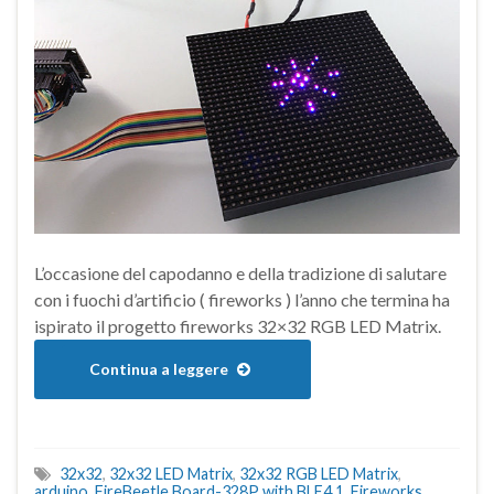
L’occasione del capodanno e della tradizione di salutare
con i fuochi d’artificio ( fireworks ) l’anno che termina ha
ispirato il progetto fireworks 32×32 RGB LED Matrix.
Continua a leggere
32x32
,
32x32 LED Matrix
,
32x32 RGB LED Matrix
,
arduino
,
FireBeetle Board-328P with BLE4.1
,
Fireworks
,