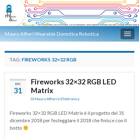
Mauro Alfieri Wearable Domotica Robotica
Attiv
TAG:
FIREWORKS 32×32 RGB
Fireworks 32×32 RGB LED
DIC
31
Matrix
Di
Mauro Alfieri
in
Elettronica
Fireworks 32×32 RGB LED Matrix è il progetto del 31
dicembre 2018 per festeggiare il 2018 che finisce con il
botto