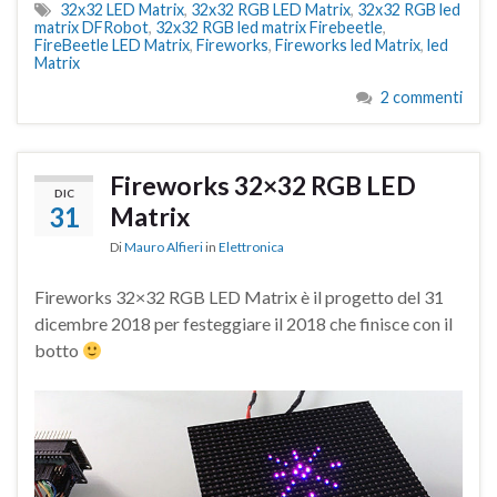
32x32 LED Matrix
,
32x32 RGB LED Matrix
,
32x32 RGB led
matrix DFRobot
,
32x32 RGB led matrix Firebeetle
,
FireBeetle LED Matrix
,
Fireworks
,
Fireworks led Matrix
,
led
Matrix
2 commenti
Fireworks 32×32 RGB LED
DIC
31
Matrix
Di
Mauro Alfieri
in
Elettronica
Fireworks 32×32 RGB LED Matrix è il progetto del 31
dicembre 2018 per festeggiare il 2018 che finisce con il
botto