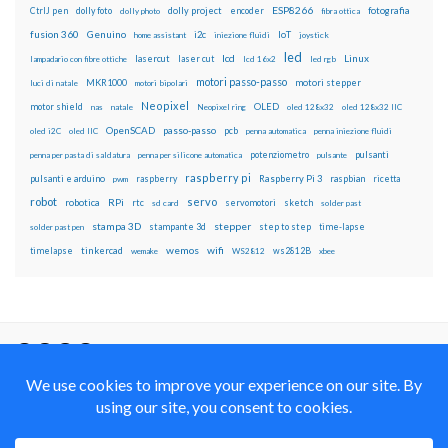
ESP8266
dolly foto
dolly project
encoder
fotografia
CtrlJ pen
dolly photo
fibra ottica
fusion 360
Genuino
i2c
IoT
home assistant
iniezione fluidi
joystick
led
lcd
Linux
lasercut
laser cut
lampadario con fibre ottiche
lcd 16x2
led rgb
motori passo-passo
MKR1000
motori stepper
luci di natale
motori bipolari
Neopixel
motor shield
OLED
nas
natale
Neopixel ring
oled 128x32
oled 128x32 IIC
OpenSCAD
passo-passo
pcb
oled i2C
oled IIC
penna automatica
penna iniezione fluidi
potenziometro
pulsanti
penna per pasta di saldatura
penna per silicone automatica
pulsante
raspberry pi
pulsanti e arduino
raspberry
Raspberry Pi 3
raspbian
pwm
ricetta
robot
servo
RPi
robotica
rtc
servomotori
sketch
sd card
solder past
stampa 3D
stepper
stampante 3d
step to step
solder past pen
time-lapse
wemos
wifi
tinkercad
ws2812B
timelapse
wemake
WS2812
xbee
Il blog mauroalfieri.it ed i suoi contenuti sono distribuiti
con Licenza
Creative Commons Attribution Non commercial Share
Alike 4.0 International