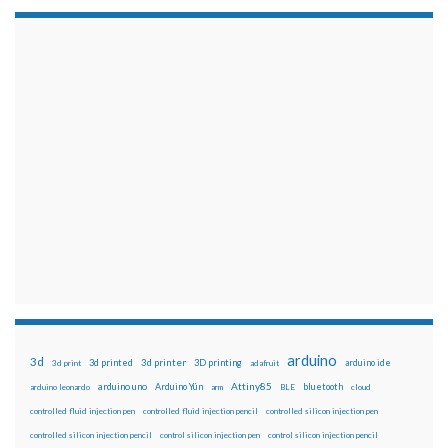
arduino
3d
3d printed
3d printer
3D printing
3d print
adafruit
arduino ide
Attiny85
arduino uno
Arduino Yún
bluetooth
arduino leonardo
arm
BLE
cloud
controlled fluid injection pen
controlled fluid injection pencil
controlled silicon injection pen
controlled silicon injection pencil
control silicon injection pen
control silicon injection pencil