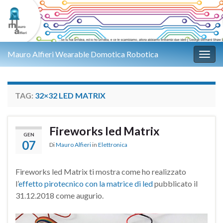
Mauro Alfieri Wearable Domotica Robotica
Attiv
TAG:
32×32 LED MATRIX
Fireworks led Matrix
GEN
07
Di
Mauro Alfieri
in
Elettronica
Fireworks led Matrix ti mostra come ho realizzato
l’
effetto pirotecnico con la matrice di led
pubblicato il
31.12.2018 come augurio.