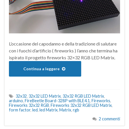
L’occasione del capodanno e della tradizione di salutare
con i fuochi d’artificio ( fireworks ) l’anno che termina ha
ispirato il progetto fireworks 32×32 RGB LED Matrix.
Continua a leggere
32x32
,
32x32 LED Matrix
,
32x32 RGB LED Matrix
,
arduino
,
FireBeetle Board-328P with BLE4.1
,
Fireworks
,
Fireworks 32x32 RGB
,
Fireworks 32x32 RGB LED Matrix
,
form factor
,
led
,
led Matrix
,
Matrix
,
rgb
2 commenti