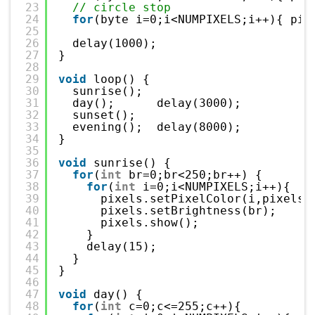
23
// circle stop
24
for
(byte i=0;i<NUMPIXELS;i++){ pix
25
26
delay(1000);
27
}
28
29
void
loop() {
30
sunrise();   
31
day();      delay(3000);
32
sunset();
33
evening();  delay(8000);
34
}
35
36
void
sunrise() {
37
for
(
int
br=0;br<250;br++) { 
38
for
(
int
i=0;i<NUMPIXELS;i++){ 
39
pixels.setPixelColor(i,pixels.
40
pixels.setBrightness(br);
41
pixels.show();
42
}
43
delay(15); 
44
}
45
}
46
47
void
day() {
48
for
(
int
c=0;c<=255;c++){ 