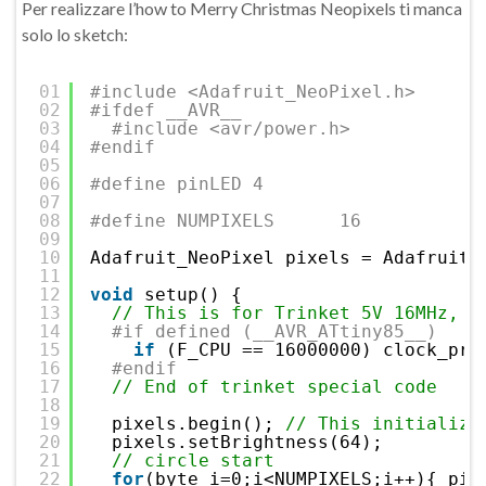
Per realizzare l’how to Merry Christmas Neopixels ti manca
solo lo sketch:
01
#include <Adafruit_NeoPixel.h>
02
#ifdef __AVR__
03
#include <avr/power.h>
04
#endif
05
06
#define pinLED 4
07
08
#define NUMPIXELS      16
09
10
Adafruit_NeoPixel pixels = Adafruit_
11
12
void
setup() {
13
// This is for Trinket 5V 16MHz, y
14
#if defined (__AVR_ATtiny85__)
15
if
(F_CPU == 16000000) clock_pre
16
#endif
17
// End of trinket special code
18
19
pixels.begin(); 
// This initialize
20
pixels.setBrightness(64);
21
// circle start
22
for
(byte i=0;i<NUMPIXELS;i++){ pix