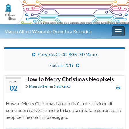
Mauro Alfieri Wearable Domotica Robotica
Attiv
Fireworks 32×32 RGB LED Matrix
Epifania 2019
How to Merry Christmas Neopixels
GEN
02
Di
Mauro Alfieri
in
Elettronica
How to Merry Christmas Neopixels è la descrizione di
come puoi realizzare anche tu la città di natale con una base
neopixel che colori il paesaggio.