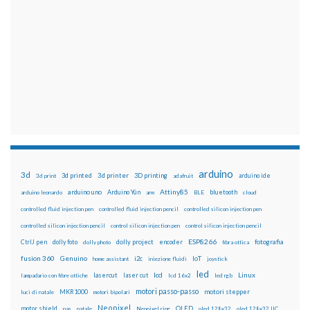
arduino
3d
3d printed
3d printer
3D printing
3d print
adafruit
arduino ide
Attiny85
arduino uno
Arduino Yún
bluetooth
arduino leonardo
arm
BLE
cloud
controlled fluid injection pen
controlled fluid injection pencil
controlled silicon injection pen
controlled silicon injection pencil
control silicon injection pen
control silicon injection pencil
ESP8266
dolly foto
dolly project
encoder
fotografia
CtrlJ pen
dolly photo
fibra ottica
fusion 360
Genuino
i2c
IoT
home assistant
iniezione fluidi
joystick
led
lcd
Linux
lasercut
laser cut
lampadario con fibre ottiche
lcd 16x2
led rgb
motori passo-passo
MKR1000
motori stepper
luci di natale
motori bipolari
Neopixel
motor shield
OLED
nas
natale
Neopixel ring
oled 128x32
oled 128x32 IIC