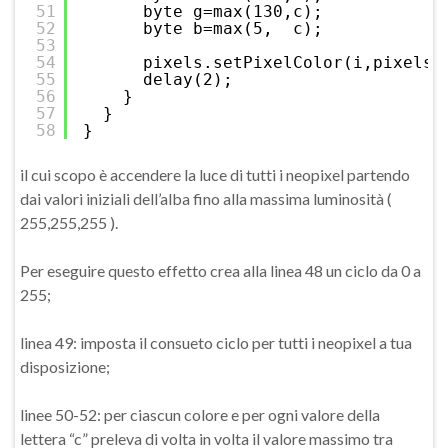
51
byte g=max(130,c);
52
byte b=max(5,  c);
53
54
pixels.setPixelColor(i,pixels.
55
delay(2); 
56
}
57
}
58
}
il cui scopo è accendere la luce di tutti i neopixel partendo
dai valori iniziali dell’alba fino alla massima luminosità (
255,255,255 ).
Per eseguire questo effetto crea alla linea 48 un ciclo da 0 a
255;
linea 49: imposta il consueto ciclo per tutti i neopixel a tua
disposizione;
linee 50-52: per ciascun colore e per ogni valore della
lettera “c” preleva di volta in volta il valore massimo tra