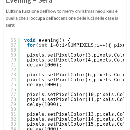
L’ultima funzione dell’how to merry christmas neopixels è
quella che si occupa dell’accensione delle luci nelle case la
sera:
66
void
evening() {
67
for
(
int
i=0;i<NUMPIXELS;i++){ pixel
68
69
pixels.setPixelColor(3,pixels.Color
70
pixels.setPixelColor(4,pixels.Color
71
delay(1000);
72
73
pixels.setPixelColor(6,pixels.Color
74
pixels.setPixelColor(7,pixels.Color
75
delay(1000);
76
77
pixels.setPixelColor(10,pixels.Colo
78
pixels.setPixelColor(11,pixels.Colo
79
delay(1000);
80
81
pixels.setPixelColor(13,pixels.Colo
82
pixels.setPixelColor(14,pixels.Colo
83
pixels.setPixelColor(15,pixels.Colo
84
delay(1000);