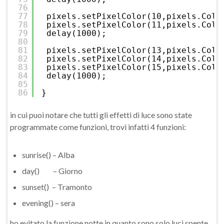
76
77
pixels.setPixelColor(10,pixels.Colo
78
pixels.setPixelColor(11,pixels.Colo
79
delay(1000);
80
81
pixels.setPixelColor(13,pixels.Colo
82
pixels.setPixelColor(14,pixels.Colo
83
pixels.setPixelColor(15,pixels.Colo
84
delay(1000);
85
86
}
in cui puoi notare che tutti gli effetti di luce sono state
programmate come funzioni, trovi infatti 4 funzioni:
sunrise() – Alba
day() – Giorno
sunset() – Tramonto
evening() – sera
ho evitato la funzione notte in quanto sono solo luci spente.