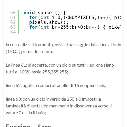
60
void
sunset() {
61
for
(
int
i=0;i<NUMPIXELS;i++){ pixe
62
pixels.show();
63
for
(
int
br=255;br>0;br--) { pixels
64
}
in cui realizzi il tramonto, ossia il passaggio dalla luce al buio
( 0,0,0, ) prima della sera.
La linea 61: si accerta, con un ciclo su tutti i led, che siano
tutti al 100% ossia 255,255,255;
linea 62: applica i colori all’anello di 16 neopixel leds;
linea 63: con un ciclo inverso da 255 a 0 imposti la
luminosità di tutti i led man mano in dissolvenza verso il
valore 0 ossia il buio;
Evening – Sera