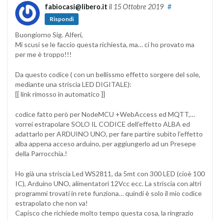
fabiocasi@libero.it
il
15 Ottobre 2019
#
Rispondi
Buongiorno Sig. Alferi,
Mi scusi se le faccio questa richiesta, ma… ci ho provato ma
per me è troppo!!!
Da questo codice ( con un bellissmo effetto sorgere del sole,
mediante una striscia LED DIGITALE):
[[ link rimosso in automatico ]]
codice fatto però per NodeMCU +WebAccess ed MQTT,…
vorrei estrapolare SOLO IL CODICE dell’effetto ALBA ed
adattarlo per ARDUINO UNO, per fare partire subito l’effetto
alba appena acceso arduino, per aggiungerlo ad un Presepe
della Parrocchia.!
Ho già una striscia Led WS2811, da 5mt con 300 LED (cioè 100
IC), Arduino UNO, alimentatori 12Vcc ecc. La striscia con altri
programmi trovati in rete funziona… quindi è solo il mio codice
estrapolato che non va!
Capisco che richiede molto tempo questa cosa, la ringrazio