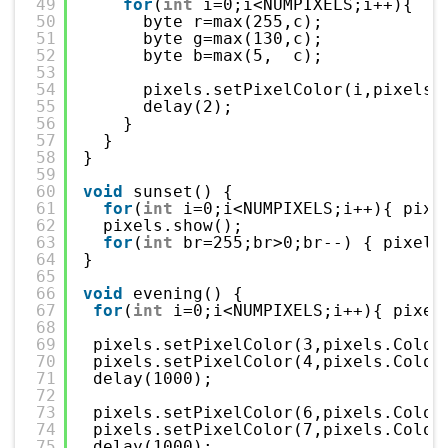
49
for
(
int
i=0;i<NUMPIXELS;i++){ 
50
byte r=max(255,c);
51
byte g=max(130,c);
52
byte b=max(5,  c);
53
54
pixels.setPixelColor(i,pixels.
55
delay(2); 
56
}
57
}
58
}
59
60
void
sunset() {
61
for
(
int
i=0;i<NUMPIXELS;i++){ pixe
62
pixels.show();
63
for
(
int
br=255;br>0;br--) { pixels
64
}
65
66
void
evening() {
67
for
(
int
i=0;i<NUMPIXELS;i++){ pixel
68
69
pixels.setPixelColor(3,pixels.Color
70
pixels.setPixelColor(4,pixels.Color
71
delay(1000);
72
73
pixels.setPixelColor(6,pixels.Color
74
pixels.setPixelColor(7,pixels.Color
75
delay(1000);