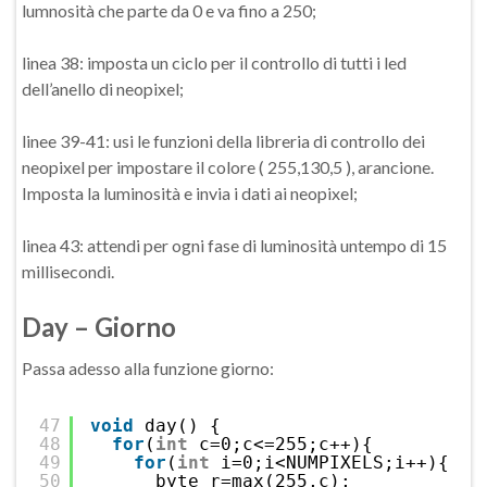
lumnosità che parte da 0 e va fino a 250;
linea 38: imposta un ciclo per il controllo di tutti i led
dell’anello di neopixel;
linee 39-41: usi le funzioni della libreria di controllo dei
neopixel per impostare il colore ( 255,130,5 ), arancione.
Imposta la luminosità e invia i dati ai neopixel;
linea 43: attendi per ogni fase di luminosità untempo di 15
millisecondi.
Day – Giorno
Passa adesso alla funzione giorno:
47
void
day() {
48
for
(
int
c=0;c<=255;c++){ 
49
for
(
int
i=0;i<NUMPIXELS;i++){ 
50
byte r=max(255,c);