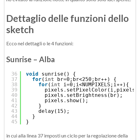
Dettaglio delle funzioni dello
sketch
Ecco nel dettagli o le 4 funzioni:
Sunrise – Alba
36
void
sunrise() {
37
for
(
int
br=0;br<250;br++) { 
38
for
(
int
i=0;i<NUMPIXELS;i++){ 
39
pixels.setPixelColor(i,pixels.
40
pixels.setBrightness(br);
41
pixels.show();
42
}
43
delay(15); 
44
}
45
}
in cui alla linea 37 imposti un ciclo per la regolazione della