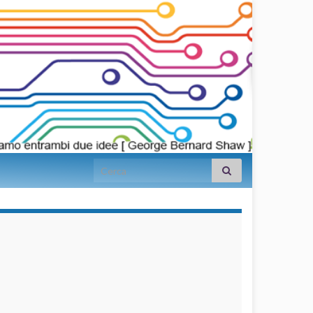
Search for:
займы на
карту срочно