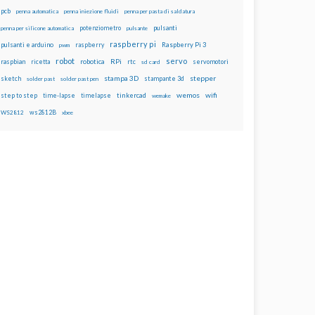
pcb
penna automatica
penna iniezione fluidi
penna per pasta di saldatura
potenziometro
pulsanti
penna per silicone automatica
pulsante
raspberry pi
pulsanti e arduino
raspberry
Raspberry Pi 3
pwm
robot
servo
RPi
raspbian
robotica
rtc
servomotori
ricetta
sd card
stampa 3D
stepper
sketch
stampante 3d
solder past
solder past pen
wemos
wifi
step to step
tinkercad
time-lapse
timelapse
wemake
ws2812B
WS2812
xbee