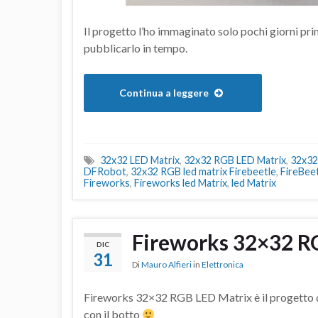
Il progetto l’ho immaginato solo pochi giorni pr
pubblicarlo in tempo.
Continua a leggere
32x32 LED Matrix
,
32x32 RGB LED Matrix
,
32x32
DFRobot
,
32x32 RGB led matrix Firebeetle
,
FireBee
Fireworks
,
Fireworks led Matrix
,
led Matrix
Fireworks 32×32 R
DIC
31
Di
Mauro Alfieri
in
Elettronica
Fireworks 32×32 RGB LED Matrix è il progetto d
con il botto