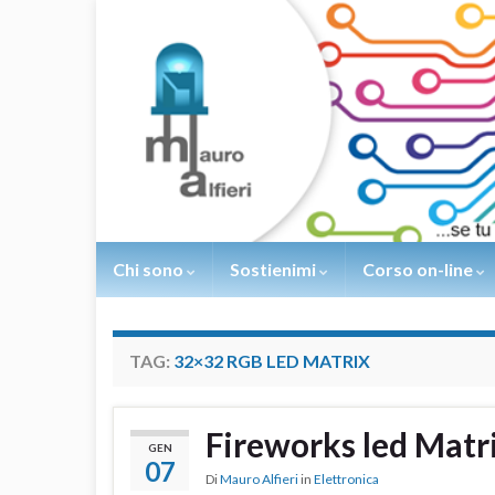
Chi sono
Sostienimi
Corso on-line
TAG:
32×32 RGB LED MATRIX
Fireworks led Matr
GEN
07
Di
Mauro Alfieri
in
Elettronica