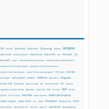
arduino
3d
3d printed
3d printer
3D printing
3d print
adafruit
Attiny85
arduino uno
Arduino Yún
arduino ide
arduino leonardo
arm
BLE
bluetooth
cloud
controlled fluid injection pen
controlled fluid injection pencil
controlled silicon injection pen
controlled silicon injection pencil
dolly foto
control silicon injection pen
control silicon injection pencil
CtrlJ pen
ESP8266
dolly project
encoder
fotografia
dolly photo
fibra ottica
fusion 360
Genuino
i2c
IoT
home assistant
iniezione fluidi
joystick
led
lcd
lasercut
laser cut
lampadario con fibre ottiche
lcd 16x2
led rgb
motori passo-passo
Linux
MKR1000
luci di natale
motori bipolari
Neopixel
motori stepper
motor shield
OLED
nas
natale
Neopixel ring
OpenSCAD
passo-passo
oled 128x32
oled 128x32 IIC
oled i2C
oled IIC