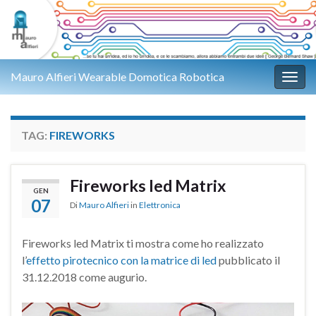
Mauro Alfieri Wearable Domotica Robotica
Attiv
TAG:
FIREWORKS
Fireworks led Matrix
GEN
07
Di
Mauro Alfieri
in
Elettronica
Fireworks led Matrix ti mostra come ho realizzato
l’
effetto pirotecnico con la matrice di led
pubblicato il
31.12.2018 come augurio.