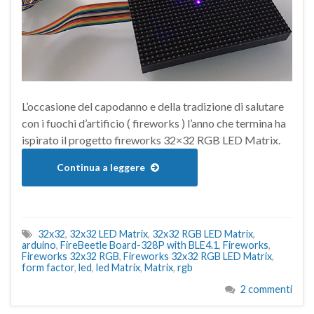
L’occasione del capodanno e della tradizione di salutare
con i fuochi d’artificio ( fireworks ) l’anno che termina ha
ispirato il progetto fireworks 32×32 RGB LED Matrix.
Continua a leggere
32x32
,
32x32 LED Matrix
,
32x32 RGB LED Matrix
,
arduino
,
FireBeetle Board-328P with BLE4.1
,
Fireworks
,
Fireworks 32x32 RGB
,
Fireworks 32x32 RGB LED Matrix
,
form factor
,
led
,
led Matrix
,
Matrix
,
rgb
2 commenti