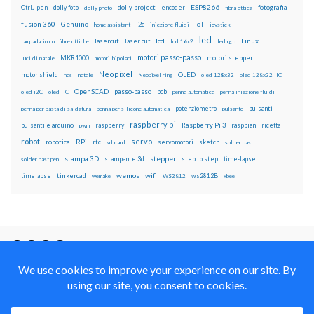
ESP8266
dolly foto
dolly project
encoder
fotografia
CtrlJ pen
dolly photo
fibra ottica
fusion 360
Genuino
i2c
IoT
home assistant
iniezione fluidi
joystick
led
lcd
Linux
lasercut
laser cut
lampadario con fibre ottiche
lcd 16x2
led rgb
motori passo-passo
MKR1000
motori stepper
luci di natale
motori bipolari
Neopixel
motor shield
OLED
nas
natale
Neopixel ring
oled 128x32
oled 128x32 IIC
OpenSCAD
passo-passo
pcb
oled i2C
oled IIC
penna automatica
penna iniezione fluidi
potenziometro
pulsanti
penna per pasta di saldatura
penna per silicone automatica
pulsante
raspberry pi
pulsanti e arduino
raspberry
Raspberry Pi 3
raspbian
pwm
ricetta
robot
servo
RPi
robotica
rtc
servomotori
sketch
sd card
solder past
stampa 3D
stepper
stampante 3d
step to step
solder past pen
time-lapse
wemos
wifi
tinkercad
ws2812B
timelapse
wemake
WS2812
xbee
Il blog mauroalfieri.it ed i suoi contenuti sono distribuiti
con Licenza
Creative Commons Attribution Non commercial Share
Alike 4.0 International