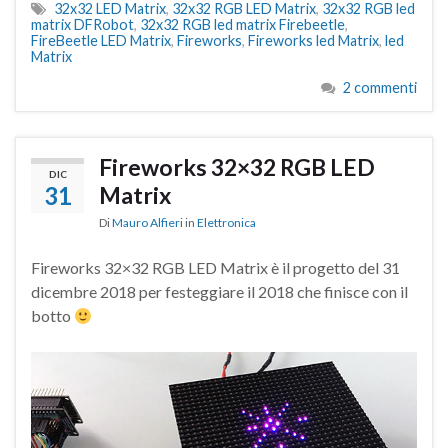
32x32 LED Matrix
,
32x32 RGB LED Matrix
,
32x32 RGB led
matrix DFRobot
,
32x32 RGB led matrix Firebeetle
,
FireBeetle LED Matrix
,
Fireworks
,
Fireworks led Matrix
,
led
Matrix
2 commenti
Fireworks 32×32 RGB LED
DIC
31
Matrix
Di
Mauro Alfieri
in
Elettronica
Fireworks 32×32 RGB LED Matrix è il progetto del 31
dicembre 2018 per festeggiare il 2018 che finisce con il
botto