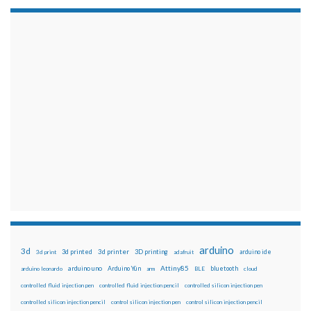
arduino
3d
3d printed
3d printer
3D printing
3d print
adafruit
arduino ide
Attiny85
arduino uno
Arduino Yún
bluetooth
arduino leonardo
arm
BLE
cloud
controlled fluid injection pen
controlled fluid injection pencil
controlled silicon injection pen
controlled silicon injection pencil
control silicon injection pen
control silicon injection pencil