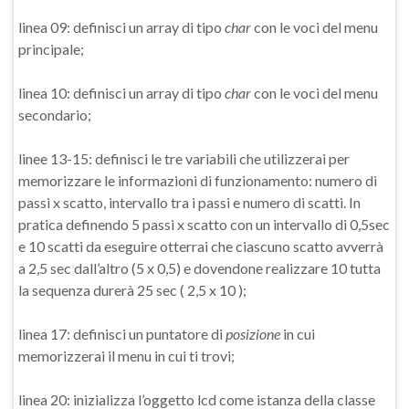
linea 09: definisci un array di tipo
char
con le voci del menu
principale;
linea 10: definisci un array di tipo
char
con le voci del menu
secondario;
linee 13-15: definisci le tre variabili che utilizzerai per
memorizzare le informazioni di funzionamento: numero di
passi x scatto, intervallo tra i passi e numero di scatti. In
pratica definendo 5 passi x scatto con un intervallo di 0,5sec
e 10 scatti da eseguire otterrai che ciascuno scatto avverrà
a 2,5 sec dall’altro (5 x 0,5) e dovendone realizzare 10 tutta
la sequenza durerà 25 sec ( 2,5 x 10 );
linea 17: definisci un puntatore di
posizione
in cui
memorizzerai il menu in cui ti trovi;
linea 20: inizializza l’oggetto lcd come istanza della classe