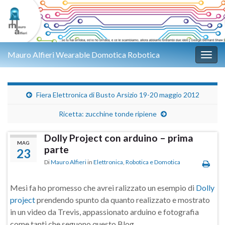
Mauro Alfieri Wearable Domotica Robotica
Attiv
Fiera Elettronica di Busto Arsizio 19-20 maggio 2012
Ricetta: zucchine tonde ripiene
Dolly Project con arduino – prima
MAG
parte
23
Di
Mauro Alfieri
in
Elettronica
,
Robotica e Domotica
Mesi fa ho promesso che avrei ralizzato un esempio di
Dolly
project
prendendo spunto da quanto realizzato e mostrato
in un video da Trevis, appassionato arduino e fotografia
come tanti che seguono questo Blog.