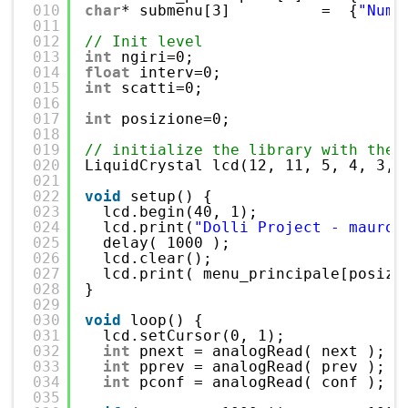
010
char
* submenu[3]          =  {
"Nume
011
012
// Init level
013
int
ngiri=0;
014
float
interv=0;
015
int
scatti=0;
016
017
int
posizione=0;
018
019
// initialize the library with the 
020
LiquidCrystal lcd(12, 11, 5, 4, 3, 
021
022
void
setup() {
023
lcd.begin(40, 1);
024
lcd.print(
"Dolli Project - mauroa
025
delay( 1000 );
026
lcd.clear();
027
lcd.print( menu_principale[posizi
028
}
029
030
void
loop() {
031
lcd.setCursor(0, 1);
032
int
pnext = analogRead( next );
033
int
pprev = analogRead( prev );
034
int
pconf = analogRead( conf );
035