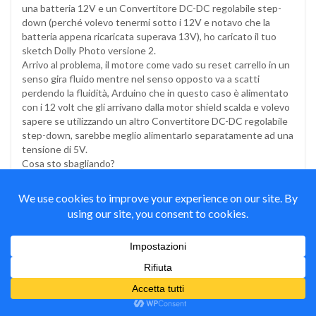
una batteria 12V e un Convertitore DC-DC regolabile step-
down (perché volevo tenermi sotto i 12V e notavo che la
batteria appena ricaricata superava 13V), ho caricato il tuo
sketch Dolly Photo versione 2.
Arrivo al problema, il motore come vado su reset carrello in un
senso gira fluido mentre nel senso opposto va a scatti
perdendo la fluidità, Arduino che in questo caso è alimentato
con i 12 volt che gli arrivano dalla motor shield scalda e volevo
sapere se utilizzando un altro Convertitore DC-DC regolabile
step-down, sarebbe meglio alimentarlo separatamente ad una
tensione di 5V.
Cosa sto sbagliando?
Grazie e buon lavoro a tutti.
Mauro Alfieri
il
26 Marzo 2015
#
Rispondi
Autore
Ciao Angelo,
se hai la possibilità di alimentare arduino a 7/9v è meglio
in quanto non chiedi al circuito di alimentazione interno
di compiere lavoro eccessivo per arrivare a 5v, tuttavia