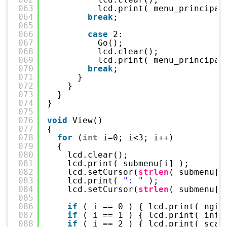
063
lcd.print( menu_principal
064
break
;
065
066
case
2:
067
Go();
068
lcd.clear();
069
lcd.print( menu_principal
070
break
;
071
}
072
}
073
}
074
}
075
076
void
View()
077
{
078
for
(
int
i=0; i<3; i++)
079
{
080
lcd.clear();
081
lcd.print( submenu[i] );
082
lcd.setCursor(
strlen
( submenu[i
083
lcd.print( 
": "
);
084
lcd.setCursor(
strlen
( submenu[i
085
086
if
( i == 0 ) { lcd.print( ngir
087
if
( i == 1 ) { lcd.print( inte
088
if
( i == 2 ) { lcd.print( scat