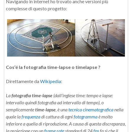
Navigando in internet ho trovato anche versioni più
complesse di questo progetto:
Cos’é la fotografia time-lapse o timelapse ?
Direttamente da
Wikipedia
:
La
fotografia time-lapse
(dall’inglese time: tempo e lapse:
intervallo quindi fotografia ad intervallo di tempo), o
semplicemente
time-lapse
, è una
tecnica cinematografica
nella
quale la
frequenza
di cattura di ogni
fotogramma
è molto
inferiore a quella di riproduzione. A causa di questa discrepanza,
la proiezione con un
frame rate
standard di 24
fps
fa sì che il