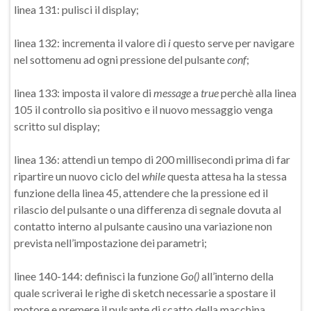
linea 131: pulisci il display;
linea 132: incrementa il valore di
i
questo serve per navigare
nel sottomenu ad ogni pressione del pulsante
conf
;
linea 133: imposta il valore di
message
a
true
perchè alla linea
105 il controllo sia positivo e il nuovo messaggio venga
scritto sul display;
linea 136: attendi un tempo di 200 millisecondi prima di far
ripartire un nuovo ciclo del
while
questa attesa ha la stessa
funzione della linea 45, attendere che la pressione ed il
rilascio del pulsante o una differenza di segnale dovuta al
contatto interno al pulsante causino una variazione non
prevista nell’impostazione dei parametri;
linee 140-144: definisci la funzione
Go()
all’interno della
quale scriverai le righe di sketch necessarie a spostare il
motore e premere il pulsante di scatto della macchina