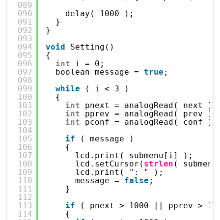
089
090
delay( 1000 );
091
}
092
}
093
094
void
Setting()
095
{
096
int
i = 0;
097
boolean message = 
true
;
098
099
while
( i < 3 )
100
{
101
int
pnext = analogRead( next );
102
int
pprev = analogRead( prev );
103
int
pconf = analogRead( conf );
104
105
if
( message )
106
{
107
lcd.print( submenu[i] );
108
lcd.setCursor(
strlen
( submenu
109
lcd.print( 
": "
);
110
message = 
false
;
111
}
112
113
if
( pnext > 1000 || pprev > 10
114
{