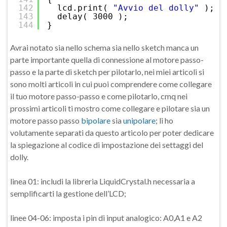
142
lcd.print( 
"Avvio del dolly"
);
143
delay( 3000 );
144
}
Avrai notato sia nello schema sia nello sketch manca un
parte importante quella di connessione al motore passo-
passo e la parte di sketch per pilotarlo, nei miei articoli si
sono molti articoli in cui puoi comprendere come collegare
il tuo motore passo-passo e come pilotarlo, cmq nei
prossimi articoli ti mostro come collegare e pilotare sia un
motore passo passo
bipolare
sia
unipolare
; li ho
volutamente separati da questo articolo per poter dedicare
la spiegazione al codice di impostazione dei settaggi del
dolly.
linea 01: includi la libreria LiquidCrystal.h necessaria a
semplificarti la gestione dell’LCD;
linee 04-06: imposta i pin di input analogico: A0,A1 e A2