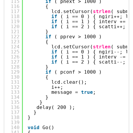
115
if
( pnext > 1000 )
116
{
117
lcd.setCursor(
strlen
( subme
118
if
( i == 0 ) { ngiri++; lc
119
if
( i == 1 ) { interv += 0
120
if
( i == 2 ) { scatti++; l
121
}
122
if
( pprev > 1000 )
123
{
124
lcd.setCursor(
strlen
( subme
125
if
( i == 0 ) { ngiri--; lc
126
if
( i == 1 ) { interv -= 0
127
if
( i == 2 ) { scatti--; l
128
}
129
if
( pconf > 1000 )
130
{
131
lcd.clear();
132
i++;
133
message = 
true
;
134
}
135
}
136
delay( 200 );
137
}
138
}
139
140
void
Go()
141
{