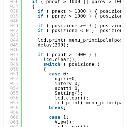
036
if
( pnext > 1000 || pprev > 1000
037
{
038
if
( pnext > 1000 ) { posizione
039
if
( pprev > 1000 ) { posizione
040
041
if
( posizione >= 3 ) posizione
042
if
( posizione < 0 )  posizione
043
044
lcd.print( menu_principale[posi
045
delay(200);
046
047
if
( pconf > 1000 ) {
048
lcd.clear();
049
switch
( posizione )
050
{
051
case
0:
052
ngiri=0;
053
interv=0;
054
scatti=0;
055
Setting();
056
lcd.clear();
057
lcd.print( menu_principal
058
break
;
059
060
case
1:
061
View();
062
lcd.clear();