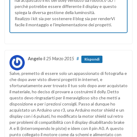
hai acquistato il kit del dolly venduto da robotics-3D ?
perchè potrebbe essere differente il display e questo
spiega la diversa gestione della luminosità.
Realizzo i kit sia per sostenere il blog sia per renderVi
facile il montaggio e l’implementazione dei progetti.
Angelo
il
25 Marzo 2015
#
Rispondi
Salve, premetto di essere solo un appassionato di fotografia e
che dopo aver visto diversi progetti in internet, e
sfortunatamente aver trovato il tuo solo dopo aver acquistato
il materiale, ho deciso di provare a costruirmi il dolly. Detto
questo devo ringraziarti per il meraviglioso sito che metti a
disposizione e per i preziosi consigli. Passo al dunque ho
acquistato un Arduino uno r3, una Arduino motor shield e un
display con i 6 pulsati, ho modificato la motor shield sul retro
per problemi di compatibilità con il display disabilitando brake
A e B (interrompendo le piste) e idem con il pin A0. A questo
punto collegato il motore come da schemi e alimentato con