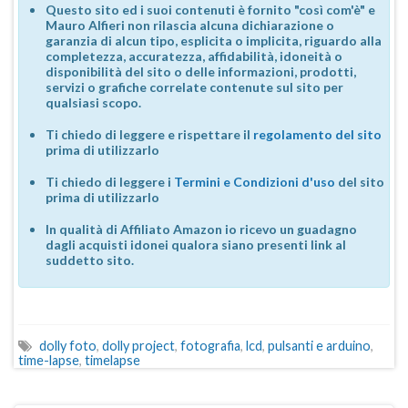
Questo sito ed i suoi contenuti è fornito "così com'è" e
Mauro Alfieri non rilascia alcuna dichiarazione o
garanzia di alcun tipo, esplicita o implicita, riguardo alla
completezza, accuratezza, affidabilità, idoneità o
disponibilità del sito o delle informazioni, prodotti,
servizi o grafiche correlate contenute sul sito per
qualsiasi scopo.
Ti chiedo di leggere e rispettare il
regolamento del sito
prima di utilizzarlo
Ti chiedo di leggere i
Termini e Condizioni d'uso
del sito
prima di utilizzarlo
In qualità di Affiliato Amazon io ricevo un guadagno
dagli acquisti idonei qualora siano presenti link al
suddetto sito.
dolly foto
,
dolly project
,
fotografia
,
lcd
,
pulsanti e arduino
,
time-lapse
,
timelapse