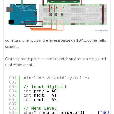
collega anche i pulsanti e le resistenze da 10KΩ come nello
schema.
Ora sei pronto per caricare lo sketch su Arduino e iniziare i
tuoi esperimenti:
001
#include <LiquidCrystal.h>
002
003
// Input Digitali
004
int
prev = A0;
005
int
next = A1;
006
int
conf = A2;
007
008
// Menu Level
009
char
* menu_principale[3]  =  {
"Sett