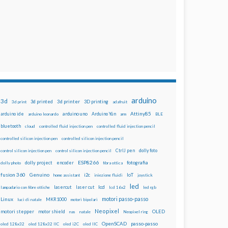
arduino
3d
3d printed
3d printer
3D printing
3d print
adafruit
Attiny85
arduino uno
Arduino Yún
arduino ide
arduino leonardo
arm
BLE
bluetooth
cloud
controlled fluid injection pen
controlled fluid injection pencil
controlled silicon injection pen
controlled silicon injection pencil
dolly foto
control silicon injection pen
control silicon injection pencil
CtrlJ pen
ESP8266
dolly project
encoder
fotografia
dolly photo
fibra ottica
fusion 360
Genuino
i2c
IoT
home assistant
iniezione fluidi
joystick
led
lcd
lasercut
laser cut
lampadario con fibre ottiche
lcd 16x2
led rgb
motori passo-passo
Linux
MKR1000
luci di natale
motori bipolari
Neopixel
motori stepper
motor shield
OLED
nas
natale
Neopixel ring
OpenSCAD
passo-passo
oled 128x32
oled 128x32 IIC
oled i2C
oled IIC