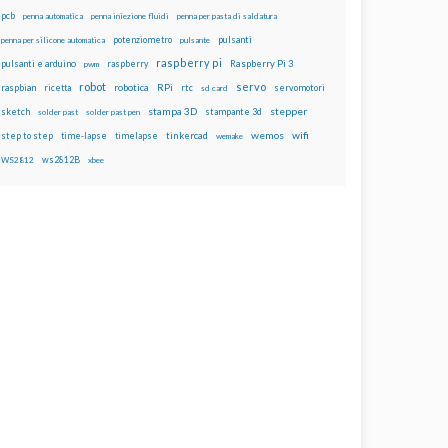
pcb
penna automatica
penna iniezione fluidi
penna per pasta di saldatura
potenziometro
pulsanti
penna per silicone automatica
pulsante
raspberry pi
pulsanti e arduino
raspberry
Raspberry Pi 3
pwm
robot
servo
RPi
raspbian
robotica
rtc
servomotori
ricetta
sd card
stampa 3D
stepper
sketch
stampante 3d
solder past
solder past pen
wemos
wifi
step to step
tinkercad
time-lapse
timelapse
wemake
ws2812B
WS2812
xbee