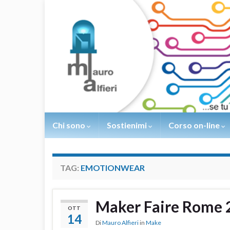
Chi sono
Sostienimi
Corso on-line
TAG:
EMOTIONWEAR
Maker Faire Rome 
OTT
14
Di
Mauro Alfieri
in
Make