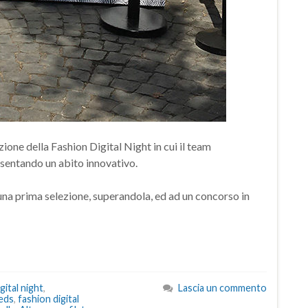
ione della Fashion Digital Night in cui il team
esentando un abito innovativo.
una prima selezione, superandola, ed ad un concorso in
ital night
,
Lascia un commento
eds
,
fashion digital