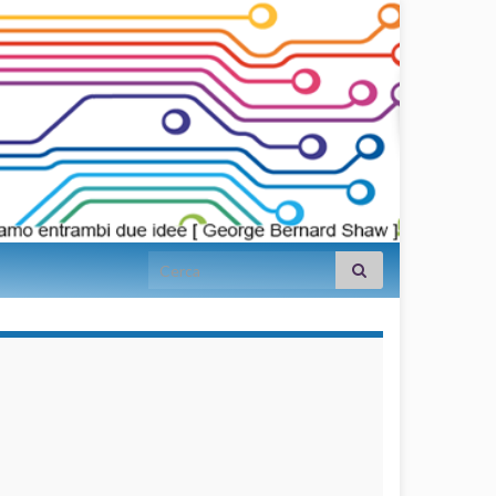
Search for:
займы на
карту срочно