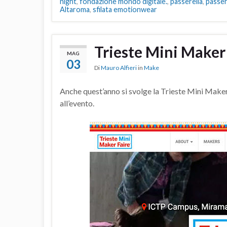
night
,
fondazione mondo digitale.
,
passerella
,
passer
Altaroma
,
sfilata emotionwear
Trieste Mini Maker
MAG
03
Di
Mauro Alfieri
in
Make
Anche quest’anno si svolge la Trieste Mini Make
all’evento.