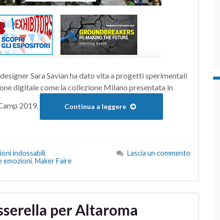
 designer Sara Savian ha dato vita a progetti sperimentali
one digitale come la collezione Milano presentata in
a Camp 2019.
Continua a leggere
oni indossabili
,
Lascia un commento
e emozioni
,
Maker Faire
serella per Altaroma