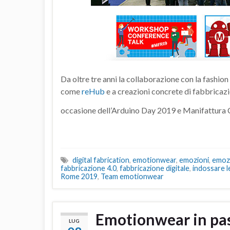
Da oltre tre anni la collaborazione con la fashion
come
reHub
e a creazioni concrete di fabbricazi
occasione dell’Arduino Day 2019 e Manifattur
digital fabrication
,
emotionwear
,
emozioni
,
emozi
fabbricazione 4.0
,
fabbricazione digitale
,
indossare l
Rome 2019
,
Team emotionwear
Emotionwear in pas
LUG