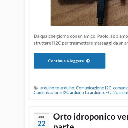
Da qualche giorno con un amico, Paolo, abbiamo de
sfruttare l’I2C per trasmettere messaggi da un ar
Continua a leggere
arduino to arduino
,
Comunicazione I2C
,
comunic
Comunicazione I2C arduino to arduino
,
EC
,
i2c ardu
Orto idroponico ver
APR
22
parte