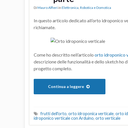
Di
Mauro Alfieri
in
Elettronica
,
Robotica e Domotica
In questo articolo dedicato all’orto idroponico v
richiamate.
Come ho descritto nell’articolo
orto idroponico v
descrizione delle funzionalità e dello sketch ho di
progetto completo.
Continua a leggere
frutti dell'orto
,
orto idroponica verticale
,
orto i
idroponico verticale con Arduino
,
orto verticale