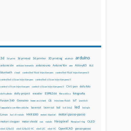
arduino
3d
3d printed
3d printer
3D printing
3d print
adafruit
Attiny85
arduino uno
Arduino Yún
arduino ide
arduino leonardo
arm
BLE
bluetooth
cloud
controlled fluid injection pen
controlled fluid injection pencil
controlled silicon injection pen
controlled silicon injection pencil
dolly foto
control silicon injection pen
control silicon injection pencil
CtrlJ pen
ESP8266
dolly project
encoder
fotografia
dolly photo
fibra ottica
fusion 360
Genuino
i2c
IoT
home assistant
iniezione fluidi
joystick
led
lcd
lasercut
laser cut
lampadario con fibre ottiche
lcd 16x2
led rgb
motori passo-passo
Linux
MKR1000
luci di natale
motori bipolari
Neopixel
motori stepper
motor shield
OLED
nas
natale
Neopixel ring
OpenSCAD
passo-passo
oled 128x32
oled 128x32 IIC
oled i2C
oled IIC