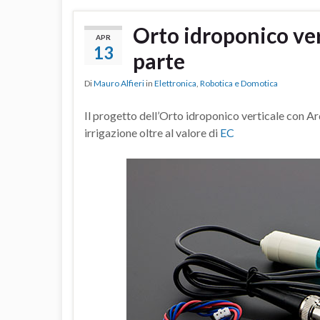
Orto idroponico ver
APR
13
parte
Di
Mauro Alfieri
in
Elettronica
,
Robotica e Domotica
Il progetto dell’Orto idroponico verticale con A
irrigazione oltre al valore di
EC