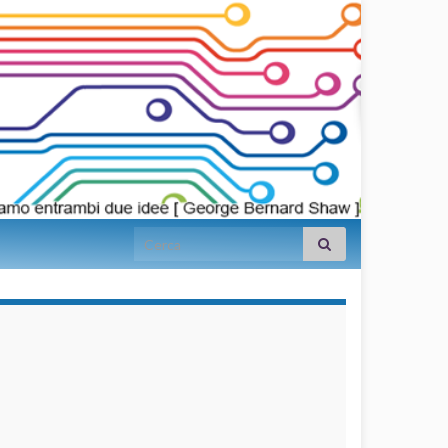
Search for:
займы на
карту срочно