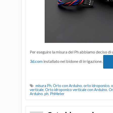
Per eseguire la misura del Ph abbiamo deciso di 
3d.com
installato nel bidone di irrigazione.
misura Ph
,
Orto con Arduino
,
orto idroponico
,
o
verticale
,
Orto idroponico verticale con Arduino
,
Or
Arduino
,
ph
,
PhMeter