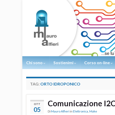
Chi sono
Sostienimi
Corso on-line
TAG:
ORTO IDROPONICO
Comunicazione I2C
OTT
05
Di
Mauro Alfieri
in
Elettronica
,
Make