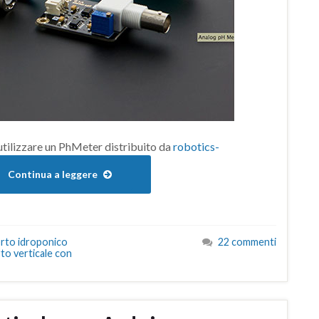
utilizzare un PhMeter distribuito da
robotics-
Continua a leggere
rto idroponico
22 commenti
to verticale con