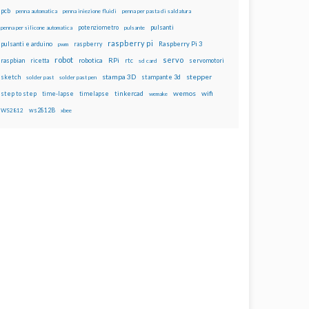
pcb
penna automatica
penna iniezione fluidi
penna per pasta di saldatura
potenziometro
pulsanti
penna per silicone automatica
pulsante
raspberry pi
pulsanti e arduino
raspberry
Raspberry Pi 3
pwm
robot
servo
RPi
raspbian
robotica
rtc
servomotori
ricetta
sd card
stampa 3D
stepper
sketch
stampante 3d
solder past
solder past pen
wemos
wifi
step to step
tinkercad
time-lapse
timelapse
wemake
ws2812B
WS2812
xbee