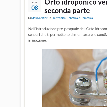
Orto idroponico ve
APR
08
seconda parte
Di
Mauro Alfieri
in
Elettronica
,
Robotica e Domotica
Nell’introduzione pre-pasquale dell’Orto idropon
sensori che ti permettono di monitorare le condiz
irrigazione.