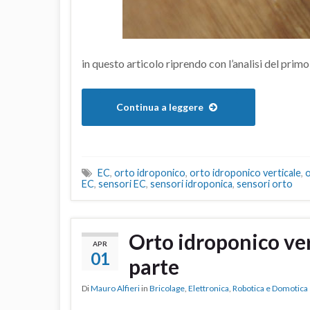
in questo articolo riprendo con l’analisi del prim
Continua a leggere
EC
,
orto idroponico
,
orto idroponico verticale
,
o
EC
,
sensori EC
,
sensori idroponica
,
sensori orto
Orto idroponico ve
APR
01
parte
Di
Mauro Alfieri
in
Bricolage
,
Elettronica
,
Robotica e Domotica