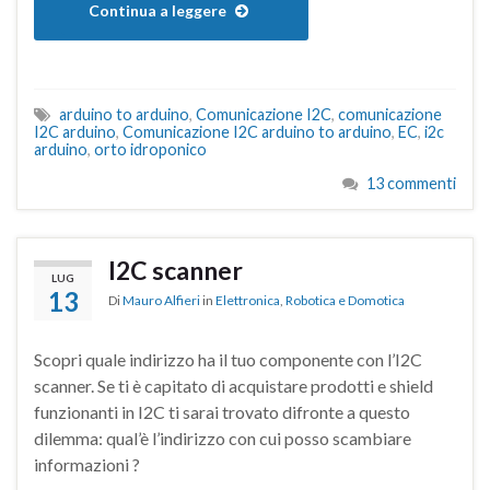
Continua a leggere
arduino to arduino
,
Comunicazione I2C
,
comunicazione
I2C arduino
,
Comunicazione I2C arduino to arduino
,
EC
,
i2c
arduino
,
orto idroponico
13 commenti
I2C scanner
LUG
13
Di
Mauro Alfieri
in
Elettronica
,
Robotica e Domotica
Scopri quale indirizzo ha il tuo componente con l’I2C
scanner. Se ti è capitato di acquistare prodotti e shield
funzionanti in I2C ti sarai trovato difronte a questo
dilemma: qual’è l’indirizzo con cui posso scambiare
informazioni ?