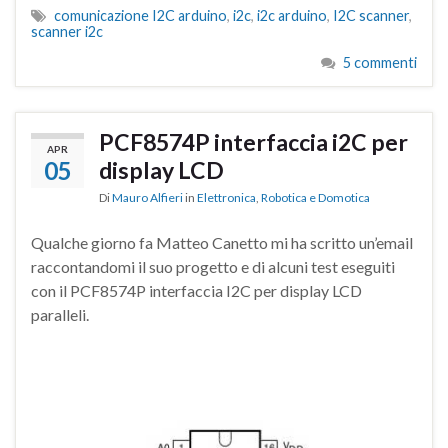
comunicazione I2C arduino
,
i2c
,
i2c arduino
,
I2C scanner
,
scanner i2c
5 commenti
PCF8574P interfaccia i2C per
APR
05
display LCD
Di
Mauro Alfieri
in
Elettronica
,
Robotica e Domotica
Qualche giorno fa Matteo Canetto mi ha scritto un’email
raccontandomi il suo progetto e di alcuni test eseguiti
con il PCF8574P interfaccia I2C per display LCD
paralleli.