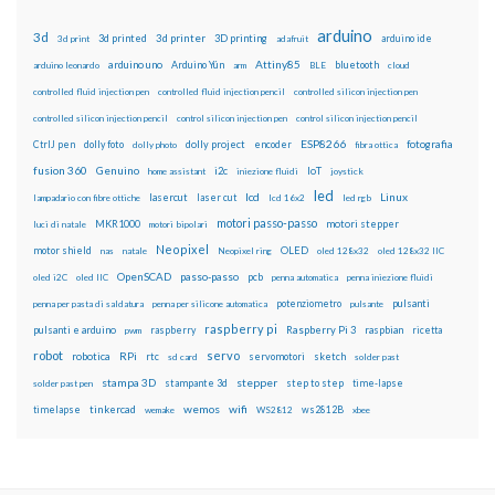
arduino
3d
3d printed
3d printer
3D printing
3d print
adafruit
arduino ide
Attiny85
arduino uno
Arduino Yún
bluetooth
arduino leonardo
arm
BLE
cloud
controlled fluid injection pen
controlled fluid injection pencil
controlled silicon injection pen
controlled silicon injection pencil
control silicon injection pen
control silicon injection pencil
ESP8266
dolly foto
dolly project
encoder
fotografia
CtrlJ pen
dolly photo
fibra ottica
fusion 360
Genuino
i2c
IoT
home assistant
iniezione fluidi
joystick
led
lcd
Linux
lasercut
laser cut
lampadario con fibre ottiche
lcd 16x2
led rgb
motori passo-passo
MKR1000
motori stepper
luci di natale
motori bipolari
Neopixel
motor shield
OLED
nas
natale
Neopixel ring
oled 128x32
oled 128x32 IIC
OpenSCAD
passo-passo
pcb
oled i2C
oled IIC
penna automatica
penna iniezione fluidi
potenziometro
pulsanti
penna per pasta di saldatura
penna per silicone automatica
pulsante
raspberry pi
pulsanti e arduino
raspberry
Raspberry Pi 3
raspbian
pwm
ricetta
robot
servo
RPi
robotica
rtc
servomotori
sketch
sd card
solder past
stampa 3D
stepper
stampante 3d
step to step
solder past pen
time-lapse
wemos
wifi
tinkercad
ws2812B
timelapse
wemake
WS2812
xbee