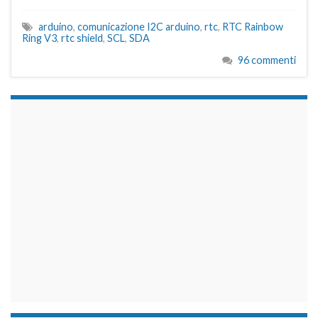
arduino
,
comunicazione I2C arduino
,
rtc
,
RTC Rainbow
Ring V3
,
rtc shield
,
SCL
,
SDA
96 commenti
займы на карту срочно