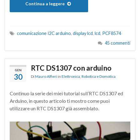
Continua a leggere
comunicazione I2C arduino
,
display lcd
,
lcd
,
PCF8574
45 commenti
RTC DS1307 con arduino
GEN
30
Di
Mauro Alfieri
in
Elettronica
,
Robotica e Domotica
Continuo la serie dei miei tutorial sull’RTC DS1307 ed
Arduino, in questo articolo ti mostro come puoi
utilizzare un RTC DS1307 già assemblato.