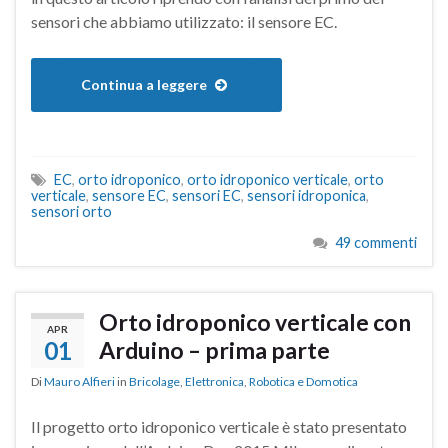
sensori che abbiamo utilizzato: il sensore EC.
Continua a leggere
EC
,
orto idroponico
,
orto idroponico verticale
,
orto
verticale
,
sensore EC
,
sensori EC
,
sensori idroponica
,
sensori orto
49 commenti
Orto idroponico verticale con
APR
01
Arduino – prima parte
Di
Mauro Alfieri
in
Bricolage
,
Elettronica
,
Robotica e Domotica
Il progetto orto idroponico verticale è stato presentato