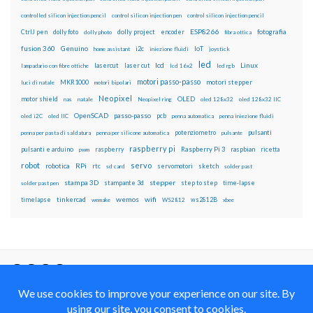
controlled silicon injection pencil
control silicon injection pen
control silicon injection pencil
ESP8266
dolly foto
dolly project
encoder
fotografia
CtrlJ pen
dolly photo
fibra ottica
fusion 360
Genuino
i2c
IoT
home assistant
iniezione fluidi
joystick
led
lcd
Linux
lasercut
laser cut
lampadario con fibre ottiche
lcd 16x2
led rgb
motori passo-passo
MKR1000
motori stepper
luci di natale
motori bipolari
Neopixel
motor shield
OLED
nas
natale
Neopixel ring
oled 128x32
oled 128x32 IIC
OpenSCAD
passo-passo
pcb
oled i2C
oled IIC
penna automatica
penna iniezione fluidi
potenziometro
pulsanti
penna per pasta di saldatura
penna per silicone automatica
pulsante
raspberry pi
pulsanti e arduino
raspberry
Raspberry Pi 3
raspbian
pwm
ricetta
robot
servo
RPi
robotica
rtc
servomotori
sketch
sd card
solder past
stampa 3D
stepper
stampante 3d
step to step
solder past pen
time-lapse
wemos
wifi
tinkercad
ws2812B
timelapse
wemake
WS2812
xbee
Il blog mauroalfieri.it ed i suoi contenuti sono distribuiti
con Licenza
Creative Commons Attribution Non commercial Share
Alike 4.0 International