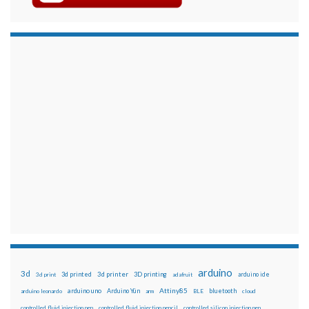
arduino
3d
3d printed
3d printer
3D printing
3d print
adafruit
arduino ide
Attiny85
arduino uno
Arduino Yún
bluetooth
arduino leonardo
arm
BLE
cloud
controlled fluid injection pen
controlled fluid injection pencil
controlled silicon injection pen