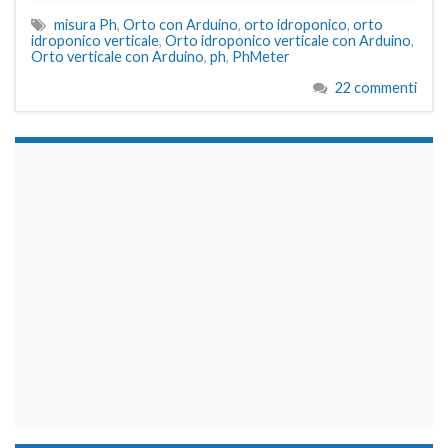
misura Ph
,
Orto con Arduino
,
orto idroponico
,
orto
idroponico verticale
,
Orto idroponico verticale con Arduino
,
Orto verticale con Arduino
,
ph
,
PhMeter
22 commenti
займы на карту срочно