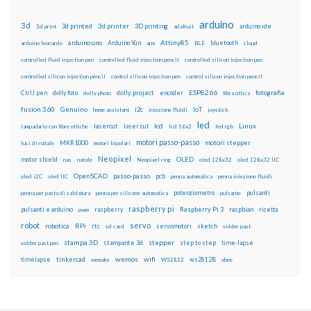
arduino
3d
3d printed
3d printer
3D printing
3d print
adafruit
arduino ide
Attiny85
arduino uno
Arduino Yún
bluetooth
arduino leonardo
arm
BLE
cloud
controlled fluid injection pen
controlled fluid injection pencil
controlled silicon injection pen
controlled silicon injection pencil
control silicon injection pen
control silicon injection pencil
ESP8266
dolly foto
dolly project
encoder
fotografia
CtrlJ pen
dolly photo
fibra ottica
fusion 360
Genuino
i2c
IoT
home assistant
iniezione fluidi
joystick
led
lcd
Linux
lasercut
laser cut
lampadario con fibre ottiche
lcd 16x2
led rgb
motori passo-passo
MKR1000
motori stepper
luci di natale
motori bipolari
Neopixel
motor shield
OLED
nas
natale
Neopixel ring
oled 128x32
oled 128x32 IIC
OpenSCAD
passo-passo
pcb
oled i2C
oled IIC
penna automatica
penna iniezione fluidi
potenziometro
pulsanti
penna per pasta di saldatura
penna per silicone automatica
pulsante
raspberry pi
pulsanti e arduino
raspberry
Raspberry Pi 3
raspbian
pwm
ricetta
robot
servo
RPi
robotica
rtc
servomotori
sketch
sd card
solder past
stampa 3D
stepper
stampante 3d
step to step
solder past pen
time-lapse
wemos
wifi
tinkercad
ws2812B
timelapse
wemake
WS2812
xbee