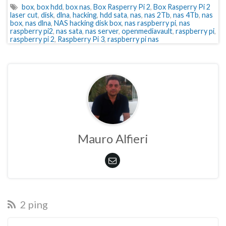
box
,
box hdd
,
box nas
,
Box Rasperry Pi 2
,
Box Rasperry Pi 2
laser cut
,
disk
,
dlna
,
hacking
,
hdd sata
,
nas
,
nas 2Tb
,
nas 4Tb
,
nas
box
,
nas dlna
,
NAS hacking disk box
,
nas raspberry pi
,
nas
raspberry pi2
,
nas sata
,
nas server
,
openmediavault
,
raspberry pi
,
raspberry pi 2
,
Raspberry Pi 3
,
raspberry pi nas
Mauro Alfieri
2 ping