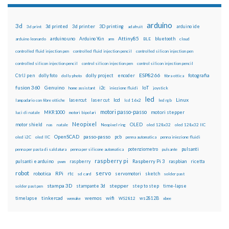
arduino
3d
3d printed
3d printer
3D printing
3d print
adafruit
arduino ide
Attiny85
arduino uno
Arduino Yún
bluetooth
arduino leonardo
arm
BLE
cloud
controlled fluid injection pen
controlled fluid injection pencil
controlled silicon injection pen
controlled silicon injection pencil
control silicon injection pen
control silicon injection pencil
ESP8266
dolly foto
dolly project
encoder
fotografia
CtrlJ pen
dolly photo
fibra ottica
fusion 360
Genuino
i2c
IoT
home assistant
iniezione fluidi
joystick
led
lcd
Linux
lasercut
laser cut
lampadario con fibre ottiche
lcd 16x2
led rgb
motori passo-passo
MKR1000
motori stepper
luci di natale
motori bipolari
Neopixel
motor shield
OLED
nas
natale
Neopixel ring
oled 128x32
oled 128x32 IIC
OpenSCAD
passo-passo
pcb
oled i2C
oled IIC
penna automatica
penna iniezione fluidi
potenziometro
pulsanti
penna per pasta di saldatura
penna per silicone automatica
pulsante
raspberry pi
pulsanti e arduino
raspberry
Raspberry Pi 3
raspbian
pwm
ricetta
robot
servo
RPi
robotica
rtc
servomotori
sketch
sd card
solder past
stampa 3D
stepper
stampante 3d
step to step
solder past pen
time-lapse
wemos
wifi
tinkercad
ws2812B
timelapse
wemake
WS2812
xbee