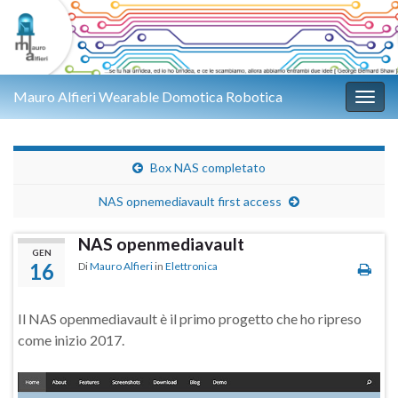
Mauro Alfieri Wearable Domotica Robotica
Attiv
Box NAS completato
NAS opnemediavault first access
NAS openmediavault
GEN
16
Di
Mauro Alfieri
in
Elettronica
Il NAS openmediavault è il primo progetto che ho ripreso
come inizio 2017.