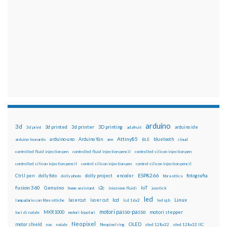
arduino
3d
3d printed
3d printer
3D printing
3d print
adafruit
arduino ide
Attiny85
arduino uno
Arduino Yún
bluetooth
arduino leonardo
arm
BLE
cloud
controlled fluid injection pen
controlled fluid injection pencil
controlled silicon injection pen
controlled silicon injection pencil
control silicon injection pen
control silicon injection pencil
ESP8266
dolly foto
dolly project
encoder
fotografia
CtrlJ pen
dolly photo
fibra ottica
fusion 360
Genuino
i2c
IoT
home assistant
iniezione fluidi
joystick
led
lcd
Linux
lasercut
laser cut
lampadario con fibre ottiche
lcd 16x2
led rgb
motori passo-passo
MKR1000
motori stepper
luci di natale
motori bipolari
Neopixel
motor shield
OLED
nas
natale
Neopixel ring
oled 128x32
oled 128x32 IIC