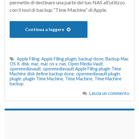
permette di destinare una parte del tuo NAS all’utilizzo
con il tool di backup “Time Machine” di Apple.
Continua a leggere
Apple Filing
,
Apple Filing plugin
,
backup done
,
Backup Mac
OS X
,
disk
,
mac
,
mac os x
,
nas
,
Open Media Vault
,
openmediavault
,
openmediavault Apple Filing plugin Time
Machine disk define backup done
,
openmediavault plugin
,
plugin
,
plugin Time Machine
,
Time Machine
,
Time Machine
backup
Lascia un commento
займы на карту срочно