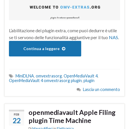
L’abilitazione dei plugin extra, come puoi dedurre è utile
se ti servono delle funzionalità aggiuntive per il tuo
NAS
.
Continua a leggere
MiniDLNA
,
omvextrasorg
,
OpenMediaVault 4
,
OpenMediaVault 4 omvextrasorg plugin
,
plugin
Lascia un commento
openmediavault Apple Filing
FEB
22
plugin Time Machine
Di
Mauro Alfieri
in
Elettronica