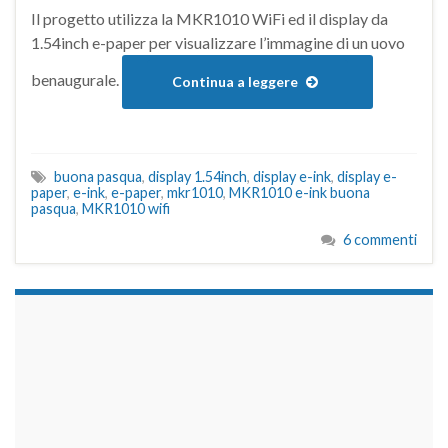
Il progetto utilizza la MKR1010 WiFi ed il display da
1.54inch e-paper per visualizzare l’immagine di un uovo
benaugurale.
Continua a leggere
buona pasqua
,
display 1.54inch
,
display e-ink
,
display e-
paper
,
e-ink
,
e-paper
,
mkr1010
,
MKR1010 e-ink buona
pasqua
,
MKR1010 wifi
6 commenti
займы на карту срочно