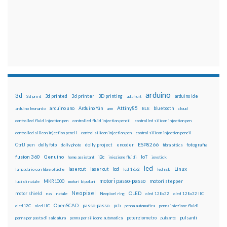
arduino
3d
3d printed
3d printer
3D printing
3d print
adafruit
arduino ide
Attiny85
arduino uno
Arduino Yún
bluetooth
arduino leonardo
arm
BLE
cloud
controlled fluid injection pen
controlled fluid injection pencil
controlled silicon injection pen
controlled silicon injection pencil
control silicon injection pen
control silicon injection pencil
ESP8266
dolly foto
dolly project
encoder
fotografia
CtrlJ pen
dolly photo
fibra ottica
fusion 360
Genuino
i2c
IoT
home assistant
iniezione fluidi
joystick
led
lcd
Linux
lasercut
laser cut
lampadario con fibre ottiche
lcd 16x2
led rgb
motori passo-passo
MKR1000
motori stepper
luci di natale
motori bipolari
Neopixel
motor shield
OLED
nas
natale
Neopixel ring
oled 128x32
oled 128x32 IIC
OpenSCAD
passo-passo
pcb
oled i2C
oled IIC
penna automatica
penna iniezione fluidi
potenziometro
pulsanti
penna per pasta di saldatura
penna per silicone automatica
pulsante