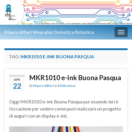
Mauro Alfieri Wearable Domotica Robotica
Attiv
TAG:
MKR1010 E-INK BUONA PASQUA
MKR1010 e-ink Buona Pasqua
APR
22
Di
Mauro Alfieri
in
Elettronica
Oggi MKR1010 e-ink Buona Pasqua pur essendo ieri è
l’occasione per vedere come puoi realizzare un progetto
di auguri con un display e-ink.