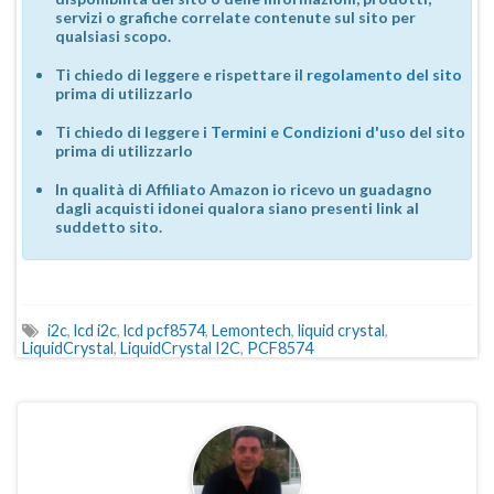
servizi o grafiche correlate contenute sul sito per
qualsiasi scopo.
Ti chiedo di leggere e rispettare il
regolamento del sito
prima di utilizzarlo
Ti chiedo di leggere i
Termini e Condizioni d'uso
del sito
prima di utilizzarlo
In qualità di Affiliato Amazon io ricevo un guadagno
dagli acquisti idonei qualora siano presenti link al
suddetto sito.
i2c
,
lcd i2c
,
lcd pcf8574
,
Lemontech
,
liquid crystal
,
LiquidCrystal
,
LiquidCrystal I2C
,
PCF8574