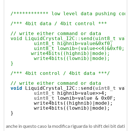
/************ low level data pushing comm
/*** 4bit data / 4bit control ***
// write either command or data
void LiquidCrystal_I2C::send(uint8_t valu
uint8_t highnib=value&0xf0;
uint8_t lownib=(value<<4)&0xf0;
write4bits((highnib)|mode);
write4bits((lownib)|mode);
}
/*** 4bit control / 4bit data ***/
// write either command or data
void
LiquidCrystal_I2C::send(
uint8_t
valu
uint8_t
highnib=value>>4;
uint8_t
lownib=value & 0x0F;
write4bits((highnib)|mode);
write4bits((lownib)|mode);
}
anche in questo caso la modifica riguarda lo shift dei bit dati