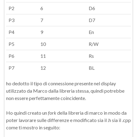
P2
6
D6
P3
7
D7
P4
9
En
P5
10
R/W
P6
11
Rs
P7
12
BL
ho dedotto il tipo di connessione presente nel display
utilizzato da Marco dalla libreria stessa, quindi potrebbe
non essere perfettamente coincidente.
Ho quindi creato un
fork
della libreria di marco in modo da
poter lavorare sulle differenze e modificato sia il .h sia il .cpp
come ti mostro in seguito: