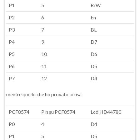
P1
5
R/W
P2
6
En
P3
7
BL
P4
9
D7
P5
10
D6
P6
11
D5
P7
12
D4
mentre quello che ho provato io usa:
PCF8574
Pin su PCF8574
Lcd HD44780
P0
4
D4
P1
5
D5