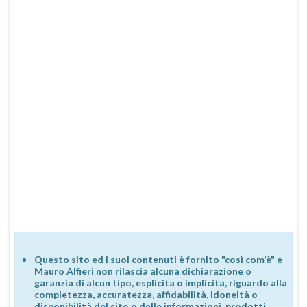
Questo sito ed i suoi contenuti è fornito "così com'è" e
Mauro Alfieri non rilascia alcuna dichiarazione o
garanzia di alcun tipo, esplicita o implicita, riguardo alla
completezza, accuratezza, affidabilità, idoneità o
disponibilità del sito o delle informazioni, prodotti,