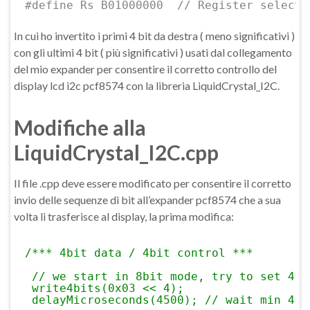
#define Rs B01000000  // Register select 
In cui ho invertito i primi 4 bit da destra ( meno significativi )
con gli ultimi 4 bit ( più significativi ) usati dal collegamento
del mio expander per consentire il corretto controllo del
display lcd i2c pcf8574 con la libreria LiquidCrystal_I2C.
Modifiche alla
LiquidCrystal_I2C.cpp
Il file .cpp deve essere modificato per consentire il corretto
invio delle sequenze di bit all’expander pcf8574 che a sua
volta li trasferisce al display, la prima modifica:
/*** 4bit data / 4bit control ***
// we start in 8bit mode, try to set 4 b
write4bits(0x03 << 4);
delayMicroseconds(4500); // wait min 4.1