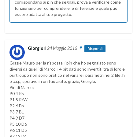
corrispondano ai pin che segnali, prova a verificare come
funzionano per comprendere le differenze e quale può
essere adatta al tuo progetto.
Giorgio
il
24 Maggio 2016
#
Rispondi
Grazie Mauro per la risposta, i pin che ho segnalato sono
diversi da quelli di Marco, i 4 bit dati sono invertiti tra di loro e
purtroppo non sono pratico nel variare i parametri nei 2 file .h
e .ccp, speravo in un tuo aiuto, grazie, Giorgio.
Pin di Marco:
P0 4 Rs
P1 5 R/W
P2 6 En
P3 7 BL
P4 9 D7
P5 10 D6
P6 11 D5
P7 12 D4