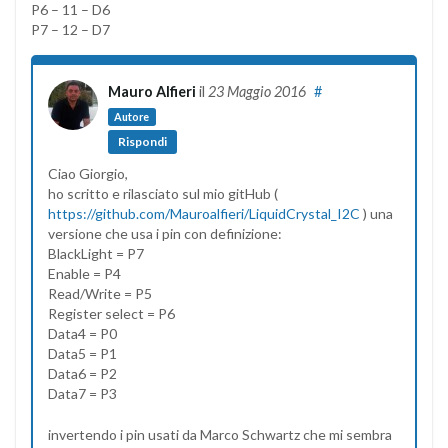
P6 – 11 – D6
P7 – 12 – D7
Mauro Alfieri
il
23 Maggio 2016
#
Autore
Rispondi
Ciao Giorgio,
ho scritto e rilasciato sul mio gitHub (
https://github.com/Mauroalfieri/LiquidCrystal_I2C
) una
versione che usa i pin con definizione:
BlackLight = P7
Enable = P4
Read/Write = P5
Register select = P6
Data4 = P0
Data5 = P1
Data6 = P2
Data7 = P3
invertendo i pin usati da Marco Schwartz che mi sembra