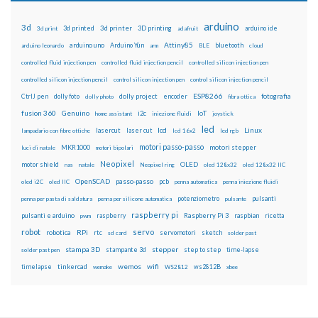
arduino
3d
3d printed
3d printer
3D printing
3d print
adafruit
arduino ide
Attiny85
arduino uno
Arduino Yún
bluetooth
arduino leonardo
arm
BLE
cloud
controlled fluid injection pen
controlled fluid injection pencil
controlled silicon injection pen
controlled silicon injection pencil
control silicon injection pen
control silicon injection pencil
ESP8266
dolly foto
dolly project
encoder
fotografia
CtrlJ pen
dolly photo
fibra ottica
fusion 360
Genuino
i2c
IoT
home assistant
iniezione fluidi
joystick
led
lcd
Linux
lasercut
laser cut
lampadario con fibre ottiche
lcd 16x2
led rgb
motori passo-passo
MKR1000
motori stepper
luci di natale
motori bipolari
Neopixel
motor shield
OLED
nas
natale
Neopixel ring
oled 128x32
oled 128x32 IIC
OpenSCAD
passo-passo
pcb
oled i2C
oled IIC
penna automatica
penna iniezione fluidi
potenziometro
pulsanti
penna per pasta di saldatura
penna per silicone automatica
pulsante
raspberry pi
pulsanti e arduino
raspberry
Raspberry Pi 3
raspbian
pwm
ricetta
robot
servo
RPi
robotica
rtc
servomotori
sketch
sd card
solder past
stampa 3D
stepper
stampante 3d
step to step
solder past pen
time-lapse
wemos
wifi
tinkercad
ws2812B
timelapse
wemake
WS2812
xbee