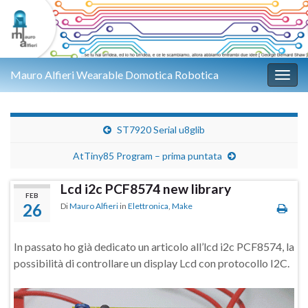
Mauro Alfieri Wearable Domotica Robotica
Attiv
ST7920 Serial u8glib
AtTiny85 Program – prima puntata
Lcd i2c PCF8574 new library
FEB
26
Di
Mauro Alfieri
in
Elettronica
,
Make
In passato ho già dedicato un articolo all’lcd i2c PCF8574, la
possibilità di controllare un display Lcd con protocollo I2C.