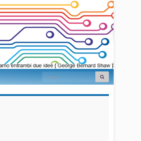
Search for:
займы на
карту срочно