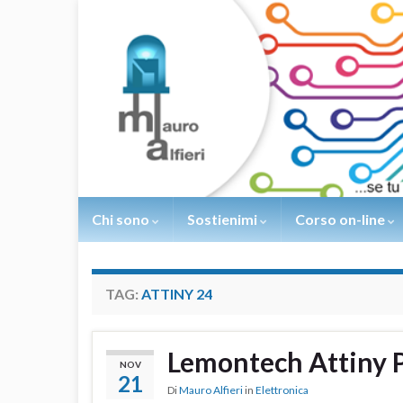
Chi sono
Sostienimi
Corso on-line
TAG:
ATTINY 24
Lemontech Attiny
NOV
21
Di
Mauro Alfieri
in
Elettronica