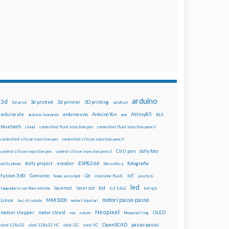
arduino
3d
3d printed
3d printer
3D printing
3d print
adafruit
Attiny85
arduino uno
Arduino Yún
arduino ide
arduino leonardo
arm
BLE
bluetooth
cloud
controlled fluid injection pen
controlled fluid injection pencil
controlled silicon injection pen
controlled silicon injection pencil
dolly foto
control silicon injection pen
control silicon injection pencil
CtrlJ pen
ESP8266
dolly project
encoder
fotografia
dolly photo
fibra ottica
fusion 360
Genuino
i2c
IoT
home assistant
iniezione fluidi
joystick
led
lcd
lasercut
laser cut
lampadario con fibre ottiche
lcd 16x2
led rgb
motori passo-passo
Linux
MKR1000
luci di natale
motori bipolari
Neopixel
motori stepper
motor shield
OLED
nas
natale
Neopixel ring
OpenSCAD
passo-passo
oled 128x32
oled 128x32 IIC
oled i2C
oled IIC