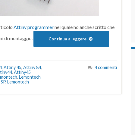
articolo
Attiny programmer
nel quale ho anche scritto che
oni di montaggio.
Continua a leggere
4
,
Attiny 45
,
Attiny 84
,
4 commenti
tiny44
,
Attiny45
,
emontech
,
Lemontech
ISP
,
Lemontech