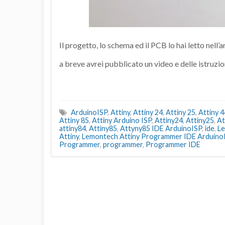
Il progetto, lo schema ed il PCB lo hai letto nell’
a breve avrei pubblicato un video e delle istruzi
ArduinoISP
,
Attiny
,
Attiny 24
,
Attiny 25
,
Attiny 4
Attiny 85
,
Attiny Arduino ISP
,
Attiny24
,
Attiny25
,
At
attiny84
,
Attiny85
,
Attyny85 IDE ArduinoISP
,
ide
,
L
Attiny
,
Lemontech Attiny Programmer IDE Arduino
Programmer
,
programmer
,
Programmer IDE