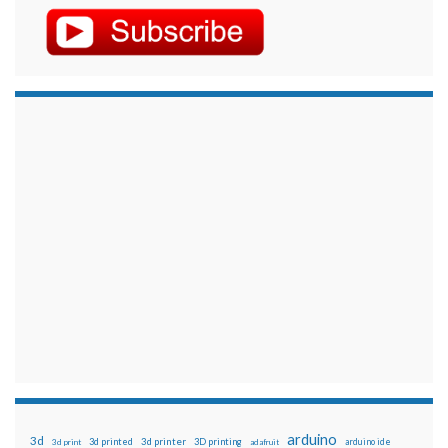
arduino
3d
3d printed
3d printer
3D printing
3d print
adafruit
arduino ide