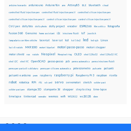
Attiny85
arduino uno
Arduino Yún
bluetooth
arduino leonardo
arm
BLE
cloud
controlled fluid injection pen
controlled fluid injection pencil
controlled silicon injection pen
controlled silicon injection pencil
control silicon injection pen
control silicon injection pencil
ESP8266
dolly foto
dolly project
encoder
fotografia
CtrlJ pen
dolly photo
fibra ottica
fusion 360
Genuino
i2c
IoT
home assistant
iniezione fluidi
joystick
led
lcd
Linux
lasercut
laser cut
lampadario con fibre ottiche
lcd 16x2
led rgb
motori passo-passo
MKR1000
motori stepper
luci di natale
motori bipolari
Neopixel
motor shield
OLED
nas
natale
Neopixel ring
oled 128x32
oled 128x32 IIC
OpenSCAD
passo-passo
pcb
oled i2C
oled IIC
penna automatica
penna iniezione fluidi
potenziometro
pulsanti
penna per pasta di saldatura
penna per silicone automatica
pulsante
raspberry pi
pulsanti e arduino
raspberry
Raspberry Pi 3
raspbian
pwm
ricetta
robot
servo
RPi
robotica
rtc
servomotori
sketch
sd card
solder past
stampa 3D
stepper
stampante 3d
step to step
solder past pen
time-lapse
wemos
wifi
tinkercad
ws2812B
timelapse
wemake
WS2812
xbee
Il blog mauroalfieri.it ed i suoi contenuti sono distribuiti