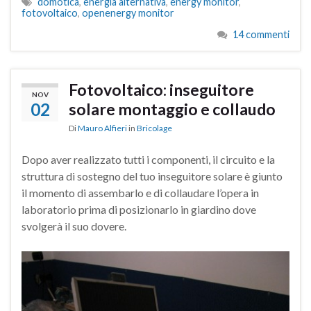
domotica
,
energia alternativa
,
energy monitor
,
fotovoltaico
,
openenergy monitor
14 commenti
Fotovoltaico: inseguitore
NOV
02
solare montaggio e collaudo
Di
Mauro Alfieri
in
Bricolage
Dopo aver realizzato tutti i componenti, il circuito e la
struttura di sostegno del tuo inseguitore solare è giunto
il momento di assembarlo e di collaudare l’opera in
laboratorio prima di posizionarlo in giardino dove
svolgerà il suo dovere.