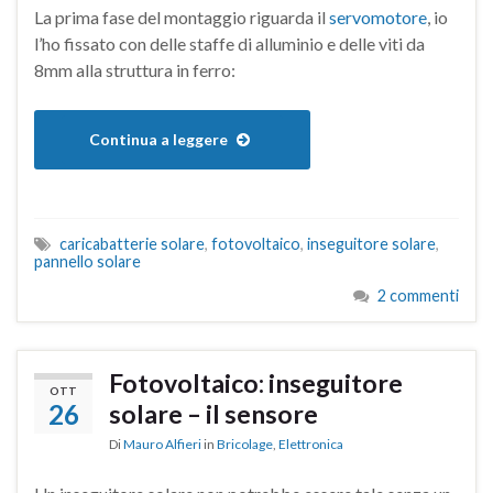
La prima fase del montaggio riguarda il
servomotore
, io
l’ho fissato con delle staffe di alluminio e delle viti da
8mm alla struttura in ferro:
Continua a leggere
caricabatterie solare
,
fotovoltaico
,
inseguitore solare
,
pannello solare
2 commenti
Fotovoltaico: inseguitore
OTT
26
solare – il sensore
Di
Mauro Alfieri
in
Bricolage
,
Elettronica