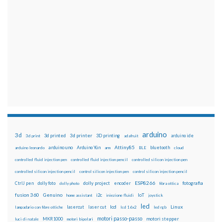
arduino
3d
3d printed
3d printer
3D printing
3d print
adafruit
arduino ide
Attiny85
arduino uno
Arduino Yún
bluetooth
arduino leonardo
arm
BLE
cloud
controlled fluid injection pen
controlled fluid injection pencil
controlled silicon injection pen
controlled silicon injection pencil
control silicon injection pen
control silicon injection pencil
ESP8266
dolly foto
dolly project
encoder
fotografia
CtrlJ pen
dolly photo
fibra ottica
fusion 360
Genuino
i2c
IoT
home assistant
iniezione fluidi
joystick
led
lcd
Linux
lasercut
laser cut
lampadario con fibre ottiche
lcd 16x2
led rgb
motori passo-passo
MKR1000
motori stepper
luci di natale
motori bipolari