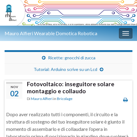
Mauro Alfieri Wearable Domotica Robotica
Attiv
Ricette: gnocchi di zucca
Tutorial: Arduino scrive su un Lcd
Fotovoltaico: inseguitore solare
NOV
montaggio e collaudo
02
Di
Mauro Alfieri
in
Bricolage
Dopo aver realizzato tutti i componenti, il circuito e la
struttura di sostegno del tuo inseguitore solare è giunto il
momento di assembarlo e di collaudare l’opera in
laboratorio prima di posizionarlo in giardino dove svolgerà