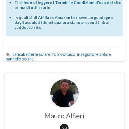
Ti chiedo di leggere i
Termini e Condizioni d'uso
del sito
prima di utilizzarlo
In qualità di Affiliato Amazon io ricevo un guadagno
dagli acquisti idonei qualora siano presenti link al
suddetto sito.
caricabatterie solare
,
fotovoltaico
,
inseguitore solare
,
pannello solare
Mauro Alfieri