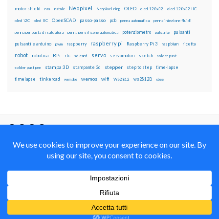
Neopixel
motor shield
OLED
nas
natale
Neopixel ring
oled 128x32
oled 128x32 IIC
OpenSCAD
passo-passo
pcb
oled i2C
oled IIC
penna automatica
penna iniezione fluidi
potenziometro
pulsanti
penna per pasta di saldatura
penna per silicone automatica
pulsante
raspberry pi
pulsanti e arduino
raspberry
Raspberry Pi 3
raspbian
pwm
ricetta
robot
servo
RPi
robotica
rtc
servomotori
sketch
sd card
solder past
stampa 3D
stepper
stampante 3d
step to step
solder past pen
time-lapse
wemos
wifi
tinkercad
ws2812B
timelapse
wemake
WS2812
xbee
Il blog mauroalfieri.it ed i suoi contenuti sono distribuiti
con Licenza
Creative Commons Attribution Non commercial Share
Alike 4.0 International
© 2012-2018 Mauro Alfieri Elettronica Domotica Robotica Arduino Corsi
Formazione Maker
Realizzato con il
da
Graphene Themes
.