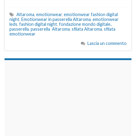
Altaroma
,
emotionwear
,
emotionwear fashion digital
night
,
Emotionwear in passerella Altaroma
,
emotionwear
leds
,
fashion digital night
,
fondazione mondo digitale.
,
passerella
,
passerella Altaroma
,
sfilata Altaroma
,
sfilata
emotionwear
Lascia un commento
займы на карту срочно