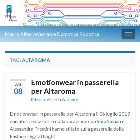
Mauro Alfieri Wearable Domotica Robotica
Attiv
TAG:
ALTAROMA
Emotionwear in passerella
LUG
08
per Altaroma
Di
Mauro Alfieri
in
Wearable
Emotionwear in passerella per Altaroma il 06 luglio 2019
due abiti realizzati in collaborazione con
Sara Savian
e
Alessandra Trestini hanno sfilato sulla passerella della
Fashion Digital Night: