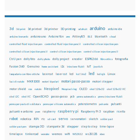
arduino
3d
3d printed
3d printer
3D printing
3d print
adafruit
arduino ide
Attiny85
arduino uno
Arduino Yún
bluetooth
arduino leonardo
arm
BLE
cloud
controlled fluid injection pen
controlled fluid injection pencil
controlled silicon injection pen
controlled silicon injection pencil
control silicon injection pen
control silicon injection pencil
ESP8266
dolly foto
dolly project
encoder
fotografia
CtrlJ pen
dolly photo
fibra ottica
fusion 360
Genuino
i2c
IoT
home assistant
iniezione fluidi
joystick
led
lcd
Linux
lasercut
laser cut
lampadario con fibre ottiche
lcd 16x2
led rgb
motori passo-passo
MKR1000
motori stepper
luci di natale
motori bipolari
Neopixel
motor shield
OLED
nas
natale
Neopixel ring
oled 128x32
oled 128x32 IIC
OpenSCAD
passo-passo
pcb
oled i2C
oled IIC
penna automatica
penna iniezione fluidi
potenziometro
pulsanti
penna per pasta di saldatura
penna per silicone automatica
pulsante
raspberry pi
pulsanti e arduino
raspberry
Raspberry Pi 3
raspbian
pwm
ricetta
robot
servo
RPi
robotica
rtc
servomotori
sketch
sd card
solder past
stampa 3D
stepper
stampante 3d
step to step
solder past pen
time-lapse
wemos
wifi
tinkercad
ws2812B
timelapse
wemake
WS2812
xbee