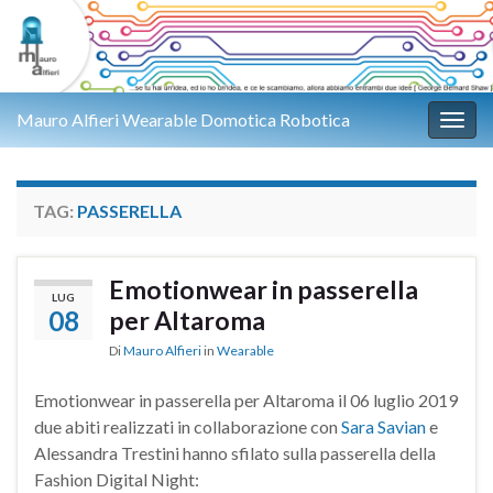
Mauro Alfieri Wearable Domotica Robotica
Attiv
TAG:
PASSERELLA
Emotionwear in passerella
LUG
08
per Altaroma
Di
Mauro Alfieri
in
Wearable
Emotionwear in passerella per Altaroma il 06 luglio 2019
due abiti realizzati in collaborazione con
Sara Savian
e
Alessandra Trestini hanno sfilato sulla passerella della
Fashion Digital Night: