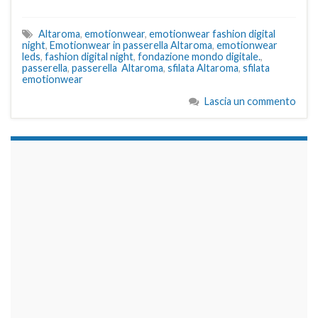
Altaroma
,
emotionwear
,
emotionwear fashion digital
night
,
Emotionwear in passerella Altaroma
,
emotionwear
leds
,
fashion digital night
,
fondazione mondo digitale.
,
passerella
,
passerella Altaroma
,
sfilata Altaroma
,
sfilata
emotionwear
Lascia un commento
займы на карту срочно