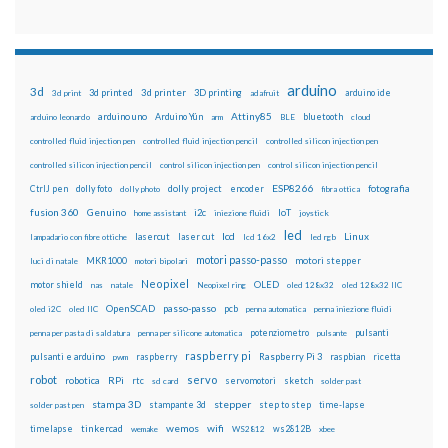
arduino
3d
3d printed
3d printer
3D printing
3d print
adafruit
arduino ide
Attiny85
arduino uno
Arduino Yún
bluetooth
arduino leonardo
arm
BLE
cloud
controlled fluid injection pen
controlled fluid injection pencil
controlled silicon injection pen
controlled silicon injection pencil
control silicon injection pen
control silicon injection pencil
ESP8266
dolly foto
dolly project
encoder
fotografia
CtrlJ pen
dolly photo
fibra ottica
fusion 360
Genuino
i2c
IoT
home assistant
iniezione fluidi
joystick
led
lcd
Linux
lasercut
laser cut
lampadario con fibre ottiche
lcd 16x2
led rgb
motori passo-passo
MKR1000
motori stepper
luci di natale
motori bipolari
Neopixel
motor shield
OLED
nas
natale
Neopixel ring
oled 128x32
oled 128x32 IIC
OpenSCAD
passo-passo
pcb
oled i2C
oled IIC
penna automatica
penna iniezione fluidi
potenziometro
pulsanti
penna per pasta di saldatura
penna per silicone automatica
pulsante
raspberry pi
pulsanti e arduino
raspberry
Raspberry Pi 3
raspbian
pwm
ricetta
robot
servo
RPi
robotica
rtc
servomotori
sketch
sd card
solder past
stampa 3D
stepper
stampante 3d
step to step
solder past pen
time-lapse
wemos
wifi
tinkercad
ws2812B
timelapse
wemake
WS2812
xbee