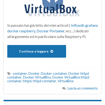
In passato hai già letto dei miei articoli (
Influxdb grafana
docker raspberry
,
Docker Portainer
, ecc.. ) dedicati
all’argomento ed in particolare sulla Raspberry Pi.
Continua a leggere
container
,
Docker
,
Docker container
,
Docker httpd
container
,
Docker VirtualBox
,
Docker VirtualBox httpd
container
,
httpd
,
httpd container
,
VirtualBox
Lascia un commento