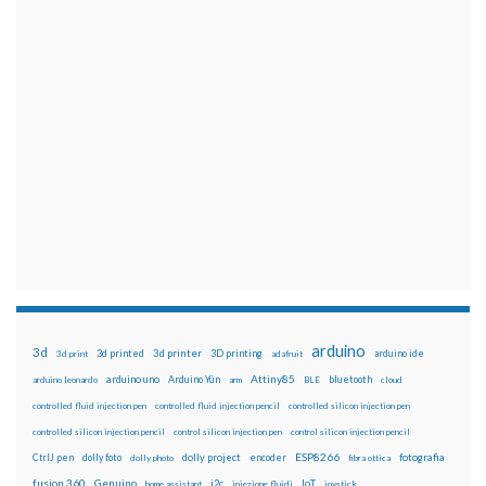
arduino
3d
3d printed
3d printer
3D printing
3d print
adafruit
arduino ide
Attiny85
arduino uno
Arduino Yún
bluetooth
arduino leonardo
arm
BLE
cloud
controlled fluid injection pen
controlled fluid injection pencil
controlled silicon injection pen
controlled silicon injection pencil
control silicon injection pen
control silicon injection pencil
ESP8266
dolly foto
dolly project
encoder
fotografia
CtrlJ pen
dolly photo
fibra ottica
fusion 360
Genuino
i2c
IoT
home assistant
iniezione fluidi
joystick