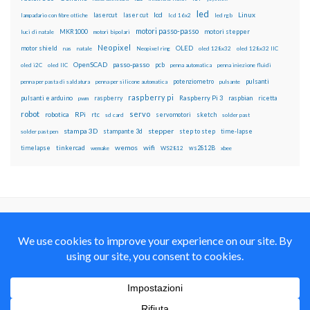
led
lcd
Linux
lasercut
laser cut
lampadario con fibre ottiche
lcd 16x2
led rgb
motori passo-passo
MKR1000
motori stepper
luci di natale
motori bipolari
Neopixel
motor shield
OLED
nas
natale
Neopixel ring
oled 128x32
oled 128x32 IIC
OpenSCAD
passo-passo
pcb
oled i2C
oled IIC
penna automatica
penna iniezione fluidi
potenziometro
pulsanti
penna per pasta di saldatura
penna per silicone automatica
pulsante
raspberry pi
pulsanti e arduino
raspberry
Raspberry Pi 3
raspbian
pwm
ricetta
robot
servo
RPi
robotica
rtc
servomotori
sketch
sd card
solder past
stampa 3D
stepper
stampante 3d
step to step
solder past pen
time-lapse
wemos
wifi
tinkercad
ws2812B
timelapse
wemake
WS2812
xbee
Il blog mauroalfieri.it ed i suoi contenuti sono distribuiti
con Licenza
Creative Commons Attribution Non commercial Share
Alike 4.0 International