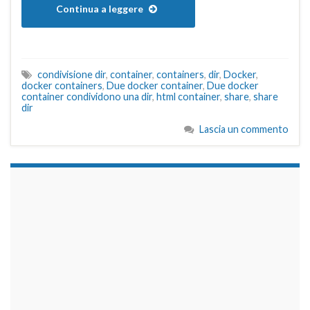
Continua a leggere
condivisione dir
,
container
,
containers
,
dir
,
Docker
,
docker containers
,
Due docker container
,
Due docker
container condividono una dir
,
html container
,
share
,
share
dir
Lascia un commento
займы на карту срочно