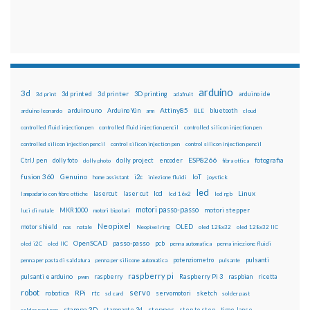
arduino
3d
3d printed
3d printer
3D printing
3d print
adafruit
arduino ide
Attiny85
arduino uno
Arduino Yún
bluetooth
arduino leonardo
arm
BLE
cloud
controlled fluid injection pen
controlled fluid injection pencil
controlled silicon injection pen
controlled silicon injection pencil
control silicon injection pen
control silicon injection pencil
ESP8266
dolly foto
dolly project
encoder
fotografia
CtrlJ pen
dolly photo
fibra ottica
fusion 360
Genuino
i2c
IoT
home assistant
iniezione fluidi
joystick
led
lcd
Linux
lasercut
laser cut
lampadario con fibre ottiche
lcd 16x2
led rgb
motori passo-passo
MKR1000
motori stepper
luci di natale
motori bipolari
Neopixel
motor shield
OLED
nas
natale
Neopixel ring
oled 128x32
oled 128x32 IIC
OpenSCAD
passo-passo
pcb
oled i2C
oled IIC
penna automatica
penna iniezione fluidi
potenziometro
pulsanti
penna per pasta di saldatura
penna per silicone automatica
pulsante
raspberry pi
pulsanti e arduino
raspberry
Raspberry Pi 3
raspbian
pwm
ricetta
robot
servo
RPi
robotica
rtc
servomotori
sketch
sd card
solder past
stampa 3D
stepper
stampante 3d
step to step