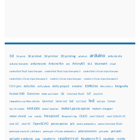
arduino
3d
3d printed
3d printer
3D printing
3d print
adafruit
arduino ide
Attiny85
arduino uno
Arduino Yún
bluetooth
arduino leonardo
arm
BLE
cloud
controlled fluid injection pen
controlled fluid injection pencil
controlled silicon injection pen
controlled silicon injection pencil
control silicon injection pen
control silicon injection pencil
ESP8266
dolly foto
dolly project
encoder
fotografia
CtrlJ pen
dolly photo
fibra ottica
fusion 360
Genuino
i2c
IoT
home assistant
iniezione fluidi
joystick
led
lcd
Linux
lasercut
laser cut
lampadario con fibre ottiche
lcd 16x2
led rgb
motori passo-passo
MKR1000
motori stepper
luci di natale
motori bipolari
Neopixel
motor shield
OLED
nas
natale
Neopixel ring
oled 128x32
oled 128x32 IIC
OpenSCAD
passo-passo
pcb
oled i2C
oled IIC
penna automatica
penna iniezione fluidi
potenziometro
pulsanti
penna per pasta di saldatura
penna per silicone automatica
pulsante
raspberry pi
pulsanti e arduino
raspberry
Raspberry Pi 3
raspbian
pwm
ricetta