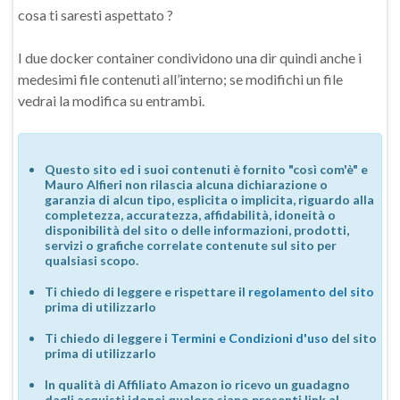
cosa ti saresti aspettato ?
I due docker container condividono una dir quindi anche i
medesimi file contenuti all’interno; se modifichi un file
vedrai la modifica su entrambi.
Questo sito ed i suoi contenuti è fornito "così com'è" e
Mauro Alfieri non rilascia alcuna dichiarazione o
garanzia di alcun tipo, esplicita o implicita, riguardo alla
completezza, accuratezza, affidabilità, idoneità o
disponibilità del sito o delle informazioni, prodotti,
servizi o grafiche correlate contenute sul sito per
qualsiasi scopo.
Ti chiedo di leggere e rispettare il
regolamento del sito
prima di utilizzarlo
Ti chiedo di leggere i
Termini e Condizioni d'uso
del sito
prima di utilizzarlo
In qualità di Affiliato Amazon io ricevo un guadagno
dagli acquisti idonei qualora siano presenti link al