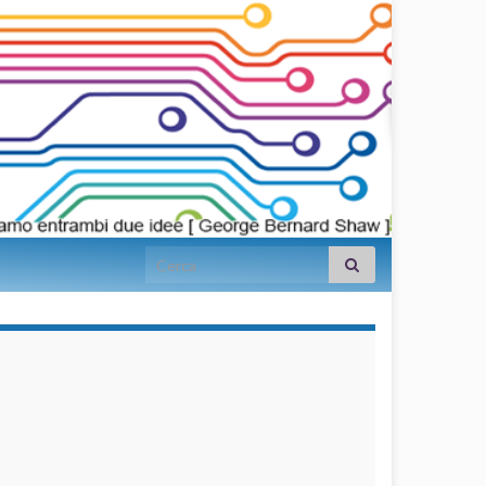
Search for:
займы на
карту срочно