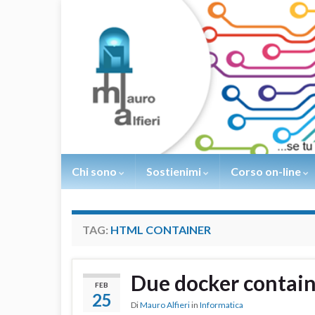
Chi sono
Sostienimi
Corso on-line
TAG:
HTML CONTAINER
Due docker contain
FEB
25
Di
Mauro Alfieri
in
Informatica