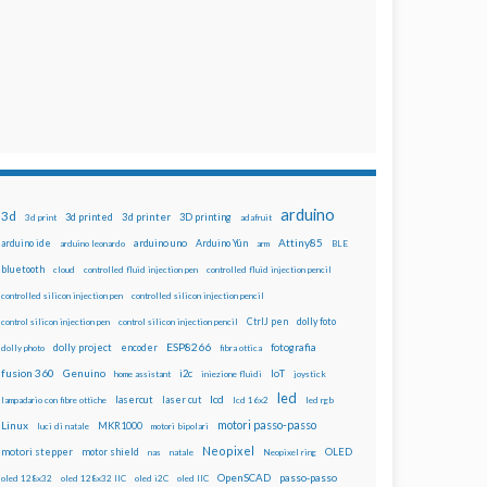
arduino
3d
3d printed
3d printer
3D printing
3d print
adafruit
Attiny85
arduino uno
Arduino Yún
arduino ide
arduino leonardo
arm
BLE
bluetooth
cloud
controlled fluid injection pen
controlled fluid injection pencil
controlled silicon injection pen
controlled silicon injection pencil
dolly foto
control silicon injection pen
control silicon injection pencil
CtrlJ pen
ESP8266
dolly project
encoder
fotografia
dolly photo
fibra ottica
fusion 360
Genuino
i2c
IoT
home assistant
iniezione fluidi
joystick
led
lcd
lasercut
laser cut
lampadario con fibre ottiche
lcd 16x2
led rgb
motori passo-passo
Linux
MKR1000
luci di natale
motori bipolari
Neopixel
motori stepper
motor shield
OLED
nas
natale
Neopixel ring
OpenSCAD
passo-passo
oled 128x32
oled 128x32 IIC
oled i2C
oled IIC