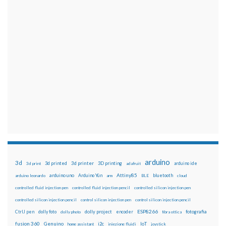
arduino
3d
3d printed
3d printer
3D printing
3d print
adafruit
arduino ide
Attiny85
arduino uno
Arduino Yún
bluetooth
arduino leonardo
arm
BLE
cloud
controlled fluid injection pen
controlled fluid injection pencil
controlled silicon injection pen
controlled silicon injection pencil
control silicon injection pen
control silicon injection pencil
ESP8266
dolly foto
dolly project
encoder
fotografia
CtrlJ pen
dolly photo
fibra ottica
fusion 360
Genuino
i2c
IoT
home assistant
iniezione fluidi
joystick