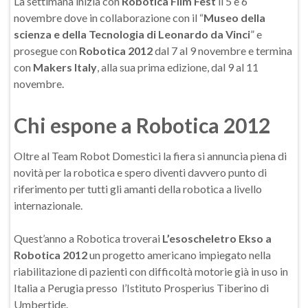
La settimana inizia con
Robotica Film Fest
il 5 e 6
novembre dove in collaborazione con il “
Museo della
scienza e della Tecnologia di Leonardo da Vinci
” e
prosegue con
Robotica 2012
dal 7 al 9 novembre e termina
con
Makers Italy
, alla sua prima edizione, dal 9 al 11
novembre.
Chi espone a Robotica 2012
Oltre al Team Robot Domestici la fiera si annuncia piena di
novità per la robotica e spero diventi davvero punto di
riferimento per tutti gli amanti della robotica a livello
internazionale.
Quest’anno a Robotica troverai
L’esoscheletro Ekso a
Robotica 2012
un progetto americano impiegato nella
riabilitazione di pazienti con difficoltà motorie già in uso in
Italia a Perugia presso l’Istituto Prosperius Tiberino di
Umbertide.