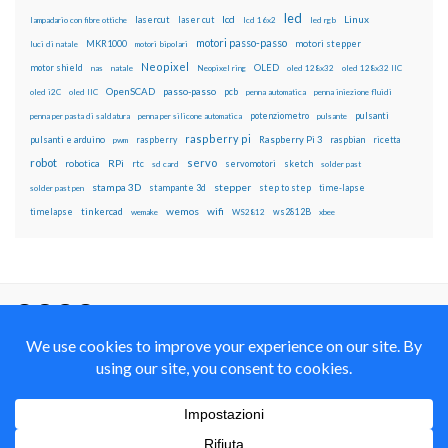
led
lcd
Linux
lasercut
laser cut
lampadario con fibre ottiche
lcd 16x2
led rgb
motori passo-passo
MKR1000
motori stepper
luci di natale
motori bipolari
Neopixel
motor shield
OLED
nas
natale
Neopixel ring
oled 128x32
oled 128x32 IIC
OpenSCAD
passo-passo
pcb
oled i2C
oled IIC
penna automatica
penna iniezione fluidi
potenziometro
pulsanti
penna per pasta di saldatura
penna per silicone automatica
pulsante
raspberry pi
pulsanti e arduino
raspberry
Raspberry Pi 3
raspbian
pwm
ricetta
robot
servo
RPi
robotica
rtc
servomotori
sketch
sd card
solder past
stampa 3D
stepper
stampante 3d
step to step
solder past pen
time-lapse
wemos
wifi
tinkercad
ws2812B
timelapse
wemake
WS2812
xbee
Il blog mauroalfieri.it ed i suoi contenuti sono distribuiti
con Licenza
Creative Commons Attribution Non commercial Share
Alike 4.0 International