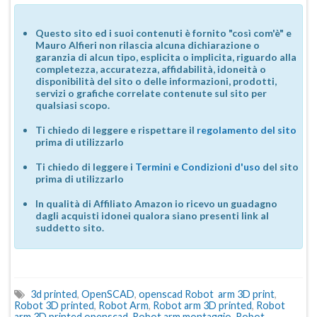
Questo sito ed i suoi contenuti è fornito "così com'è" e
Mauro Alfieri non rilascia alcuna dichiarazione o
garanzia di alcun tipo, esplicita o implicita, riguardo alla
completezza, accuratezza, affidabilità, idoneità o
disponibilità del sito o delle informazioni, prodotti,
servizi o grafiche correlate contenute sul sito per
qualsiasi scopo.
Ti chiedo di leggere e rispettare il
regolamento del sito
prima di utilizzarlo
Ti chiedo di leggere i
Termini e Condizioni d'uso
del sito
prima di utilizzarlo
In qualità di Affiliato Amazon io ricevo un guadagno
dagli acquisti idonei qualora siano presenti link al
suddetto sito.
3d printed
,
OpenSCAD
,
openscad Robot arm 3D print
,
Robot 3D printed
,
Robot Arm
,
Robot arm 3D printed
,
Robot
arm 3D printed openscad
,
Robot arm montaggio
,
Robot