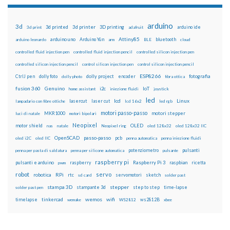
arduino
3d
3d printed
3d printer
3D printing
3d print
adafruit
arduino ide
Attiny85
arduino uno
Arduino Yún
bluetooth
arduino leonardo
arm
BLE
cloud
controlled fluid injection pen
controlled fluid injection pencil
controlled silicon injection pen
controlled silicon injection pencil
control silicon injection pen
control silicon injection pencil
ESP8266
dolly foto
dolly project
encoder
fotografia
CtrlJ pen
dolly photo
fibra ottica
fusion 360
Genuino
i2c
IoT
home assistant
iniezione fluidi
joystick
led
lcd
Linux
lasercut
laser cut
lampadario con fibre ottiche
lcd 16x2
led rgb
motori passo-passo
MKR1000
motori stepper
luci di natale
motori bipolari
Neopixel
motor shield
OLED
nas
natale
Neopixel ring
oled 128x32
oled 128x32 IIC
OpenSCAD
passo-passo
pcb
oled i2C
oled IIC
penna automatica
penna iniezione fluidi
potenziometro
pulsanti
penna per pasta di saldatura
penna per silicone automatica
pulsante
raspberry pi
pulsanti e arduino
raspberry
Raspberry Pi 3
raspbian
pwm
ricetta
robot
servo
RPi
robotica
rtc
servomotori
sketch
sd card
solder past
stampa 3D
stepper
stampante 3d
step to step
solder past pen
time-lapse
wemos
wifi
tinkercad
ws2812B
timelapse
wemake
WS2812
xbee