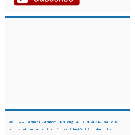
arduino
3d
3d printed
3d printer
3D printing
3d print
adafruit
arduino ide
Attiny85
arduino uno
Arduino Yún
bluetooth
arduino leonardo
arm
BLE
cloud