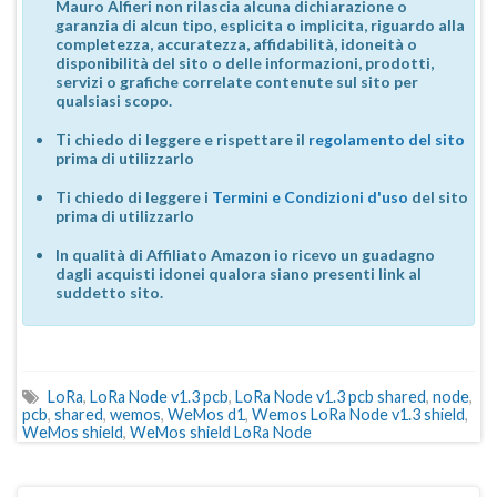
Mauro Alfieri non rilascia alcuna dichiarazione o
garanzia di alcun tipo, esplicita o implicita, riguardo alla
completezza, accuratezza, affidabilità, idoneità o
disponibilità del sito o delle informazioni, prodotti,
servizi o grafiche correlate contenute sul sito per
qualsiasi scopo.
Ti chiedo di leggere e rispettare il
regolamento del sito
prima di utilizzarlo
Ti chiedo di leggere i
Termini e Condizioni d'uso
del sito
prima di utilizzarlo
In qualità di Affiliato Amazon io ricevo un guadagno
dagli acquisti idonei qualora siano presenti link al
suddetto sito.
LoRa
,
LoRa Node v1.3 pcb
,
LoRa Node v1.3 pcb shared
,
node
,
pcb
,
shared
,
wemos
,
WeMos d1
,
Wemos LoRa Node v1.3 shield
,
WeMos shield
,
WeMos shield LoRa Node