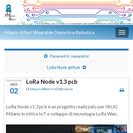
Mauro Alfieri Wearable Domotica Robotica
Attiv
Parametric separator
LoRa Node github
LoRa Node v1.3 pcb
AGO
02
Di
Mauro Alfieri
in
Elettronica
LoRa Node v1.3 pcb è un progetto realizzato per l’AUG
Milano in ottica IoT e sviluppo di tecnologia LoRa Wan.