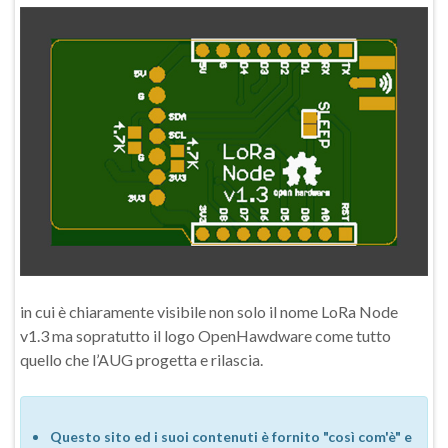
in cui è chiaramente visibile non solo il nome LoRa Node
v1.3 ma sopratutto il logo OpenHawdware come tutto
quello che l’AUG progetta e rilascia.
Questo sito ed i suoi contenuti è fornito "così com'è" e