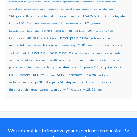
controlled fluid injection pen
controlled fluid injection pencil
controlled silicon injection pen
controlled silicon injection pencil
control silicon injection pen
control silicon injection pencil
ESP8266
dolly foto
dolly project
encoder
fotografia
CtrlJ pen
dolly photo
fibra ottica
fusion 360
Genuino
i2c
IoT
home assistant
iniezione fluidi
joystick
led
lcd
Linux
lasercut
laser cut
lampadario con fibre ottiche
lcd 16x2
led rgb
motori passo-passo
MKR1000
motori stepper
luci di natale
motori bipolari
Neopixel
motor shield
OLED
nas
natale
Neopixel ring
oled 128x32
oled 128x32 IIC
OpenSCAD
passo-passo
pcb
oled i2C
oled IIC
penna automatica
penna iniezione fluidi
potenziometro
pulsanti
penna per pasta di saldatura
penna per silicone automatica
pulsante
raspberry pi
pulsanti e arduino
raspberry
Raspberry Pi 3
raspbian
pwm
ricetta
robot
servo
RPi
robotica
rtc
servomotori
sketch
sd card
solder past
stampa 3D
stepper
stampante 3d
step to step
solder past pen
time-lapse
wemos
wifi
tinkercad
ws2812B
timelapse
wemake
WS2812
xbee
Il blog mauroalfieri.it ed i suoi contenuti sono distribuiti
con Licenza
Creative Commons Attribution Non commercial Share
Alike 4.0 International