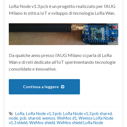
LoRa Node v1.3 pcb è un progetto realizzato per l’AUG
Milano in ottica IoT e sviluppo di tecnologia LoRa Wan.
Da qualche anno presso l’AUG Milano si parla di LoRa
Wan e di reti dedicate all’IoT sperimentando tecnologie
consolidate e innovative.
Continua a leggere
LoRa
,
LoRa Node v1.3 pcb
,
LoRa Node v1.3 pcb shared
,
node
,
pcb
,
shared
,
wemos
,
WeMos d1
,
Wemos LoRa Node
v1.3 shield
,
WeMos shield
,
WeMos shield LoRa Node