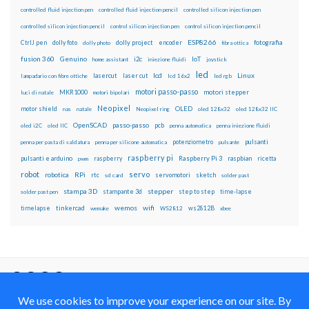
controlled fluid injection pen
controlled fluid injection pencil
controlled silicon injection pen
controlled silicon injection pencil
control silicon injection pen
control silicon injection pencil
ESP8266
dolly foto
dolly project
encoder
fotografia
CtrlJ pen
dolly photo
fibra ottica
fusion 360
Genuino
i2c
IoT
home assistant
iniezione fluidi
joystick
led
lcd
Linux
lasercut
laser cut
lampadario con fibre ottiche
lcd 16x2
led rgb
motori passo-passo
MKR1000
motori stepper
luci di natale
motori bipolari
Neopixel
motor shield
OLED
nas
natale
Neopixel ring
oled 128x32
oled 128x32 IIC
OpenSCAD
passo-passo
pcb
oled i2C
oled IIC
penna automatica
penna iniezione fluidi
potenziometro
pulsanti
penna per pasta di saldatura
penna per silicone automatica
pulsante
raspberry pi
pulsanti e arduino
raspberry
Raspberry Pi 3
raspbian
pwm
ricetta
robot
servo
RPi
robotica
rtc
servomotori
sketch
sd card
solder past
stampa 3D
stepper
stampante 3d
step to step
solder past pen
time-lapse
wemos
wifi
tinkercad
ws2812B
timelapse
wemake
WS2812
xbee
Il blog mauroalfieri.it ed i suoi contenuti sono distribuiti
con Licenza
Creative Commons Attribution Non commercial Share