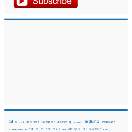
arduino
3d
3d printed
3d printer
3D printing
3d print
adafruit
arduino ide
Attiny85
arduino uno
Arduino Yún
bluetooth
arduino leonardo
arm
BLE
cloud