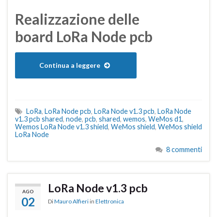
Realizzazione delle
board LoRa Node pcb
Continua a leggere
LoRa
,
LoRa Node pcb
,
LoRa Node v1.3 pcb
,
LoRa Node
v1.3 pcb shared
,
node
,
pcb
,
shared
,
wemos
,
WeMos d1
,
Wemos LoRa Node v1.3 shield
,
WeMos shield
,
WeMos shield
LoRa Node
8 commenti
LoRa Node v1.3 pcb
AGO
02
Di
Mauro Alfieri
in
Elettronica