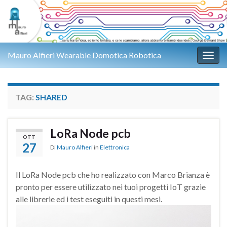
Mauro Alfieri Wearable Domotica Robotica
Attiv
TAG:
SHARED
LoRa Node pcb
OTT
27
Di
Mauro Alfieri
in
Elettronica
Il LoRa Node pcb che ho realizzato con Marco Brianza è
pronto per essere utilizzato nei tuoi progetti IoT grazie
alle librerie ed i test eseguiti in questi mesi.