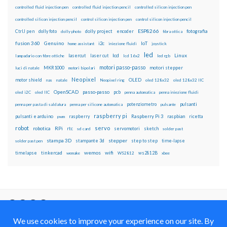
controlled fluid injection pen
controlled fluid injection pencil
controlled silicon injection pen
controlled silicon injection pencil
control silicon injection pen
control silicon injection pencil
ESP8266
dolly foto
dolly project
encoder
fotografia
CtrlJ pen
dolly photo
fibra ottica
fusion 360
Genuino
i2c
IoT
home assistant
iniezione fluidi
joystick
led
lcd
Linux
lasercut
laser cut
lampadario con fibre ottiche
lcd 16x2
led rgb
motori passo-passo
MKR1000
motori stepper
luci di natale
motori bipolari
Neopixel
motor shield
OLED
nas
natale
Neopixel ring
oled 128x32
oled 128x32 IIC
OpenSCAD
passo-passo
pcb
oled i2C
oled IIC
penna automatica
penna iniezione fluidi
potenziometro
pulsanti
penna per pasta di saldatura
penna per silicone automatica
pulsante
raspberry pi
pulsanti e arduino
raspberry
Raspberry Pi 3
raspbian
pwm
ricetta
robot
servo
RPi
robotica
rtc
servomotori
sketch
sd card
solder past
stampa 3D
stepper
stampante 3d
step to step
solder past pen
time-lapse
wemos
wifi
tinkercad
ws2812B
timelapse
wemake
WS2812
xbee
Il blog mauroalfieri.it ed i suoi contenuti sono distribuiti
con Licenza
Creative Commons Attribution Non commercial Share