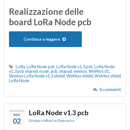
Realizzazione delle
board LoRa Node pcb
Continua a leggere
LoRa
,
LoRa Node pcb
,
LoRa Node v1.3 pcb
,
LoRa Node
v1.3 pcb shared
,
node
,
pcb
,
shared
,
wemos
,
WeMos d1
,
Wemos LoRa Node v1.3 shield
,
WeMos shield
,
WeMos shield
LoRa Node
8 commenti
LoRa Node v1.3 pcb
AGO
02
Di
Mauro Alfieri
in
Elettronica