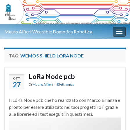
Mauro Alfieri Wearable Domotica Robotica
Attiv
TAG:
WEMOS SHIELD LORA NODE
LoRa Node pcb
OTT
27
Di
Mauro Alfieri
in
Elettronica
Il LoRa Node pcb che ho realizzato con Marco Brianza è
pronto per essere utilizzato nei tuoi progetti IoT grazie
alle librerie ed i test eseguiti in questi mesi.