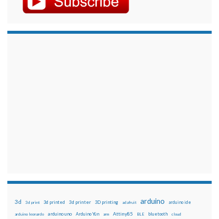
arduino
3d
3d printed
3d printer
3D printing
3d print
adafruit
arduino ide
Attiny85
arduino uno
Arduino Yún
bluetooth
arduino leonardo
arm
BLE
cloud