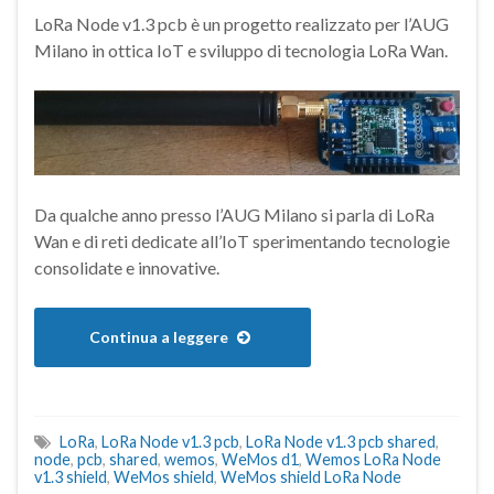
LoRa Node v1.3 pcb è un progetto realizzato per l’AUG
Milano in ottica IoT e sviluppo di tecnologia LoRa Wan.
Da qualche anno presso l’AUG Milano si parla di LoRa
Wan e di reti dedicate all’IoT sperimentando tecnologie
consolidate e innovative.
Continua a leggere
LoRa
,
LoRa Node v1.3 pcb
,
LoRa Node v1.3 pcb shared
,
node
,
pcb
,
shared
,
wemos
,
WeMos d1
,
Wemos LoRa Node
v1.3 shield
,
WeMos shield
,
WeMos shield LoRa Node