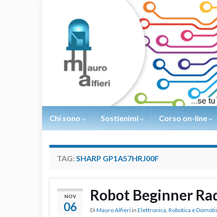
Chi sono
Sostienimi
Corso on-line
TAG:
SHARP GP1A57HRJ00F
Robot Beginner Rad
NOV
06
Di
Mauro Alfieri
in
Elettronica
,
Robotica e Domoti