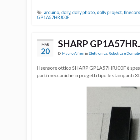
arduino
,
dolly
,
dolly photo
,
dolly project
,
finecor
GP1A57HRJ00F
SHARP GP1A57HRJ
MAR
20
Di
Mauro Alfieri
in
Elettronica
,
Robotica e Domoti
Il sensore ottico SHARP GP1A57HRJ00F è spesso u
parti meccaniche in progetti tipo le stampanti 3D,