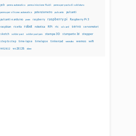
pcb
penna automatica
penna iniezione fluidi
penna per pasta di saldatura
potenziometro
pulsanti
penna per silicone automatica
pulsante
raspberry pi
pulsanti e arduino
raspberry
Raspberry Pi 3
pwm
robot
servo
RPi
raspbian
robotica
rtc
servomotori
ricetta
sd card
stampa 3D
stepper
sketch
stampante 3d
solder past
solder past pen
wemos
wifi
step to step
tinkercad
time-lapse
timelapse
wemake
ws2812B
WS2812
xbee