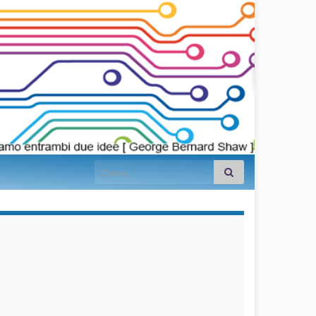
Search for:
займы на
карту срочно