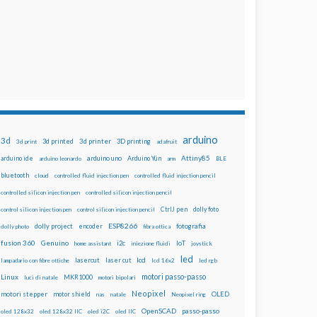
arduino
3d
3d printed
3d printer
3D printing
3d print
adafruit
Attiny85
arduino uno
Arduino Yún
arduino ide
arduino leonardo
arm
BLE
bluetooth
cloud
controlled fluid injection pen
controlled fluid injection pencil
controlled silicon injection pen
controlled silicon injection pencil
dolly foto
control silicon injection pen
control silicon injection pencil
CtrlJ pen
ESP8266
dolly project
encoder
fotografia
dolly photo
fibra ottica
fusion 360
Genuino
i2c
IoT
home assistant
iniezione fluidi
joystick
led
lcd
lasercut
laser cut
lampadario con fibre ottiche
lcd 16x2
led rgb
motori passo-passo
Linux
MKR1000
luci di natale
motori bipolari
Neopixel
motori stepper
motor shield
OLED
nas
natale
Neopixel ring
OpenSCAD
passo-passo
oled 128x32
oled 128x32 IIC
oled i2C
oled IIC