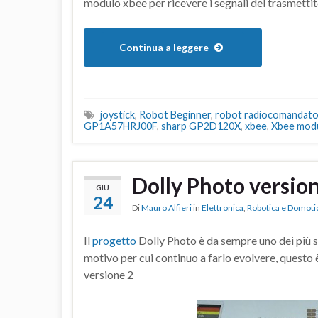
modulo xbee per ricevere i segnali del trasmettit
Continua a leggere
joystick
,
Robot Beginner
,
robot radiocomandat
GP1A57HRJ00F
,
sharp GP2D120X
,
xbee
,
Xbee mod
Dolly Photo version
GIU
24
Di
Mauro Alfieri
in
Elettronica
,
Robotica e Domoti
Il
progetto
Dolly Photo è da sempre uno dei più s
motivo per cui continuo a farlo evolvere, questo è
versione 2