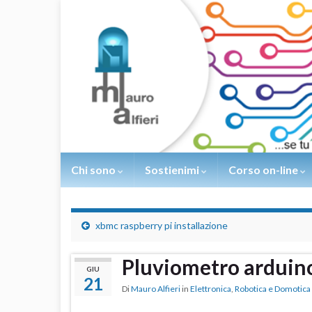
Chi sono
Sostienimi
Corso on-line
xbmc raspberry pi installazione
Pluviometro arduin
GIU
21
Di
Mauro Alfieri
in
Elettronica
,
Robotica e Domotica