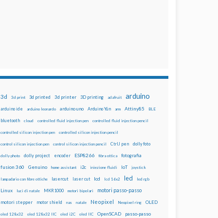
arduino
3d
3d printed
3d printer
3D printing
3d print
adafruit
Attiny85
arduino uno
Arduino Yún
arduino ide
arduino leonardo
arm
BLE
bluetooth
cloud
controlled fluid injection pen
controlled fluid injection pencil
controlled silicon injection pen
controlled silicon injection pencil
dolly foto
control silicon injection pen
control silicon injection pencil
CtrlJ pen
ESP8266
dolly project
encoder
fotografia
dolly photo
fibra ottica
fusion 360
Genuino
i2c
IoT
home assistant
iniezione fluidi
joystick
led
lcd
lasercut
laser cut
lampadario con fibre ottiche
lcd 16x2
led rgb
motori passo-passo
Linux
MKR1000
luci di natale
motori bipolari
Neopixel
motori stepper
motor shield
OLED
nas
natale
Neopixel ring
OpenSCAD
passo-passo
oled 128x32
oled 128x32 IIC
oled i2C
oled IIC