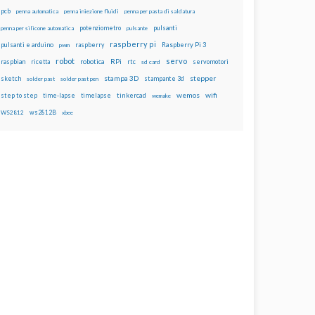
pcb
penna automatica
penna iniezione fluidi
penna per pasta di saldatura
potenziometro
pulsanti
penna per silicone automatica
pulsante
raspberry pi
pulsanti e arduino
raspberry
Raspberry Pi 3
pwm
robot
servo
RPi
raspbian
robotica
rtc
servomotori
ricetta
sd card
stampa 3D
stepper
sketch
stampante 3d
solder past
solder past pen
wemos
wifi
step to step
tinkercad
time-lapse
timelapse
wemake
ws2812B
WS2812
xbee