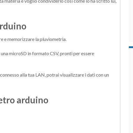
a materia e voglio condividerlo così come lo ha scritto lui,
arduino
re e memorizzare la pluviometria.
un una microSD in formato CSV, pronti per essere
è connesso alla tua LAN, potrai visualizzare i dati con un
tro arduino