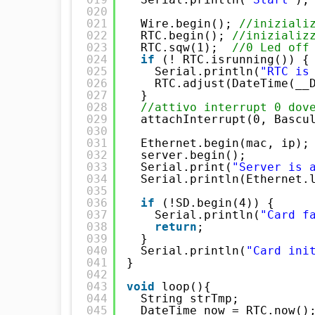
020
021
Wire.begin(); 
//iniziali
022
RTC.begin(); 
//inizializ
023
RTC.sqw(1);  
//0 Led off
024
if
(! RTC.isrunning()) {
025
Serial.println(
"RTC is
026
RTC.adjust(DateTime(__
027
}
028
//attivo interrupt 0 dov
029
attachInterrupt(0, Bascu
030
031
Ethernet.begin(mac, ip);
032
server.begin();
033
Serial.print(
"Server is 
034
Serial.println(Ethernet.
035
036
if
(!SD.begin(4)) {
037
Serial.println(
"Card f
038
return
;
039
}
040
Serial.println(
"Card ini
041
}
042
043
void
loop(){
044
String strTmp;
045
DateTime now = RTC.now()