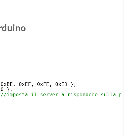
rduino
 0xBE, 0xEF, 0xFE, 0xED };
30 };
 
//imposta il server a rispondere sulla porta