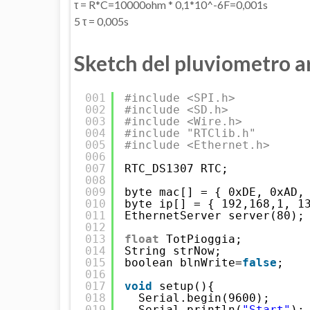
τ = R*C=10000ohm * 0,1*10^-6F=0,001s
5 τ = 0,005s
Sketch del pluviometro a
001
#include <SPI.h>
002
#include <SD.h>
003
#include <Wire.h>
004
#include "RTClib.h"
005
#include <Ethernet.h>
006
007
RTC_DS1307 RTC;
008
009
byte mac[] = { 0xDE, 0xAD,
010
byte ip[] = { 192,168,1, 1
011
EthernetServer server(80);
012
013
float
TotPioggia;
014
String strNow;
015
boolean blnWrite=
false
;
016
017
void
setup(){
018
Serial.begin(9600);
019
Serial.println(
"Start"
);