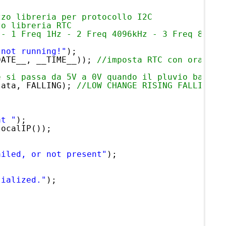
zzo libreria per protocollo I2C
zo libreria RTC
 - 1 Freq 1Hz - 2 Freq 4096kHz - 3 Freq 8192k
 not running!"
);
DATE__, __TIME__)); 
//imposta RTC con orario 
e si passa da 5V a 0V quando il pluvio bascul
lata, FALLING); 
//LOW CHANGE RISING FALLING
at "
);
localIP());
ailed, or not present"
);
tialized."
);
;