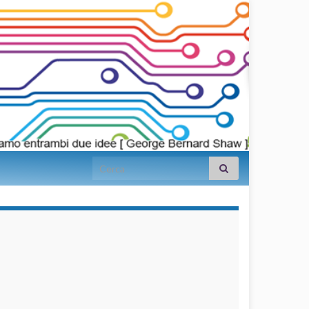
Search for:
займы на
карту срочно