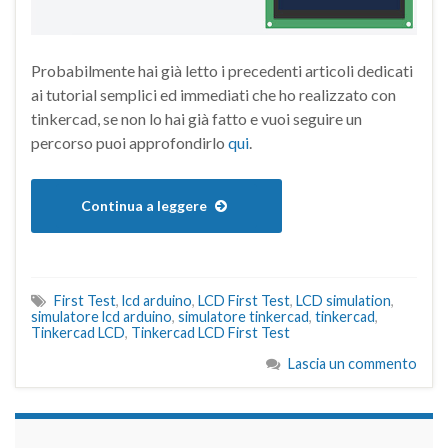
Probabilmente hai già letto i precedenti articoli dedicati
ai tutorial semplici ed immediati che ho realizzato con
tinkercad, se non lo hai già fatto e vuoi seguire un
percorso puoi approfondirlo
qui
.
Continua a leggere
First Test
,
lcd arduino
,
LCD First Test
,
LCD simulation
,
simulatore lcd arduino
,
simulatore tinkercad
,
tinkercad
,
Tinkercad LCD
,
Tinkercad LCD First Test
Lascia un commento
займы на карту срочно