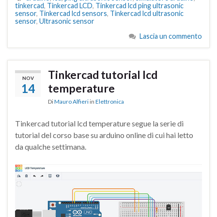
tinkercad
,
Tinkercad LCD
,
Tinkercad lcd ping ultrasonic
sensor
,
Tinkercad lcd sensors
,
Tinkercad lcd ultrasonic
sensor
,
Ultrasonic sensor
Lascia un commento
Tinkercad tutorial lcd
NOV
14
temperature
Di
Mauro Alfieri
in
Elettronica
Tinkercad tutorial lcd temperature segue la serie di
tutorial del corso base su arduino online di cui hai letto
da qualche settimana.