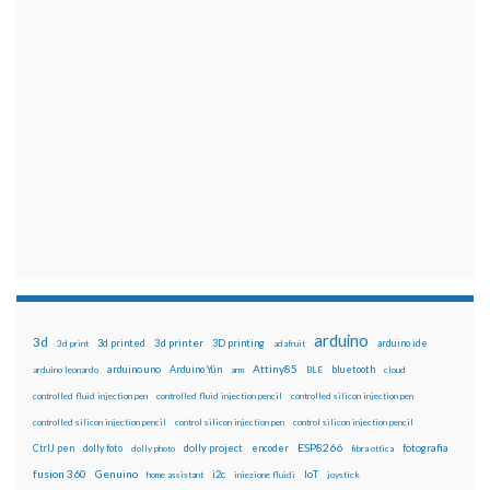
arduino
3d
3d printed
3d printer
3D printing
3d print
adafruit
arduino ide
Attiny85
arduino uno
Arduino Yún
bluetooth
arduino leonardo
arm
BLE
cloud
controlled fluid injection pen
controlled fluid injection pencil
controlled silicon injection pen
controlled silicon injection pencil
control silicon injection pen
control silicon injection pencil
ESP8266
dolly foto
dolly project
encoder
fotografia
CtrlJ pen
dolly photo
fibra ottica
fusion 360
Genuino
i2c
IoT
home assistant
iniezione fluidi
joystick