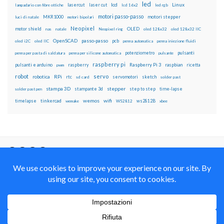
led
lcd
Linux
lasercut
laser cut
lampadario con fibre ottiche
lcd 16x2
led rgb
motori passo-passo
MKR1000
motori stepper
luci di natale
motori bipolari
Neopixel
motor shield
OLED
nas
natale
Neopixel ring
oled 128x32
oled 128x32 IIC
OpenSCAD
passo-passo
pcb
oled i2C
oled IIC
penna automatica
penna iniezione fluidi
potenziometro
pulsanti
penna per pasta di saldatura
penna per silicone automatica
pulsante
raspberry pi
pulsanti e arduino
raspberry
Raspberry Pi 3
raspbian
pwm
ricetta
robot
servo
RPi
robotica
rtc
servomotori
sketch
sd card
solder past
stampa 3D
stepper
stampante 3d
step to step
solder past pen
time-lapse
wemos
wifi
tinkercad
ws2812B
timelapse
wemake
WS2812
xbee
Il blog mauroalfieri.it ed i suoi contenuti sono distribuiti
con Licenza
Creative Commons Attribution Non commercial Share
Alike 4.0 International
© 2012-2018 Mauro Alfieri Elettronica Domotica Robotica Arduino Corsi