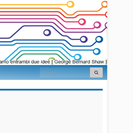
Search for:
займы на
карту срочно