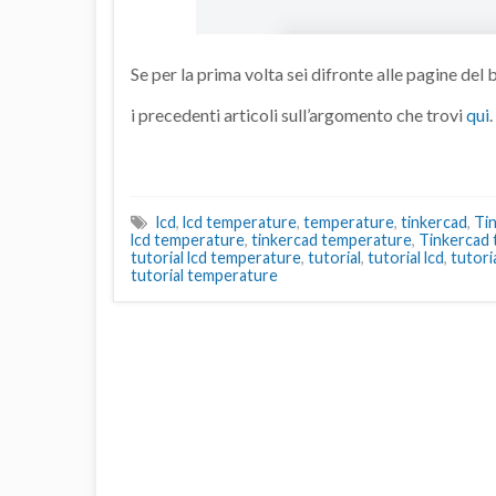
Se per la prima volta sei difronte alle pagine del 
i precedenti articoli sull’argomento che trovi
qui
.
lcd
,
lcd temperature
,
temperature
,
tinkercad
,
Ti
lcd temperature
,
tinkercad temperature
,
Tinkercad 
tutorial lcd temperature
,
tutorial
,
tutorial lcd
,
tutori
tutorial temperature