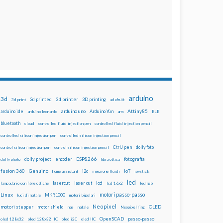
arduino
3d
3d printed
3d printer
3D printing
3d print
adafruit
Attiny85
arduino uno
Arduino Yún
arduino ide
arduino leonardo
arm
BLE
bluetooth
cloud
controlled fluid injection pen
controlled fluid injection pencil
controlled silicon injection pen
controlled silicon injection pencil
dolly foto
control silicon injection pen
control silicon injection pencil
CtrlJ pen
ESP8266
dolly project
encoder
fotografia
dolly photo
fibra ottica
fusion 360
Genuino
i2c
IoT
home assistant
iniezione fluidi
joystick
led
lcd
lasercut
laser cut
lampadario con fibre ottiche
lcd 16x2
led rgb
motori passo-passo
Linux
MKR1000
luci di natale
motori bipolari
Neopixel
motori stepper
motor shield
OLED
nas
natale
Neopixel ring
OpenSCAD
passo-passo
oled 128x32
oled 128x32 IIC
oled i2C
oled IIC