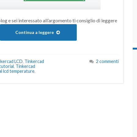
blog e sei interessato all’argomento ti consiglio di leggere
Continua a leggere
nkercad LCD
,
Tinkercad
2 commenti
tutorial
,
Tinkercad
al lcd temperature
,