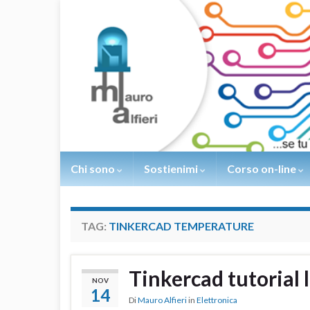
Chi sono
Sostienimi
Corso on-line
TAG:
TINKERCAD TEMPERATURE
Tinkercad tutorial
NOV
14
Di
Mauro Alfieri
in
Elettronica