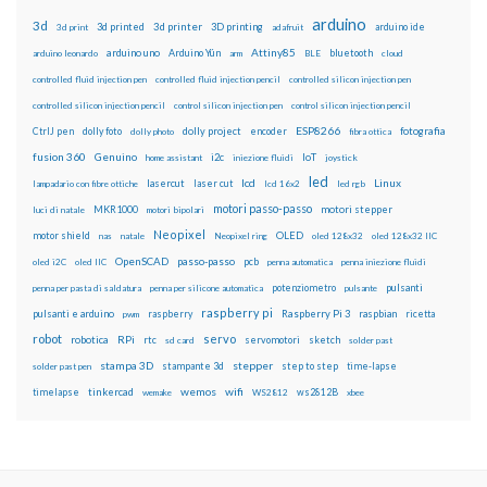
arduino
3d
3d printed
3d printer
3D printing
3d print
adafruit
arduino ide
Attiny85
arduino uno
Arduino Yún
bluetooth
arduino leonardo
arm
BLE
cloud
controlled fluid injection pen
controlled fluid injection pencil
controlled silicon injection pen
controlled silicon injection pencil
control silicon injection pen
control silicon injection pencil
ESP8266
dolly foto
dolly project
encoder
fotografia
CtrlJ pen
dolly photo
fibra ottica
fusion 360
Genuino
i2c
IoT
home assistant
iniezione fluidi
joystick
led
lcd
Linux
lasercut
laser cut
lampadario con fibre ottiche
lcd 16x2
led rgb
motori passo-passo
MKR1000
motori stepper
luci di natale
motori bipolari
Neopixel
motor shield
OLED
nas
natale
Neopixel ring
oled 128x32
oled 128x32 IIC
OpenSCAD
passo-passo
pcb
oled i2C
oled IIC
penna automatica
penna iniezione fluidi
potenziometro
pulsanti
penna per pasta di saldatura
penna per silicone automatica
pulsante
raspberry pi
pulsanti e arduino
raspberry
Raspberry Pi 3
raspbian
pwm
ricetta
robot
servo
RPi
robotica
rtc
servomotori
sketch
sd card
solder past
stampa 3D
stepper
stampante 3d
step to step
solder past pen
time-lapse
wemos
wifi
tinkercad
ws2812B
timelapse
wemake
WS2812
xbee