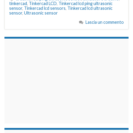
tinkercad
,
Tinkercad LCD
,
Tinkercad lcd ping ultrasonic
sensor
,
Tinkercad lcd sensors
,
Tinkercad lcd ultrasonic
sensor
,
Ultrasonic sensor
Lascia un commento
займы на карту срочно