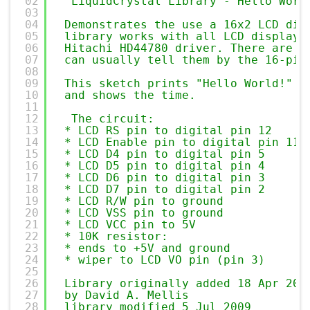
02
LiquidCrystal Library - Hello Worl
03
04
Demonstrates the use a 16x2 LCD dis
05
library works with all LCD displays
06
Hitachi HD44780 driver. There are m
07
can usually tell them by the 16-pin
08
09
This sketch prints "Hello World!" t
10
and shows the time.
11
12
The circuit:
13
* LCD RS pin to digital pin 12
14
* LCD Enable pin to digital pin 11
15
* LCD D4 pin to digital pin 5
16
* LCD D5 pin to digital pin 4
17
* LCD D6 pin to digital pin 3
18
* LCD D7 pin to digital pin 2
19
* LCD R/W pin to ground
20
* LCD VSS pin to ground
21
* LCD VCC pin to 5V
22
* 10K resistor:
23
* ends to +5V and ground
24
* wiper to LCD VO pin (pin 3)
25
26
Library originally added 18 Apr 200
27
by David A. Mellis
28
library modified 5 Jul 2009