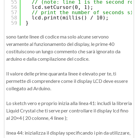
55
// (note: line 1 is the second row
56
lcd.setCursor(0, 1);
57
// print the number of seconds sin
58
lcd.print(millis() / 10);
59
}
sono tante linee di codice ma solo alcune servono
veramente al funzionamento del display, le prime 40
costituiscono un lungo commento che sarà ignorato da
arduino e dalla compilazione del codice.
Il valore delle prime quaranta linee è elevato per te, ti
permette di comprendere come il display LCD deve essere
collegato ad Arduino.
Lo sketch vero e proprio inizia alla linea 41: includi la libreria
Liquid Crystal che ti serve per controllare il display lcd fino
al 20×4 ( 20 colonne, 4 linee );
linea 44: inizializza il display specificando i pin da utilizzare,