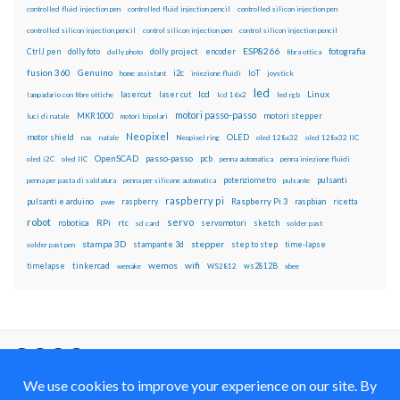
controlled fluid injection pen
controlled fluid injection pencil
controlled silicon injection pen
controlled silicon injection pencil
control silicon injection pen
control silicon injection pencil
ESP8266
dolly foto
dolly project
encoder
fotografia
CtrlJ pen
dolly photo
fibra ottica
fusion 360
Genuino
i2c
IoT
home assistant
iniezione fluidi
joystick
led
lcd
Linux
lasercut
laser cut
lampadario con fibre ottiche
lcd 16x2
led rgb
motori passo-passo
MKR1000
motori stepper
luci di natale
motori bipolari
Neopixel
motor shield
OLED
nas
natale
Neopixel ring
oled 128x32
oled 128x32 IIC
OpenSCAD
passo-passo
pcb
oled i2C
oled IIC
penna automatica
penna iniezione fluidi
potenziometro
pulsanti
penna per pasta di saldatura
penna per silicone automatica
pulsante
raspberry pi
pulsanti e arduino
raspberry
Raspberry Pi 3
raspbian
pwm
ricetta
robot
servo
RPi
robotica
rtc
servomotori
sketch
sd card
solder past
stampa 3D
stepper
stampante 3d
step to step
solder past pen
time-lapse
wemos
wifi
tinkercad
ws2812B
timelapse
wemake
WS2812
xbee
Il blog mauroalfieri.it ed i suoi contenuti sono distribuiti
con Licenza
Creative Commons Attribution Non commercial Share