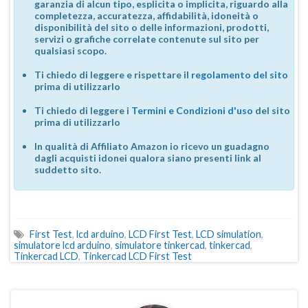
garanzia di alcun tipo, esplicita o implicita, riguardo alla
completezza, accuratezza, affidabilità, idoneità o
disponibilità del sito o delle informazioni, prodotti,
servizi o grafiche correlate contenute sul sito per
qualsiasi scopo.
Ti chiedo di leggere e rispettare il
regolamento del sito
prima di utilizzarlo
Ti chiedo di leggere i
Termini e Condizioni d'uso
del sito
prima di utilizzarlo
In qualità di Affiliato Amazon io ricevo un guadagno
dagli acquisti idonei qualora siano presenti link al
suddetto sito.
First Test
,
lcd arduino
,
LCD First Test
,
LCD simulation
,
simulatore lcd arduino
,
simulatore tinkercad
,
tinkercad
,
Tinkercad LCD
,
Tinkercad LCD First Test