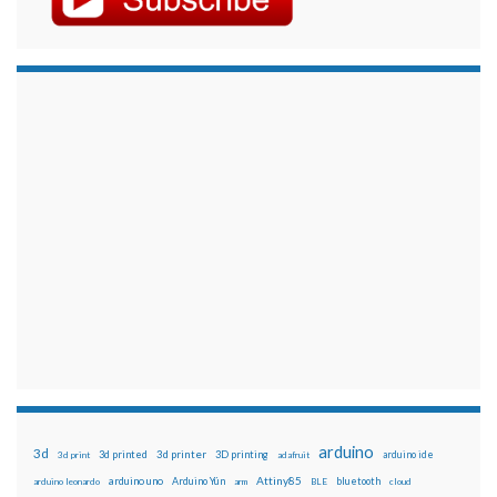
arduino
3d
3d printed
3d printer
3D printing
3d print
adafruit
arduino ide
Attiny85
arduino uno
Arduino Yún
bluetooth
arduino leonardo
arm
BLE
cloud