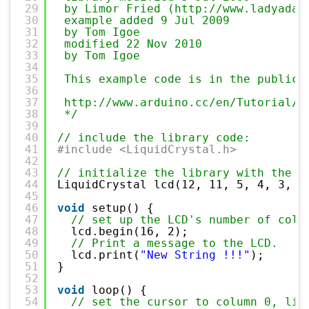
29
by Limor Fried (http://www.ladyada.
30
example added 9 Jul 2009
31
by Tom Igoe
32
modified 22 Nov 2010
33
by Tom Igoe
34
35
This example code is in the public 
36
37
http://www.arduino.cc/en/Tutorial/L
38
*/
39
40
// include the library code:
41
#include <LiquidCrystal.h>
42
43
// initialize the library with the n
44
LiquidCrystal lcd(12, 11, 5, 4, 3, 2
45
46
void
setup() {
47
// set up the LCD's number of colu
48
lcd.begin(16, 2);
49
// Print a message to the LCD.
50
lcd.print(
"New String !!!"
);
51
}
52
53
void
loop() {
54
// set the cursor to column 0, lin