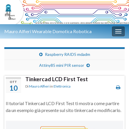
Mauro Alfieri Wearable Domotica Robotica
Attiv
Raspberry RAID5 mdadm
Attiny85 mini PIR sensor
Tinkercad LCD First Test
OTT
10
Di
Mauro Alfieri
in
Elettronica
Il tutorial Tinkercad LCD First Test ti mostra come partire
da un esempio già presente sul sito tinkercad e modificarlo.