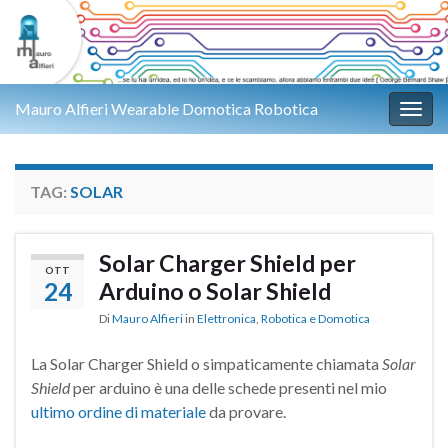
Mauro Alfieri Wearable Domotica Robotica
Attiv
TAG:
SOLAR
Solar Charger Shield per
OTT
24
Arduino o Solar Shield
Di
Mauro Alfieri
in
Elettronica
,
Robotica e Domotica
La Solar Charger Shield o simpaticamente chiamata
Solar
Shield
per arduino è una delle schede presenti nel mio
ultimo ordine di materiale
da provare.