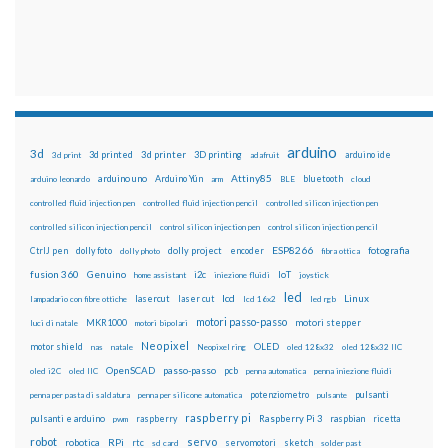
arduino
3d
3d printed
3d printer
3D printing
3d print
adafruit
arduino ide
Attiny85
arduino uno
Arduino Yún
bluetooth
arduino leonardo
arm
BLE
cloud
controlled fluid injection pen
controlled fluid injection pencil
controlled silicon injection pen
controlled silicon injection pencil
control silicon injection pen
control silicon injection pencil
ESP8266
dolly foto
dolly project
encoder
fotografia
CtrlJ pen
dolly photo
fibra ottica
fusion 360
Genuino
i2c
IoT
home assistant
iniezione fluidi
joystick
led
lcd
Linux
lasercut
laser cut
lampadario con fibre ottiche
lcd 16x2
led rgb
motori passo-passo
MKR1000
motori stepper
luci di natale
motori bipolari
Neopixel
motor shield
OLED
nas
natale
Neopixel ring
oled 128x32
oled 128x32 IIC
OpenSCAD
passo-passo
pcb
oled i2C
oled IIC
penna automatica
penna iniezione fluidi
potenziometro
pulsanti
penna per pasta di saldatura
penna per silicone automatica
pulsante
raspberry pi
pulsanti e arduino
raspberry
Raspberry Pi 3
raspbian
pwm
ricetta
robot
servo
RPi
robotica
rtc
servomotori
sketch
sd card
solder past