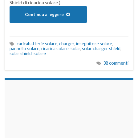
Shield di ricarica solare ).
Continua a leggere
caricabatterie solare
,
charger
,
inseguitore solare
,
pannello solare
,
ricarica solare
,
solar
,
solar charger shield
,
solar shield
,
solare
38 commenti
займы на карту срочно